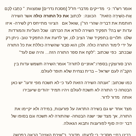
אומר רש"ר: כי מדייקים מדברי חז"ל [מסכת נדרים] שמצוות: " כִּתְבוּ לָכֶם
אֶת-הַשִּׁירָה הַזֹּאת" הכוונה: לכתוב
את כל התורה כולה
אשר השירה
חותמת את דבריה שהרי הר"ן ,שואל אם הציווי מתייחס רק לשירה- איזו
עדות יש בה? תפקיד השירה לוודא את הכרתנו שכל העליות והמורדות
שלנו תלויים בתפקיד שה' הציב לנו, אך לדעת את התפקיד טוב- ניתן רק
על ידי לימוד התורה כולה. ולכן הוא סבור שהשירה כוללת את כל התורה
שבכתב כפי שכתוב :"לקח את ספר התורה הזה... והיה שם לעד"
הרב סורוצקין בספרו:"אוזניים לתורה" אומר:השירה תשמש עדות בין
הקב"ה לעם ישראל – ברית נצחית שלא תופר לעולם.
כמו שכתוב: "וענתה השירה הזאת לעד כי לא תשכח מפי זרעו" יש כאן
הבטחה כי התורה לא תשכח לעולם ויהיו תמיד יהודים שיעבירו
אותה מדור לדור.
מצד אחד יש גם בשירה התראה על פורענות, במידה ולא יקיימו את
התורה, אך מצד שני ישנה הבטחה- שהתורה לא תשכח וגם בסופו של
דבר יהיה סוף לפורענות ותבוא הגאולה.
רבינו בחיי
מסביר: כי לדעתו, מדובר ב"שירת האזינו" הבאה בפרשה