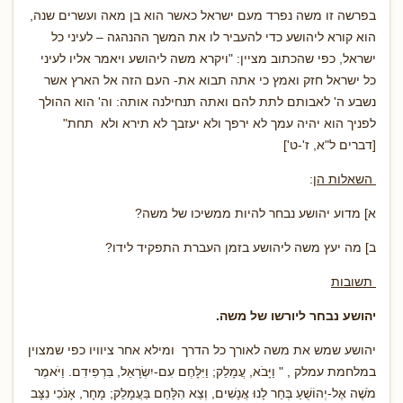
בפרשה זו משה נפרד מעם ישראל כאשר הוא בן מאה ועשרים שנה,
הוא קורא ליהושע כדי להעביר לו את המשך ההנהגה – לעיני כל
ישראל, כפי שהכתוב מציין: "ויקרא משה ליהושע ויאמר אליו לעיני
כל ישראל חזק ואמץ כי אתה תבוא את- העם הזה אל הארץ אשר
נשבע ה' לאבותם לתת להם ואתה תנחילנה אותה: וה' הוא ההולך
לפניך הוא יהיה עמך לא ירפך ולא יעזבך לא תירא ולא תחת"
[דברים ל"א, ז'-ט']
השאלות הן
:
א] מדוע יהושע נבחר להיות ממשיכו של משה?
ב] מה יעץ משה ליהושע בזמן העברת התפקיד לידו?
תשובות
יהושע נבחר ליורשו של משה.
יהושע שמש את משה לאורך כל הדרך ומילא אחר ציוויו כפי שמצוין
במלחמת עמלק , " וַיָּבֹא, עֲמָלֵק; וַיִּלָּחֶם עִם-יִשְׂרָאֵל, בִּרְפִידִם. וַיֹּאמֶר
מֹשֶׁה אֶל-יְהוֹשֻׁעַ בְּחַר לָנוּ אֲנָשִׁים, וְצֵא הִלָּחֵם בַּעֲמָלֵק; מָחָר, אָנֹכִי נִצָּב