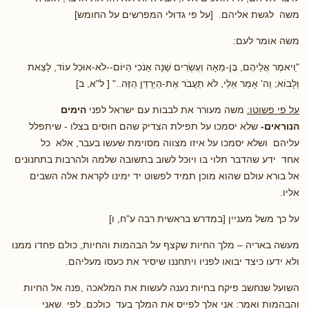
משה לגשת אליהם. [על פי גדולי המפרשים על החומש]
משה אומר לעם:
"ַויאמֶר אֲלֵיהֶם, בֶּן-מֵאָה וְעֶשְׂרִים שָׁנָה אָנֹכִי הַיּוֹם--לֹא-אוּכַל עוֹד, לָצֵאת
וְלָבוֹא; וַה' אָמַר אֵלַי, לֹא תַעֲבֹר אֶת-הַיַּרְדֵּן הַזֶּה.." [ ל"א, ב]
על פי פשוטו:
משה מעורר את לבבות עם ישראל לפני
הימים
הנוראים-
שלא יסמכו על תפילת הצדיק שהם חוסים בצלו - שיתפלל
עליהם ושלא יסמכו על איזו מצווה מסוימת שעשו בעבר, אלא כל
אחד ידע שהדבר תלוי בו ויוכל לשוב בתשובה שלמה ולהרבות בתחנונים
אל בורא עולם שהוא מוכן תמיד לפשוט יד ימינו לקראת אלה השבים
אליו.
על כך משל מעניין [במדרש בראשית רבה ע"ח, ו]
מעשה באריה – מלך החיות שקצף על הבהמות והחיות, כולם פחדו ממנו
ולא ידעו כיצד יבואו לפניו ויתחננו שיסיר את כעסו מעליהם.
השועל שנחשב פיקח בחיות נענה לעשות את המלאכה ,פנה אל החיות
והבהמות ואמר: אני אלך לפייס את המלך בעד כולכם. לפי שאני