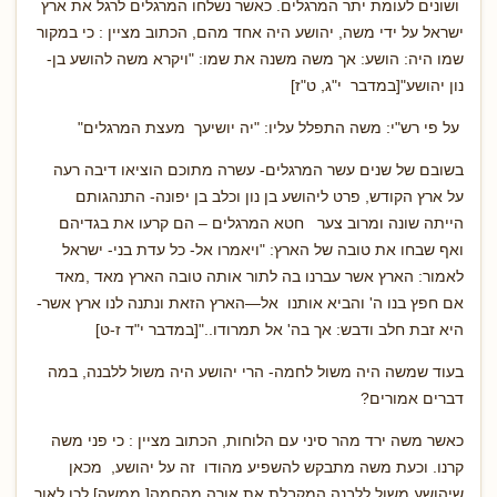
ושונים לעומת יתר המרגלים. כאשר נשלחו המרגלים לרגל את ארץ
ישראל על ידי משה, יהושע היה אחד מהם, הכתוב מציין : כי במקור
שמו היה: הושע: אך משה משנה את שמו: "ויקרא משה להושע בן-
נון יהושע"[במדבר י"ג, ט"ז]
על פי רש"י: משה התפלל עליו: "יה יושיעך מעצת המרגלים"
בשובם של שנים עשר המרגלים- עשרה מתוכם הוציאו דיבה רעה
על ארץ הקודש, פרט ליהושע בן נון וכלב בן יפונה- התנהגותם
הייתה שונה ומרוב צער חטא המרגלים – הם קרעו את בגדיהם
ואף שבחו את טובה של הארץ: "ויאמרו אל- כל עדת בני- ישראל
לאמור: הארץ אשר עברנו בה לתור אותה טובה הארץ מאד ,מאד
אם חפץ בנו ה' והביא אותנו אל—הארץ הזאת ונתנה לנו ארץ אשר-
היא זבת חלב ודבש: אך בה' אל תמרודו.."[במדבר י"ד ז-ט]
בעוד שמשה היה משול לחמה- הרי יהושע היה משול ללבנה, במה
דברים אמורים?
כאשר משה ירד מהר סיני עם הלוחות, הכתוב מציין : כי פני משה
קרנו. וכעת משה מתבקש להשפיע מהודו זה על יהושע, מכאן
שיהושע משול ללבנה המקבלת את אורה מהחמה[ ממשה].לכן לאור