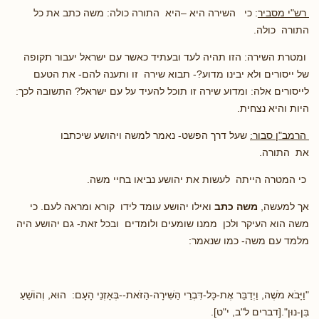
רש"י מסביר
: כי השירה היא –היא התורה כולה: משה כתב את כל
התורה כולה.
ומטרת השירה: הזו תהיה לעד ובעתיד כאשר עם ישראל יעבור תקופה
של ייסורים ולא יבינו מדוע?- תבוא שירה זו ותענה להם- את הטעם
לייסורים אלה: ומדוע שירה זו תוכל להעיד על עם ישראל? התשובה לכך:
היות והיא נצחית.
הרמב"ן סבור:
שעל דרך הפשט- נאמר למשה ויהושע שיכתבו
את התורה.
כי המטרה הייתה לעשות את יהושע נביאו בחיי משה.
אך למעשה,
משה כתב
ואילו יהושע עומד לידו קורא ומראה לעם. כי
משה הוא העיקר ולכן ממנו שומעים ולומדים ובכל זאת- גם יהושע היה
מלמד עם משה- כמו שנאמר:
"וַיָּבֹא מֹשֶׁה, וַיְדַבֵּר אֶת-כָּל-דִּבְרֵי הַשִּׁירָה-הַזֹּאת--בְּאָזְנֵי הָעָם: הוּא, וְהוֹשֵׁעַ
בִּן-נוּן".[דברים ל"ב, י"ט].