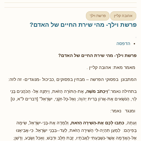
אהובה קליין
פרשת וילך
פרשת וילך- מהי שירת החיים של האדם?
הדפסה
פרשת וילך- מהי שירת החיים של האדם?
מאמר מאת: אהובה קליין .
המתבונן בפסוקי הפרשה – מבחין בפסוקים ,כביכול -מנוגדים- זה לזה:
בתחילה נאמר:"
וַיִּכְתֹּב מֹשֶׁה,
אֶת-הַתּוֹרָה הַזֹּאת, וַיִּתְּנָהּ אֶל- הַכֹּהֲנִים בְּנֵי
לֵוִי, הַנֹּשְׂאִים אֶת-אֲרוֹן בְּרִית יְהוָה; וְאֶל-כָּל-זִקְנֵי, יִשְׂרָאֵל" [דברים ל"א, ט]
ומנגד נאמר:
וְעַתָּה,
כִּתְבוּ לָכֶם אֶת-הַשִּׁירָה הַזֹּאת,
וְלַמְּדָהּ אֶת-בְּנֵי-יִשְׂרָאֵל, שִׂימָהּ
בְּפִיהֶם: לְמַעַן תִּהְיֶה-לִּי הַשִּׁירָה הַזֹּאת, לְעֵד--בִּבְנֵי יִשְׂרָאֵל. כִּי-אֲבִיאֶנּוּ
אֶל-הָאֲדָמָה אֲשֶׁר-נִשְׁבַּעְתִּי לַאֲבֹתָיו, זָבַת חָלָב וּדְבַשׁ, וְאָכַל וְשָׂבַע, וְדָשֵׁן;