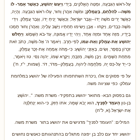
עַל-רֹאשׁ הַגִּבְעָה, וּמַטֵּה הָאֱלֹקים, בְּיָדִי.
וַיַּעַשׂ יְהוֹשֻׁעַ, כַּאֲשֶׁר אָמַר- לוֹ
מֹשֶׁה-- לְהִלָּחֵם, בַּעֲמָלֵק;
וּמֹשֶׁה אַהֲרֹן וְחוּר, עָלוּ רֹאשׁ הַגִּבְעָה. וְהָיָה,
כַּאֲשֶׁר יָרִים מֹשֶׁה יָדוֹ--וְגָבַר יִשְׂרָאֵל; וְכַאֲשֶׁר יָנִיחַ יָדוֹ, וְגָבַר עֲמָלֵק. וִידֵי
מֹשֶׁה כְּבֵדִים, וַיִּקְחוּ - אֶבֶן וַיָּשִׂימוּ תַחְתָּיו וַיֵּשֶׁב עָלֶיהָ; וְאַהֲרֹן וְחוּר תָּמְכוּ
בְיָדָיו, מִזֶּה אֶחָד וּמִזֶּה אֶחָד, וַיְהִי יָדָיו אֱמוּנָה, עַד-בֹּא הַשָּׁמֶשׁ.
וַיַּחֲלֹשׁ
יְהוֹשֻׁעַ אֶת-עֲמָלֵק וְאֶת-עַמּוֹ,
לְפִי-חָרֶב. וַיֹּאמֶר ה' אֶל-מֹשֶׁה, כְּתֹב זֹאת
זִכָּרוֹן בַּסֵּפֶר, וְשִׂים, בְּאָזְנֵי יְהוֹשֻׁעַ: כִּי-מָחֹה אֶמְחֶה אֶת-זֵכֶר עֲמָלֵק,
מִתַּחַת הַשָּׁמָיִם. וַיִּבֶן מֹשֶׁה, מִזְבֵּחַ; וַיִּקְרָא שְׁמוֹ, יְהוָה נִסִּי. טז וַיֹּאמֶר,
כִּי-יָד עַל-כֵּס יָהּ, מִלְחָמָה לַיהוָה, בַּעֲמָלֵק--מִדֹּר, דֹּר. (שמות, י"ז, ח')
על פי פסוקים אלו ,ניכרת השתתפותו הפעילה של יהושע במלחמת
עמלק- כפי שציווה משה.
גם בפסוק הבא- מתואר יהושע בתפקיד- משרת משה: "..יהוֹשֻׁעַ
בִּן-נוּן
הָעֹמֵד לְפָנֶיךָ,
הוּא יָבֹא שָׁמָּה; אֹתוֹ חַזֵּק, כִּי-הוּא יַנְחִלֶנָּה
אֶת-יִשְׂרָאֵל.(א, ל"ח)
המילים: "העומד לפניך" מדגישים את יהושע בתור משרת משה.
יהושע יחד עם כלב בן יפונה מתגלים בהתנהגותם כאנשים נחושים