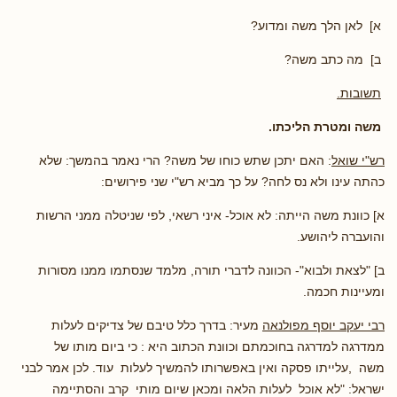
א] לאן הלך משה ומדוע?
ב] מה כתב משה?
תשובות.
משה ומטרת הליכתו.
רש"י שואל
: האם יתכן שתש כוחו של משה? הרי נאמר בהמשך: שלא
כהתה עינו ולא נס לחה? על כך מביא רש"י שני פירושים:
א] כוונת משה הייתה: לא אוכל- איני רשאי, לפי שניטלה ממני הרשות
והועברה ליהושע.
ב] "לצאת ולבוא"- הכוונה לדברי תורה, מלמד שנסתמו ממנו מסורות
ומעיינות חכמה.
רבי יעקב יוסף מפולנאה
מעיר: בדרך כלל טיבם של צדיקים לעלות
ממדרגה למדרגה בחוכמתם וכוונת הכתוב היא : כי ביום מותו של
משה ,עלייתו פסקה ואין באפשרותו להמשיך לעלות עוד. לכן אמר לבני
ישראל: "לא אוכל לעלות הלאה ומכאן שיום מותי קרב והסתיימה