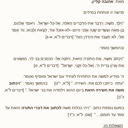
מאת:
אהובה קליין.
פרשה זו פותחת במילים:
"וַיֵּלֶךְ, מֹשֶׁה; וַיְדַבֵּר אֶת-הַדְּבָרִים הָאֵלֶּה, אֶל-כָּל-יִשְׂרָאֵל. וַיֹּאמֶר אֲלֵהֶם,
בֶּן-מֵאָה וְעֶשְׂרִים שָׁנָה אָנֹכִי הַיּוֹם--לֹא-אוּכַל עוֹד, לָצֵאת וְלָבוֹא; וַה' אָמַר
אֵלַי, לֹא תַעֲבֹר אֶת-הַיַּרְדֵּן הַזֶּה".[דברים ל"א, א-ג]
ובהמשך נאמר:
"וַיִּכְתֹּב מֹשֶׁה, אֶת-הַתּוֹרָה הַזֹּאת, וַיִּתְּנָהּ אֶל- הַכֹּהֲנִים בְּנֵי לֵוִי, הַנֹּשְׂאִים
אֶת-אֲרוֹן בְּרִית ה'; וְאֶל-כָּל-זִקְנֵי, יִשְׂרָאֵל". [דברים ל"א, ט]
ה' מודיע למשה את התחזית לעתיד עם ישראל ומוסיף ואומר:
"עתה כיתבו לכם את- השירה.." [ל"א, י"ט] בהמשך נאמר : "
ויכתוב
משה את השירה הזאת
ביום ההוא וילמדה את בני ישראל.." [דברים ל"א,
כ"ב]
בפעם נוספת כתוב: "ויהי ככלות משה
לכתוב את דברי התורה
הזאת על
ספר עד תומם...." [שם, ל"א, כ"ד]
השאלות הן: