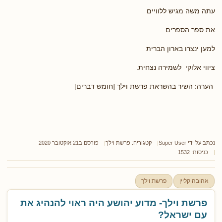
עתה משה מגיש ללוויים
את ספר הספרים
למען ינצרו בארון הברית
ציווי אלוקי לשמירה נצחית.
הערה: השיר בהשראת פרשת וילך [חומש דברים]
נכתב על ידי
Super User
קטגוריה:
פרשת וילך
פורסם ב21 אוקטובר 2020
כניסות: 1532
אהובה קליין
פרשת וילך
פרשת וילך- מדוע יהושע היה ראוי להנהיג את
עם ישראל?