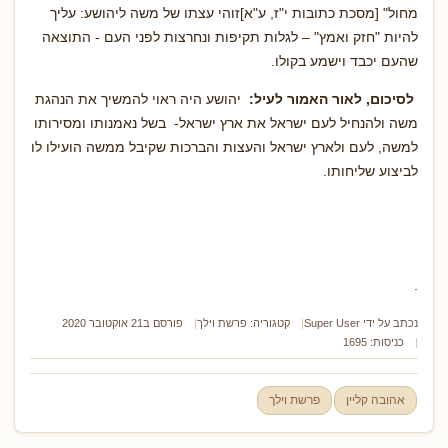
מחול" [מסכת כתובות י"ז, ע"א]זוהי עצתו של משה ליהושע: עליך
להיות "חזק ואמץ" – לגלות תקיפות ונחרצות לפני העם - התוצאה
שהעם יכבד וישמע בקולו.
לסיכום, לאור האמור לעיל:
יהושע היה ראוי להמשיך את הנהגת
משה ולהנחיל לעם ישראל את ארץ ישראל- בשל נאמנותו ומסירותו
למשה, לעם ולארץ ישראל והעצות והברכות שקיבל ממשה הועילו לו
לביצוע שליחותו.
.
נכתב על ידי
Super User
קטגוריה:
פרשת וילך
פורסם ב21 אוקטובר 2020
כניסות: 1695
אהובה קליין
פרשת וילך