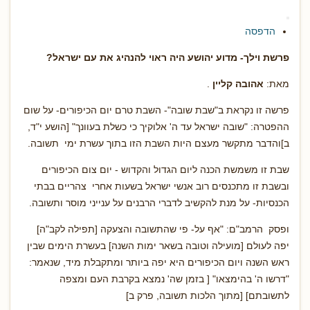
הדפסה
פרשת וילך- מדוע יהושע היה ראוי להנהיג את עם ישראל?
מאת:
אהובה קליין
.
פרשה זו נקראת ב"שבת שובה"- השבת טרם יום הכיפורים- על שום
ההפטרה: "שובה ישראל עד ה' אלוקיך כי כשלת בעוונך" [הושע י"ד,
ב]והדבר מתקשר מעצם היות השבת הזו בתוך עשרת ימי תשובה.
שבת זו משמשת הכנה ליום הגדול והקדוש - יום צום הכיפורים
ובשבת זו מתכנסים רוב אנשי ישראל בשעות אחרי צהריים בבתי
הכנסיות- על מנת להקשיב לדברי הרבנים על ענייני מוסר ותשובה.
ופסק הרמב"ם: "אף על- פי שהתשובה והצעקה [תפילה לקב"ה]
יפה לעולם [מועילה וטובה בשאר ימות השנה] בעשרת הימים שבין
ראש השנה ויום הכיפורים היא יפה ביותר ומתקבלת מיד, שנאמר:
"דרשו ה' בהימצאו" [ בזמן שה' נמצא בקרבת העם ומצפה
לתשובתם] [מתוך הלכות תשובה, פרק ב]