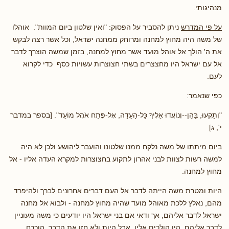
מנהיגותי.
על פי המדרש
ניתן להסביר על הפסוק: "ואין שלטון ביום המוות". אוהלו
של משה היה מחוץ למחנה ומרוחק ממחנה ישראל, וכל אשר רצה לבקש
את ה' הולך אל אוהל מועד אשר מחוץ למחנה, בזמן שמשה הוצרך לדבר
אל עם ישראל היו מחצצרים בשתי חצוצרות עשויות כסף כדי לקרוא
לעם.
כפי שנאמר:
"וְתָקְעוּ, בָּהֵן--וְנוֹעֲדוּ אֵלֶיךָ כָּל-הָעֵדָה, אֶל-פֶּתַח אֹהֶל מוֹעֵד". [בספר במדבר
י', ג]
ביום מיתתו של משה נלקח ממנו שלטונו והועבר ליהושע ולכן לא היה
למשה רשות לצוות לבני אהרון לתקוע בחצוצרות למקרא העדה אליו - אל
מחוץ למחנה.
היות ומטרת משה הייתה לדבר אל העם דברים אחרונים לברך ולהיפרד
מהם, נאלץ ללכת מאוהל מועד שהיה מחוץ למחנה - ולבוא אל מחנה
ישראל לדבר אליהם, אך ודאי אם בני ישראל היו יודעים כי משה מעוניין
לדבר אליהם, היו הולכים אליו, אבל היות ולא חזו את הדבר, הוכרח