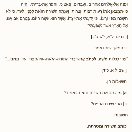
וּפָנָה אֶל-אֱלֹהִים אֲחֵרִים, וַעֲבָדוּם, וְנִאֲצוּנִי, וְהֵפֵר אֶת-בְּרִיתִי. וְהָיָה
כִּי-תִמְצֶאןָ אֹתוֹ רָעוֹת רַבּוֹת, וְצָרוֹת, וְעָנְתָה הַשִּׁירָה הַזֹּאת לְפָנָיו לְעֵד, כִּי לֹא
תִשָּׁכַח מִפִּי זַרְעוֹ: כִּי יָדַעְתִּי אֶת-יִצְרוֹ, אֲשֶׁר הוּא עֹשֶׂה הַיּוֹם, בְּטֶרֶם אֲבִיאֶנּוּ,
אֶל-הָאָרֶץ אֲשֶׁר נִשְׁבַּעְתִּי".
[דברים ל"א, י"ט-כ"ב]
ובהמשך שוב נאמר:
"וַיְהִי כְּכַלּוֹת
מֹשֶׁה, לִכְתֹּב
אֶת-דִּבְרֵי הַתּוֹרָה-הַזֹּאת--עַל-סֵפֶר: עַד, תֻּמָּם..."
[ שם ל"א, כ"ד]
השאלות הן:
א] מי כתב את השירה הזאת באמת?
ב] מהי שירת החיים?
תשובות.
כותב השירה ומטרתה.