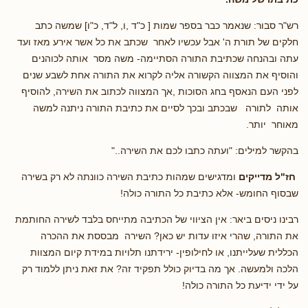
רש"ר סבור: שנאמר כבר בספר שמות [ כ"ד ,ו, ל"ד, כ"ו] שמשה כתב
חלקים של תורת ה' אבל עכשיו לאחר שכתב את כל אשר אירע מאז ועד
עתה ובהנחה שכתיבת התורה הסתיימה- משה מסר אותה לכוהנים
והוסיף את המצווה הקשורה אליה לקרוא את התורה אחת לשבע שנים
לפני העם הנאסף בחג הסוכות ,אך המצווה לכתוב את השירה, להוסיף
אותה לתורה שבכתב ובכך לסיים את כתיבת התורה ניתנה למשה
מאוחר יותר.
בהקשר למילים: "ועתה כתבו לכם את השירה.."
חז"ל מדייקים
ומדגישים שמהות כתיבת השירה כוונתה לא רק בשירה
שבסוף החומש- אלא כתיבת כל התורה כולה!
רבינו ניסים ביאר: אין הציווי של הכתיבה מתייחס בלבד לשירה החותמת
את התורה, שהרי איזו עדות יש כאן? השירה מבססת את ההכרה
הכללית שעלייתנו, או לחילופין- ירידתנו תלויות במידת קיום המצוות
הלכה ולמעשה. אך מה בדיוק כולל תפקיד זה? את זאת ניתן ללמוד רק
על ידי ידיעת כל התורה כולה!