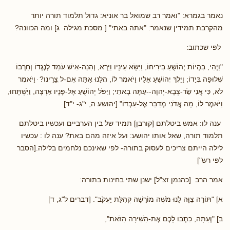
נאמר בגמרא: "ואמר רב שמואל בר אוניא: גדול תלמוד תורה יותר
מהקרבת תמידין שנאמר: "אתה באתי" [ מסכת מגילה ג] ומה הכוונה?
לפי שכתוב:
"וַיְהִי, בִּהְיוֹת יְהוֹשֻׁעַ בִּירִיחוֹ, וַיִּשָּׂא עֵינָיו וַיַּרְא, וְהִנֵּה-אִישׁ עֹמֵד לְנֶגְדּוֹ וְחַרְבּוֹ
שְׁלוּפָה בְּיָדוֹ; וַיֵּלֶךְ יְהוֹשֻׁעַ אֵלָיו וַיֹּאמֶר לוֹ, הֲלָנוּ אַתָּה אִם-ל ְצָרֵינו? ּ וַיֹּאמֶר
לֹא, כִּי אֲנִי שַׂר-צְבָא-יְהוָה--עַתָּה בָאתִי; וַיִּפֹּל יְהוֹשֻׁעַ אֶל-פָּנָיו אַרְצָה, וַיִּשְׁתָּחוּ,
וַיֹּאמֶר לוֹ, מָה אֲדֹנִי מְדַבֵּר אֶל-עַבְדּוֹ" [יהושע ה, י"ג- י"ד]
ענה לו: אמש ביטלתם [קורבן] תמיד של בין הערביים ועכשיו ביטלתם
תלמוד תורה, שאל אותו יהושע: ועל איזה מהם באת? ענה לו : עכשיו
לילה הייתם צריכים לעסוק בתורה- לפי שאינכם נלחמים בלילה.[הסבר
לפי רש"]
אמר הרב [כהנמן זצ"ל] ישנן שתי בחינות בתורה:
א] "תּוֹרָה צִוָּה לָנוּ מֹשֶׁה מוֹרָשָׁה קְהִלַּת יַעֲקֹב". [דברים ל"ג, ד]
ב] "וְעַתָּה, כִּתְבוּ לָכֶם אֶת-הַשִּׁירָה הַזֹּאת",