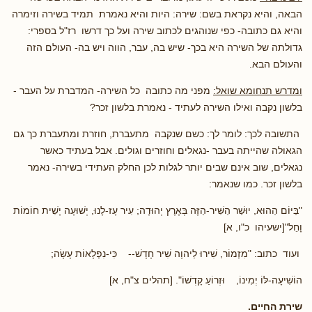
הבאה, והיא נקראת בשם: שירה: היות והיא נאמרת תמיד בשירה וזימרה
והיא גם כתובה- כפי שנוהגים לכתוב שירה ועל כך דרשו רז"ל בספרי:
גדולתה של השירה היא בכך- שיש בה, עבר, הווה ויש בה- העולם הזה
והעולם הבא.
ומדרש תנחומא שואל:
מפני מה כתובה כל השירה- המדברת על העבר -
בלשון נקבה ואילו השירה לעתיד - נאמרת בלשון זכר?
התשובה לכך: לומר לך: כשם שנקבה מתעברת, חוזרת ומתעברת כך גם
הגאולה שהייתה בעבר -נגאלים וחוזרים וגולים. אבל בעתיד כאשר
נגאלים, שוב אינם שבים יותר לגלות לכן החלק העתידי בשירה- נאמר
בלשון זכר. כמו שנאמר:
"בַּיּוֹם הַהוּא, יוּשַׁר הַשִּׁיר-הַזֶּה בְּאֶרֶץ יְהוּדָה; עִיר עָז-לָנוּ, יְשׁוּעָה יָשִׁית חוֹמוֹת
וָחֵל"[ישעיהו כ"ו, א]
ועוד כתוב: "מִזְמוֹר, שִׁירוּ לַיהוָה שִׁיר חָדָשׁ-- כִּי-נִפְלָאוֹת עָשָׂה;
הוֹשִׁיעָה-לּוֹ יְמִינוֹ, וּזְרוֹעַ קָדְשׁוֹ". [תהלים צ"ח, א]
שירת החיים.