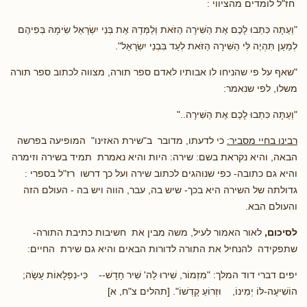
חז"ל לומדים מהציווי :
"וְעַתָּה כִּתְבוּ לָכֶם אֶת הַשִּׁירָה הַזֹּאת וְלַמְּדָהּ אֶת בְּנֵי יִשְׂרָאֵל שִׂימָהּ בְּפִיהֶם
לְמַעַן תִּהְיֶה לִּי הַשִּׁירָה הַזֹּאת לְעֵד בִּבְנֵי יִשְׂרָאֵל".
"שאף על פי שהניחו לו אבותיו לאדם ספר תורה, מצווה לכתוב ספר תורה
משלו, לפי שנאמר:
"וְעַתָּה כִּתְבוּ לָכֶם אֶת הַשִּׁירָה.."
רבינו בחיי מסביר:
כי לדעתו, מדובר ב"שירת האזינו" המופיעה בפרשה
הבאה, והיא נקראת בשם: שירה: היות והיא נאמרת תמיד בשירה וזימרה
והיא גם כתובה- כפי שנוהגים לכתוב שירה ועל כך דרשו רז"ל בספרי :
גדולתה של השירה היא בכך- שיש בה, עבר, הווה ויש בה - העולם הזה
והעולם הבא.
לסיכום,
לאור האמור לעיל, משה מבין את חשיבות כתיבת התורה-
שתפקידה להנחיל את התורה לדורות הבאים והיא גם שירת החיים:
יפים דברי דוד המלך: "מִזְמוֹר, שִׁירוּ לַה' שִׁיר חָדָשׁ-- כִּי-נִפְלָאוֹת עָשָׂה;
הוֹשִׁיעָה-לּוֹ יְמִינוֹ, וּזְרוֹעַ קָדְשׁוֹ". [תהלים צ"ח, א]