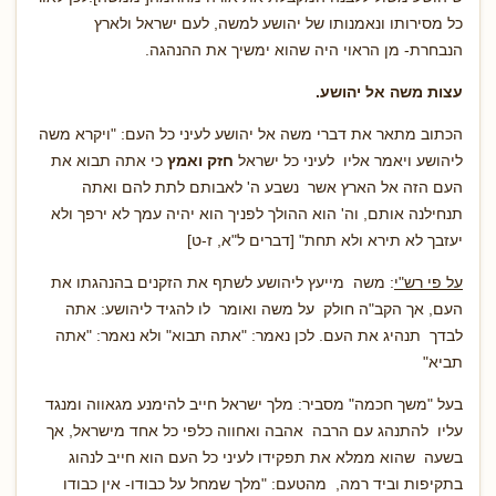
כל מסירותו ונאמנותו של יהושע למשה, לעם ישראל ולארץ
הנבחרת- מן הראוי היה שהוא ימשיך את ההנהגה.
עצות משה אל יהושע.
הכתוב מתאר את דברי משה אל יהושע לעיני כל העם: "ויקרא משה
ליהושע ויאמר אליו לעיני כל ישראל
חזק ואמץ
כי אתה תבוא את
העם הזה אל הארץ אשר נשבע ה' לאבותם לתת להם ואתה
תנחילנה אותם, וה' הוא ההולך לפניך הוא יהיה עמך לא ירפך ולא
יעזבך לא תירא ולא תחת" [דברים ל"א, ז-ט]
על פי רש"י
: משה מייעץ ליהושע לשתף את הזקנים בהנהגתו את
העם, אך הקב"ה חולק על משה ואומר לו להגיד ליהושע: אתה
לבדך תנהיג את העם. לכן נאמר: "אתה תבוא" ולא נאמר: "אתה
תביא"
בעל "משך חכמה" מסביר: מלך ישראל חייב להימנע מגאווה ומנגד
עליו להתנהג עם הרבה אהבה ואחווה כלפי כל אחד מישראל, אך
בשעה שהוא ממלא את תפקידו לעיני כל העם הוא חייב לנהוג
בתקיפות וביד רמה, מהטעם: "מלך שמחל על כבודו- אין כבודו