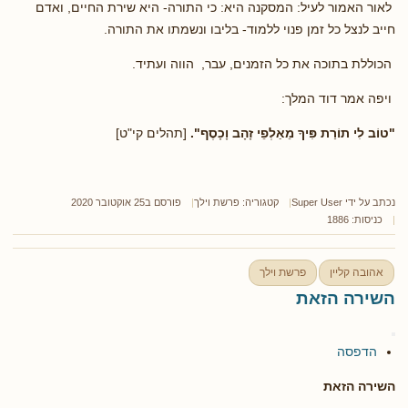
לאור האמור לעיל: המסקנה היא: כי התורה- היא שירת החיים, ואדם
חייב לנצל כל זמן פנוי ללמוד- בליבו ונשמתו את התורה.
הכוללת בתוכה את כל הזמנים, עבר, הווה ועתיד.
ויפה אמר דוד המלך:
"טוֹב לִי תוֹרַת פִּיךָ מֵאַלְפֵי זָהָב וָכָסֶף".
[תהלים קי"ט]
נכתב על ידי
Super User
קטגוריה:
פרשת וילך
פורסם ב25 אוקטובר 2020
כניסות: 1886
אהובה קליין
פרשת וילך
השירה הזאת
הדפסה
השירה הזאת