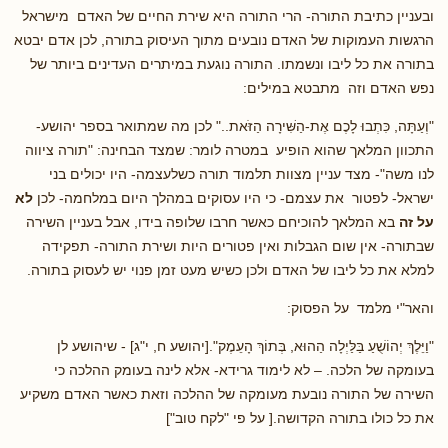
ובעניין כתיבת התורה- הרי התורה היא שירת החיים של האדם מישראל
הרגשות העמוקות של האדם נובעים מתוך העיסוק בתורה, לכן אדם יבטא
בתורה את כל ליבו ונשמתו. התורה נוגעת במיתרים העדינים ביותר של
נפש האדם וזה מתבטא במילים:
"וְעַתָּה, כִּתְבוּ לָכֶם אֶת-הַשִּׁירָה הַזֹּאת.." לכן מה שמתואר בספר יהושע-
התכוון המלאך שהוא הופיע במטרה לומר: שמצד הבחינה: "תורה ציווה
לנו משה"- מצד עניין מצוות תלמוד תורה כשלעצמה- היו יכולים בני
ישראל- לפטור את עצמם- כי היו עסוקים במהלך היום במלחמה- לכן
לא
על זה
בא המלאך להוכיחם כאשר חרבו שלופה בידו, אבל בעניין השירה
שבתורה- אין שום הגבלות ואין פטורים היות ושירת התורה- תפקידה
למלא את כל ליבו של האדם ולכן כשיש מעט זמן פנוי יש לעסוק בתורה.
והאר"י מלמד על הפסוק:
"וַיֵּלֶךְ יְהוֹשֻׁעַ בַּלַּיְלָה הַהוּא, בְּתוֹךְ הָעֵמֶק".[יהושע ח, י"ג] - שיהושע לן
בעומקה של הלכה. – לא לימוד גרידא- אלא לינה בעומק ההלכה כי
השירה של התורה נובעת מעומקה של ההלכה וזאת כאשר האדם משקיע
את כל כולו בתורה הקדושה.[ על פי "לקח טוב"]