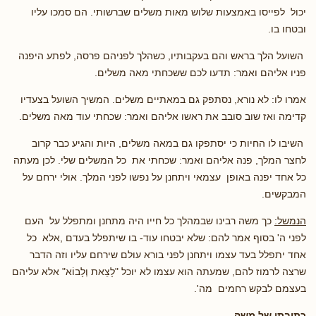
יכול לפייסו באמצעות שלוש מאות משלים שברשותי. הם סמכו עליו
ובטחו בו.
השועל הלך בראש והם בעקבותיו, כשהלך לפניהם פרסה, לפתע היפנה
פניו אליהם ואמר: תדעו לכם ששכחתי מאה משלים.
אמרו לו: לא נורא, נסתפק גם במאתיים משלים. המשיך השועל בצעדיו
קדימה ואז שוב סובב את ראשו אליהם ואמר: שכחתי עוד מאה משלים.
השיבו לו החיות כי יסתפקו גם במאה משלים, היות והגיע כבר קרוב
לחצר המלך, פנה אליהם ואמר: שכחתי את כל המשלים שלי. לכן מעתה
כל אחד יפנה באופן עצמאי ויתחנן על נפשו לפני המלך. אולי ירחם על
המבקשים.
הנמשל:
כך משה רבינו שבמהלך כל חייו היה מתחנן ומתפלל על העם
לפני ה' בסוף אמר להם: שלא יבטחו עוד- בו שיתפלל בעדם ,אלא כל
אחד יתפלל בעד עצמו ויתחנן לפני בורא עולם שירחם עליו וזה הדבר
שרצה לרמוז להם, שמעתה הוא עצמו לא יוכל "לָצֵאת וְלָבוֹא" אלא עליהם
בעצמם לבקש רחמים מה'.
כתיבתו של משה.