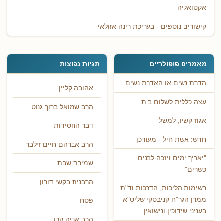
אקטואליה
קישורים נוספים - בעריכת רינה אזולאי
מאמרים פופולריים
תגיות נפוצות
הדרת נשים או האדרת נשים
אהובה קליין
עצה כללית לשלום בית
הרב שמואל ברוך גנוט
אגוז קשיו, למשל
דבר החסידות
חדש: אשת חיל - מעודכן
הרב אברהם חיים זילבר
"יאריך ימים ויזכה לבנים
שמירת שבת
כשרים"
הרבנית בקשי דורון
רשימות הליכות, הדרכות וד"ת
ממרן הגר"ח קניבסקי שליט"א
פסח
בעניני שידוכין ונישואין
הרב אריה קרן