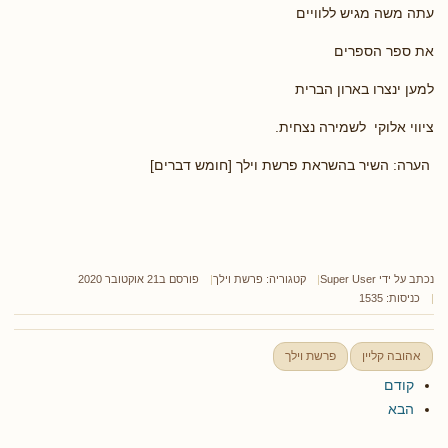
עתה משה מגיש ללוויים
את ספר הספרים
למען ינצרו בארון הברית
ציווי אלוקי לשמירה נצחית.
הערה: השיר בהשראת פרשת וילך [חומש דברים]
נכתב על ידי
Super User
קטגוריה:
פרשת וילך
פורסם ב21 אוקטובר 2020
כניסות: 1535
אהובה קליין
פרשת וילך
קודם
הבא