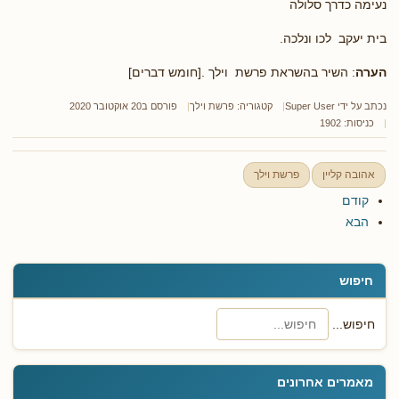
נעימה כדרך סלולה
בית יעקב לכו ונלכה.
הערה
: השיר בהשראת פרשת וילך .[חומש דברים]
נכתב על ידי
Super User
קטגוריה:
פרשת וילך
פורסם ב20 אוקטובר 2020
כניסות: 1902
אהובה קליין
פרשת וילך
קודם
הבא
חיפוש
חיפוש...
מאמרים אחרונים