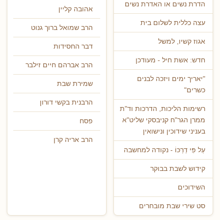
הדרת נשים או האדרת נשים
אהובה קליין
עצה כללית לשלום בית
הרב שמואל ברוך גנוט
אגוז קשיו, למשל
דבר החסידות
חדש: אשת חיל - מעודכן
הרב אברהם חיים זילבר
"יאריך ימים ויזכה לבנים
שמירת שבת
כשרים"
הרבנית בקשי דורון
רשימות הליכות, הדרכות וד"ת
ממרן הגר"ח קניבסקי שליט"א
פסח
בעניני שידוכין ונישואין
הרב אריה קרן
עַל פִּי דַרְכּוֹ - נקודה למחשבה
קידוש לשבת בבוקר
השידוכים
סט שירי שבת מובחרים