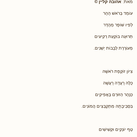
מאת:
אהובה קליין ©
עוֹמֵד בְּרֹאשׁ הָהָר
לְפִיו שׁוֹפָר מְהֻדָּר
תְּרוּעָה בּוֹקַעַת רְקִיעִים
מְעוֹרֶרֶת לְבָבוֹת יְשֵׁנִים.
צִיּוֹן זוֹקֶפֶת רֹאשָׁהּ
כֻּלָּהּ רָעֲדָה רָעֲשָׁה
כַּנָּהָר הַזּוֹרֵם בָּאֲפִיקִים
בִּסְבִיבָתָהּ מִתְקַבְּצִים הֲמוֹנִים.
טַף יוֹנְקִים וּקְשִׁישִׁים