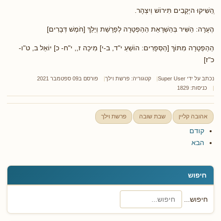
ְהֵשִׁיקוּ היְקָבִים תִּירוֹשׁ וְיִצְהָר.
הֶעָרָה: הַשִּׁיר בְּהַשְׁרָאַת הַהַפְטָרָה לְפָרָשַׁת וְיֵלֵךְ [חֹמֶשׁ דְּבָרִים]
הַהַפְטָרָה מִתּוֹךְ [הַסְּפָרִים: הוֹשֵׁעַ י"ד, ב-י] מִיכָה ז,, י"ח- כ] יוֹאֵל ב, ט"ו-
כ"ז]
נכתב על ידי
Super User
קטגוריה:
פרשת וילך
פורסם ב09 ספטמבר 2021
כניסות: 1829
אהובה קליין
שבת שובה
פרשת וילך
קודם
הבא
חיפוש
חיפוש...