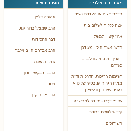
מאמרים פופולריים
תגיות נפוצות
הדרת נשים או האדרת נשים
אהובה קליין
עצה כללית לשלום בית
הרב שמואל ברוך גנוט
אגוז קשיו, למשל
דבר החסידות
חדש: אשת חיל - מעודכן
הרב אברהם חיים זילבר
"יאריך ימים ויזכה לבנים
שמירת שבת
כשרים"
הרבנית בקשי דורון
רשימות הליכות, הדרכות וד"ת
ממרן הגר"ח קניבסקי שליט"א
פסח
בעניני שידוכין ונישואין
הרב אריה קרן
עַל פִּי דַרְכּוֹ - נקודה למחשבה
קידוש לשבת בבוקר
השידוכים