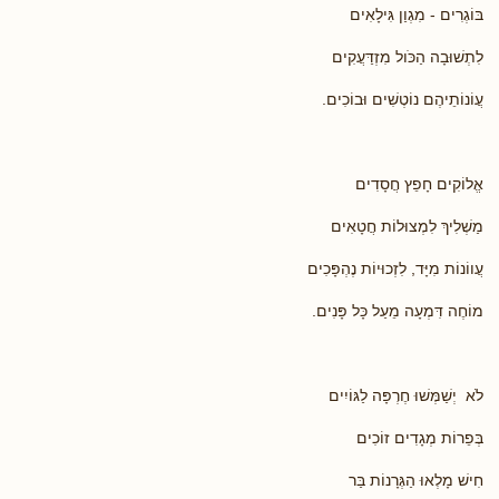
בּוֹגְרִים - מִגְוַן גִּילָאִים
לִתְשׁוּבָה הַכֹּול מִזְדַּעֲקִים
עֲוֹנוֹתֵיהֶם נוֹטְשִׁים וּבוֹכִים.
אֱלוֹקִים חָפֵץ חֲסָדִים
מַשְׁלִיךְ לִמְצוּלוֹת חֲטָאִים
עֲווֹנוֹת מִיָּד, לִזְכוּיוֹת נֶהְפָּכִים
מוֹחֶה דִּמְעָה מֵעַל כָּל פָּנִים.
לֹא יְשַׁמְּשׁוּ חֶרְפָּה לַגּוֹיִים
בְּפֵרוֹת מְגָדִים זוֹכִים
חִישׁ מָלְאוּ הַגְּרָנוֹת בַּר