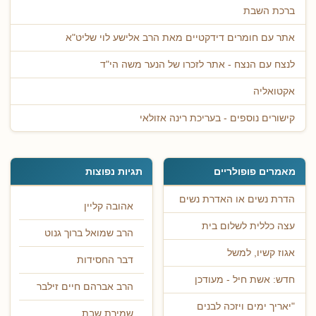
ברכת השבת
אתר עם חומרים דידקטיים מאת הרב אלישע לוי שליט"א
לנצח עם הנצח - אתר לזכרו של הנער משה הי"ד
אקטואליה
קישורים נוספים - בעריכת רינה אזולאי
מאמרים פופולריים
תגיות נפוצות
הדרת נשים או האדרת נשים
אהובה קליין
עצה כללית לשלום בית
הרב שמואל ברוך גנוט
אגוז קשיו, למשל
דבר החסידות
חדש: אשת חיל - מעודכן
הרב אברהם חיים זילבר
"יאריך ימים ויזכה לבנים
שמירת שבת