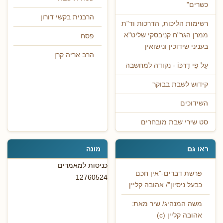
כשרים"
הרבנית בקשי דורון
רשימות הליכות, הדרכות וד"ת
ממרן הגר"ח קניבסקי שליט"א
פסח
בעניני שידוכין ונישואין
הרב אריה קרן
עַל פִּי דַרְכּוֹ - נקודה למחשבה
קידוש לשבת בבוקר
השידוכים
סט שירי שבת מובחרים
ראו גם
מונה
כניסות למאמרים
פרשת דברים-"אין חכם
12760524
כבעל ניסיון"/ אהובה קליין
משה המנהיג/ שיר מאת:
אהובה קליין (c)