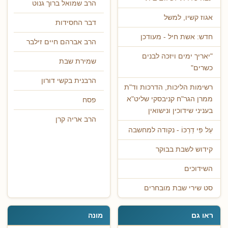
הרב שמואל ברוך גנוט
אגוז קשיו, למשל
דבר החסידות
חדש: אשת חיל - מעודכן
הרב אברהם חיים זילבר
"יאריך ימים ויזכה לבנים
שמירת שבת
כשרים"
הרבנית בקשי דורון
רשימות הליכות, הדרכות וד"ת
ממרן הגר"ח קניבסקי שליט"א
פסח
בעניני שידוכין ונישואין
הרב אריה קרן
עַל פִּי דַרְכּוֹ - נקודה למחשבה
קידוש לשבת בבוקר
השידוכים
סט שירי שבת מובחרים
ראו גם
מונה