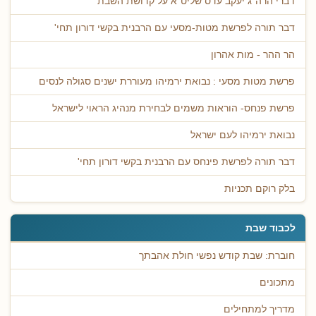
דברי הרה"ג יעקב עדס שליט"א על קדושת השבת
דבר תורה לפרשת מטות-מסעי עם הרבנית בקשי דורון תחי'
הר ההר - מות אהרון
פרשת מטות מסעי : נבואת ירמיהו מעוררת ישנים סגולה לנסים
פרשת פנחס- הוראות משמים לבחירת מנהיג הראוי לישראל
נבואת ירמיהו לעם ישראל
דבר תורה לפרשת פינחס עם הרבנית בקשי דורון תחי'
בלק רוקם תכניות
לכבוד שבת
חוברת: שבת קודש נפשי חולת אהבתך
מתכונים
מדריך למתחילים