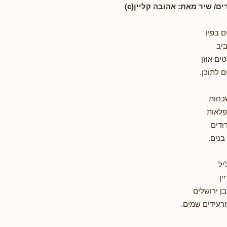
/ שיר מאת: אהובה קליין(c)
 בפיו
יב
ים אוזן
ם לתוכן.
כחות
פלאות
ודים
בנים.
יל
ין
ן ירושלים
רעידים שמים.