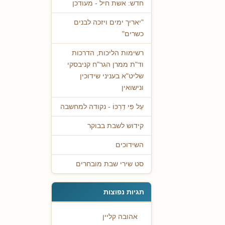
חדש: אשת חיל - מעודכן
"יאריך ימים ויזכה לבנים
כשרים"
רשימות הליכות, הדרכות
וד"ת ממרן הגר"ח קניבסקי
שליט"א בעניני שידוכין
ונישואין
עַל פִּי דַרְכּוֹ - נקודה למחשבה
קידוש לשבת בבוקר
השידוכים
סט שירי שבת מובחרים
תגיות נפוצות
אהובה קליין