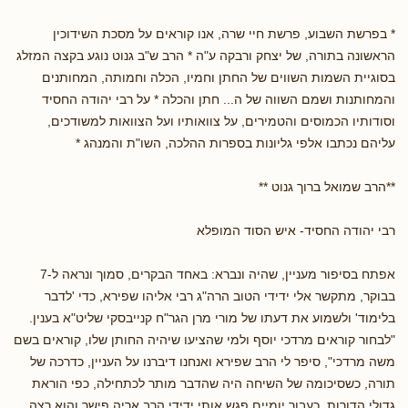
* בפרשת השבוע, פרשת חיי שרה, אנו קוראים על מסכת השידוכין
הראשונה בתורה, של יצחק ורבקה ע"ה * הרב ש"ב גנוט נוגע בקצה המזלג
בסוגיית השמות השווים של החתן וחמיו, הכלה וחמותה, המחותנים
והמחותנות ושמם השווה של ה... חתן והכלה * על רבי יהודה החסיד
וסודותיו הכמוסים והטמירים, על צוואותיו ועל הצוואות למשודכים,
עליהם נכתבו אלפי גליונות בספרות ההלכה, השו"ת והמנהג *
**הרב שמואל ברוך גנוט **
רבי יהודה החסיד- איש הסוד המופלא
אפתח בסיפור מעניין, שהיה ונברא: באחד הבקרים, סמוך ונראה ל-7
בבוקר, מתקשר אלי ידידי הטוב הרה"ג רבי אליהו שפירא, כדי 'לדבר
בלימוד' ולשמוע את דעתו של מורי מרן הגר"ח קנייבסקי שליט"א בענין.
"לבחור קוראים מרדכי יוסף ולמי שהציעו שיהיה החותן שלו, קוראים בשם
משה מרדכי", סיפר לי הרב שפירא ואנחנו דיברנו על העניין, כדרכה של
תורה, כשסיכומה של השיחה היה שהדבר מותר לכתחילה, כפי הוראת
גדולי הדורות. כעבור יומיים פגש אותי ידידי הרב אריה פישר והוא רצה