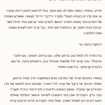
מדוע, באמת, כאשר נוסף לנו שם נוסף, נוכל להינשא למאן דהוא שאביו
או אמו קרויים באותו השם? מסביר ה"דברי חיים" מצאנז, ששורש נשמתו
של האדם נגזר משמו הפרטי וכאשר לאדם אחד יש שם אחד ואילו לשני
יש את אותו השם, אך בתוספת שם אחר, כבר שייך הוא לשורש נשמה
שונה לחלוטין.
התקנה בחצר גור
בת נולדה לה למזל טוב ברחוב שלנו, וגם ברחוב הסמוך, וגם לחבר
מהכולל. ואיך קראו לכל שלושת הבנות? נכון, ניחשתם נכונה, על שם
הרבנית קניבסקי, בת שבע אסתר...
בספרו האוטוביוגרפי של המרצה ואיש המחשבה הרב מאיר גרוזמן,
מספר הכותב על ביקור של קציני חיל האוויר, שנכנסו עימו למעונו של מרן
הגרא"מ שך זצוק"ל, ומשם המשיכו לראות כיתת לימוד בת"ת תשב"ר
בבני ברק. הקצינים ישבו בצד והקשיבו לשיעור וכאשר המלמד שאלם
האם רוצים הם לשאול משהו, שאל אחד הקצינים מדוע הרעבע קורא