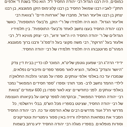
כמוסים, היה רבנו הגדול רבי יהודה החסיד ז"ל. הוא נולד בשנת ד' אלפים
תתק"י לאביו רבנו שמואל החסיד בן רבנו קלונימוס הזקן ממגנצא, בן רבנו
יצחק בן רבנו אליעזר הגדול, מחברו של "אורחות חיים" ו"צוואת רבי
אליעזר הגדול". הוא היה תלמידו של ר"י הזקן, מ"בעלי התוספות", כאשר
רבנו יהודה החסיד בעצו נחשב לאחד מ"בעלי התוספות". בין תלמידיו
הגדולים של ר' יהודה החסיד היו ה"אור זרוע", רבי יצחק מווינא ז"ל, רבי
אלעזר בעל "הרוקח", רבי משה מקוצי בעל ה"סמ"ג" ורבנו ברוך ממגנצא.
המהר"ם מרוטנבורג היה תלמיד תלמידו של רבי יהודה החסיד.
ידידי הרה"ג רבי שמעון גוטמן שליט"א, המוכר לנו כדיין בבית דין צדק
"היושר והצדק" באלעד, הוציא לאור מספר ספרים וחיבורים נפלאים,
שנמכרו עד כה באלפי אלפי עותקים. ספרו על מנהגי והלכות החלאק'ה
לילדי החמד נחשב לרב- מכר תורני וספרו "ספר חסידים המפואר" נמכר
באלפי עותקים. לפני כחודשיים יצא לאור ספרו בן 600 עמודים "צוואת
רבי יהודה החסיד המפואר", ובהקדמה לספר קראנו על בקיאותו העצומה
של רבי יהודה החסיד, שציטט בספריו מכל הש"ס, בבלי וירושלמי, כל
מדרשי חז"ל ועוד מדרשים רבים שלא הודפסו עד כה. רבי יהודה החסיד
הסביר את נוסחאות התפילה ורזיה באין ספור גימטריות ונוטריקונים
וסודות מופלאים. בספריו מגלה רבי יהודה החסיד ידע נרחב בשמות