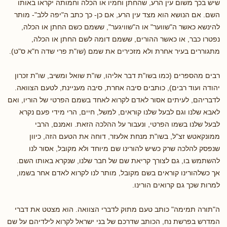
שיש בכך משום עין הרע, שהחתן וחמיו או הכלה וחמותה יקראו באותו
השם. אם הנושא הוא מצד עין הרע, אם כן- כך כתב ה"יפה ללב"- מותר
להינשא כאשר ה"שווער" או ה"שוויגער", ששמם כשם החתן או הכלה,
נפטרו כבר, או כאשר ההורים, ששמם דומה לשם החתן או הכלה,
מתגוררים בעיר אחרת ולא מזכירים את שמם (שו"ת פרי שדה ח"א ס"ט).
רבים מהספרים (כמו בשו"ת דבר אליהו, שו"ת שואל ומשיב, שו"ת זכרון
יהודה ועוד רבים), כותבים סיבה אחרת, סיבה מעניינת, לטעם הצוואה.
לדבריהם, לעיתים אסור לאדם לקרוא לאחד בשמם הפרטי של הוריו, ואם
לאבא שלנו וגם לבעל שלנו קוראים, למשל, חיים, הרי מידי פעם נקרא
לבעל שלנו בשמו הפרטי, ונעבור על ההלכה הזאת. ואמנם, הרבי
ממונקאטש זצ"ל, בשו"ת מנחת אלעזר, דוחה את הטעם הזה, כיוון
שנפסק להלכה שרק כשיש להורינו שם מיוחד ולא מקובל, אסור לנו
להשתמש בו, גם לצורך קריאת שם של חבר שלנו, שנקרא באותו השם.
אך כשלהורינו קוראים בשם מקובל, מותר לנו לקרוא לאדם אחר בשמו,
למרות שכך גם קרואים הורינו.
ה"תורה תמימה" כותב טעם מתוק לדברי הצוואה. הוא מצטט את דברי
המדרש בפרשת נח, הכותב שדרכם של בני ישראל לקרוא לילדיהם על שם