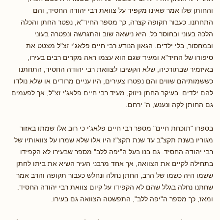
והחותן שלו אמר שאינו מקפיד על צוואת רבי יהודה החסיד, והם
התחתנו. כעבור תקופה קצרה, כך מספר החיד"א, נפטר החתן והכלה
הלכה בעוני ובחוסר כל. היא נישאה שוב והתגרשה ונפטרה בעוני
ובמחסור, בלי ילדים. הגאון הנודע רבי חיים פלאג'י זצ"ל מצטט את
סיפורו של החיד"א ומעיד שגם הוא עצמו ראה מקרים רבים בעירו,
באיזמיר שבתורכיה, שלא הקשיבו לצוואת רבי יהודה החסיד, התחתנו
כששמותיהם שווים והם נפטרו צעירים, היו עניים מרודים או שלא נולדו
להם ילדים. בעיקר החתן ניזוק, מעיד רבי חיים פלאג'י זצ"ל, אך לפעמים
גם החותן לקה ונענש, ה' ירחם.
בספרו "תוכחת חיים" מספר רבי חיים פלאג'י כי רוב אלו שמתו באזור
מגוריו בשנת תקצ"ב עד שנת תקצ"ז היו אלו שלא שמרו על צוואותיו של
רבי יהודה החסיד. גם בנו בעל ה"יפה ללב" מספר שבעירו לא הקפידו
בתחילה לקיים את הצוואה, אך אחד מרבני העיר השיא את ביתו לחתן
ששמו היה כשמו של הרב, החתן נחלה ונחלש כעבור תקופה והרב אמר
שחתנו נחלה בגלל שהם לא הקפידו על קיום צוואת רבי יהודה החסיד.
ומאז, כך מספר ה"יפה ללב", התפשטה הצוואה גם בעירו.