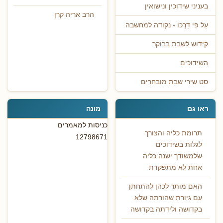
בעניני שידוכין ונישואין
הרב אריה קרן
עַל פִּי דַרְכּוֹ - נקודה למחשבה
קידוש לשבת בבוקר
השידוכים
סט שירי שבת מובחרים
ראו גם
מונה
כניסות למאמרים
תרומת כליה והצורך
12798671
לגלות בשידוכים
שלמשודך ישנה כליה
אחת לא מתפקדת
האם מותר לכהן להתחתן
עם גיורת שהורתה שלא
בקדושה ולידתה בקדושה