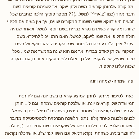
ומה קורה שלחותן קוראים משה ולחן יעקב, אך לשניהם קוראים בשם
חיבה אחד (כמו "צ'ארלי" למשל...)?? מספר פוסקי הלכה כותבים שכל
הבעיה היא דווקא ששני השמות המקורים שווים, אך אין בעיה אם הכינוי
שווה. ומה קורה כשאדם נקרא בברית בשם יוסף, למשל, ולאחר שנהיה
חולה החליפו את שמו ליעקב, למשל. האם חתנו יכול להיקרא בשם
יעקב? אכן. ה"נודע ביהודה" כותב שכל הקפידה היא דווקא על השם
המקורי שניתן לאדם בברית, אך אם הוא שינה בהמשך את שמו, מכל
סיבה שהיא, אין להקפיד על כך. אולם לפי פוסקים אחרים, גם במקרה
שכזה עלינו להקפיד.
יונה ושמחה- שמחה ויונה
וכעת, לסיפור מרתק. לחתן המוצע קוראים בשם יונה וגם לחותנת
המיועדת שלו קוראים יונה. או שלכלה קוראים שמחה, וגם ל... חותן
העתידי שלה קוראים ר' שמחה. בימינו, כשהשם "דניאל" ניתן בישראל
לבנים ולבנות כאחד (ולפי נתוני הלשכה המרכזית לסטטיסטיקה מדובר
בעשרות אלפי ילדים וילדות בישראל שנקראים בשם אחיד זה...), יכולה
להיווצר בעיה, כשהחתן נקרא דניאל וגם השוויגער שלו. או שהכלה נקראת