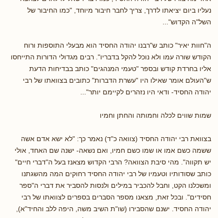
נעליו ביום יציאתו לדרך, צריך לחבר חיבור מיוחד, "כמו החיבור של
השל"ה הקדוש"...
ה"חוות יאיר" כותב ש"רבנו יהודה החסיד הוא מבעלי התוספות ורוח
הקודש שורה עמו ולא נוכל להקל בדבריו". רבים מגדולי הדורות התייחסו
אליו בחרדת קודש ובספר "טעמי המנהגים" כותב בבדיחות הדעת
ש"העולם אומר שאילו היו "עשרת הדברות" כתובים בצוואתו של רבי
יהודה החסיד- ודאי היו נזהרים לקיימם יותר"...
שמות שווים לכלה וחמותה והחתן וחמיו
בצוואת רבי יהודה החסיד (צוואה כ"ד) נאמר כך: "לא ישא אדם אשה
ששמה כשם אמו או שמו כשם חמיו, ואם נשאה- ישנה שם האחד, אולי
יש תקווה". מהי סיבת הצוואה? הרבי הקדוש מצאנז בעל ה"דברי חיים"
כותב שסודותיו וטעמיו של רבי יהודה החסיד רחוקים המה מהשגתנו
ומשכלנו הקט, וחבל להכביר במילים ולנסות להסביר את דברי ה"ספר
חסידים". ובכל זאת, מצאנו מספר הסברים בספרים לצוואתו של רבי
יהודה החסיד. ישנם שהסבירו (שו"ת השיב משה, היפה ללב והחיד"א),