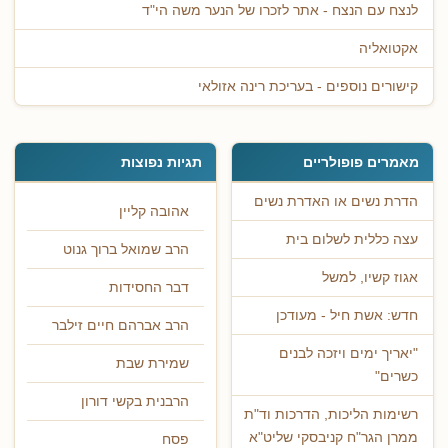
לנצח עם הנצח - אתר לזכרו של הנער משה הי"ד
אקטואליה
קישורים נוספים - בעריכת רינה אזולאי
מאמרים פופולריים
תגיות נפוצות
הדרת נשים או האדרת נשים
אהובה קליין
עצה כללית לשלום בית
הרב שמואל ברוך גנוט
אגוז קשיו, למשל
דבר החסידות
חדש: אשת חיל - מעודכן
הרב אברהם חיים זילבר
"יאריך ימים ויזכה לבנים
שמירת שבת
כשרים"
הרבנית בקשי דורון
רשימות הליכות, הדרכות וד"ת
ממרן הגר"ח קניבסקי שליט"א
פסח