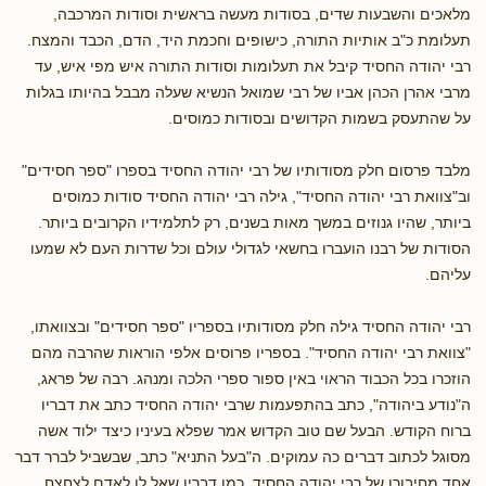
מלאכים והשבעות שדים, בסודות מעשה בראשית וסודות המרכבה,
תעלומת כ"ב אותיות התורה, כישופים וחכמת היד, הדם, הכבד והמצח.
רבי יהודה החסיד קיבל את תעלומות וסודות התורה איש מפי איש, עד
מרבי אהרן הכהן אביו של רבי שמואל הנשיא שעלה מבבל בהיותו בגלות
על שהתעסק בשמות הקדושים ובסודות כמוסים.
מלבד פרסום חלק מסודותיו של רבי יהודה החסיד בספרו "ספר חסידים"
וב"צוואת רבי יהודה החסיד", גילה רבי יהודה החסיד סודות כמוסים
ביותר, שהיו גנוזים במשך מאות בשנים, רק לתלמידיו הקרובים ביותר.
הסודות של רבנו הועברו בחשאי לגדולי עולם וכל שדרות העם לא שמעו
עליהם.
רבי יהודה החסיד גילה חלק מסודותיו בספריו "ספר חסידים" ובצוואתו,
"צוואת רבי יהודה החסיד". בספריו פרוסים אלפי הוראות שהרבה מהם
הוזכרו בכל הכבוד הראוי באין ספור ספרי הלכה ומנהג. רבה של פראג,
ה"נודע ביהודה", כתב בהתפעמות שרבי יהודה החסיד כתב את דבריו
ברוח הקודש. הבעל שם טוב הקדוש אמר שפלא בעיניו כיצד ילוד אשה
מסוגל לכתוב דברים כה עמוקים. ה"בעל התניא" כתב, שבשביל לברר דבר
אחד מחיבורו של רבי יהודה החסיד, כמו דבריו שאל לו לאדם לצחצח