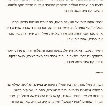
לדעת מהי עמדת ההלכה כשלחתן המיועד קוראים מרדכי יוסף ולחותנו
המיועד קוראים משה מרדכי...
"כבר שוחחו איתי על השאלה הזאת, עם אותם השמות בדיוק! כמה
מפליא!" אני אומר להרב פישר בתדהמה. ואז התברר שהרב שפירא דיבר
איתי מצד אבי החתן, המתגורר באלעד, ואילו הרב פישר התעניין מצד
אבי הכלה, שהוא אחי אביו...
השידוך, אגב, יצא אל הפועל, בשעה טובה ומוצלחת והחתן מרדכי יוסף
השתדך עם כלתו, שלאביה, יהודי נכבד ויקר מאד בעירנו, עושה צדקה
וחסד, קוראים: משה מרדכי...
******
הבה ונתחיל מהתחלה: בין קהילות היהודים באשכנז של לפני כאלף שנה,
התהלכו שמועות על רזים וסודות טמירים, בהם היו עסוקים קדושי
הדורות של אז. "חסידי אשכנז", קראו להם הכל ביראה ובסילודין. אחד
ומיוחד מאותם "חסידי אשכנז", שידעו פרקים נבחרים באותם סודות