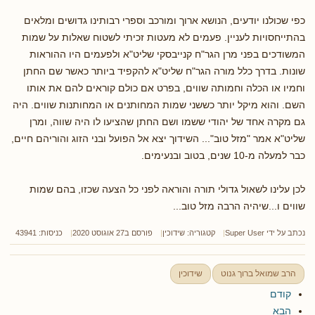
כפי שכולנו יודעים, הנושא ארוך ומורכב וספרי רבותינו גדושים ומלאים
בהתייחסויות לעניין. פעמים לא מעטות זכיתי לשטוח שאלות על שמות
המשודכים בפני מרן הגר"ח קנייבסקי שליט"א ולפעמים היו ההוראות
שונות. בדרך כלל מורה הגר"ח שליט"א להקפיד ביותר כאשר שם החתן
וחמיו או הכלה וחמותה שווים, בפרט אם כולם קוראים להם את אותו
השם. והוא מיקל יותר כששני שמות המחותנים או המחותנות שווים. היה
גם מקרה אחד של יהודי ששמו ושם החתן שהציעו לו היה שווה, ומרן
שליט"א אמר "מזל טוב"... השידוך יצא אל הפועל ובני הזוג והוריהם חיים,
כבר למעלה מ-10 שנים, בטוב ובנעימים.
לכן עלינו לשאול גדולי תורה והוראה לפני כל הצעה שכזו, בהם שמות
שווים ו...שיהיה הרבה מזל טוב...
נכתב על ידי
Super User
קטגוריה:
שידוכין
פורסם ב27 אוגוסט 2020
כניסות: 43941
הרב שמואל ברוך גנוט
שידוכין
קודם
הבא