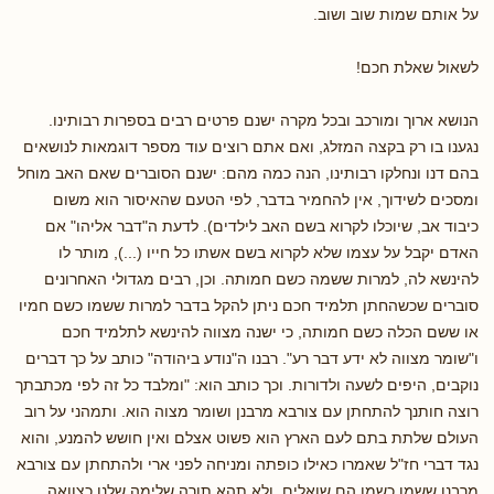
על אותם שמות שוב ושוב.
לשאול שאלת חכם!
הנושא ארוך ומורכב ובכל מקרה ישנם פרטים רבים בספרות רבותינו.
נגענו בו רק בקצה המזלג, ואם אתם רוצים עוד מספר דוגמאות לנושאים
בהם דנו ונחלקו רבותינו, הנה כמה מהם: ישנם הסוברים שאם האב מוחל
ומסכים לשידוך, אין להחמיר בדבר, לפי הטעם שהאיסור הוא משום
כיבוד אב, שיוכלו לקרוא בשם האב לילדים). לדעת ה"דבר אליהו" אם
האדם יקבל על עצמו שלא לקרוא בשם אשתו כל חייו (...), מותר לו
להינשא לה, למרות ששמה כשם חמותה. וכן, רבים מגדולי האחרונים
סוברים שכשהחתן תלמיד חכם ניתן להקל בדבר למרות ששמו כשם חמיו
או ששם הכלה כשם חמותה, כי ישנה מצווה להינשא לתלמיד חכם
ו"שומר מצווה לא ידע דבר רע". רבנו ה"נודע ביהודה" כותב על כך דברים
נוקבים, היפים לשעה ולדורות. וכך כותב הוא: "ומלבד כל זה לפי מכתבתך
רוצה חותנך להתחתן עם צורבא מרבנן ושומר מצוה הוא. ותמהני על רוב
העולם שלתת בתם לעם הארץ הוא פשוט אצלם ואין חושש להמנע, והוא
נגד דברי חז"ל שאמרו כאילו כופתה ומניחה לפני ארי ולהתחתן עם צורבא
מרבנן ששמו כשמו הם שואלים, ולא תהא תורה שלימה שלנו כצוואה