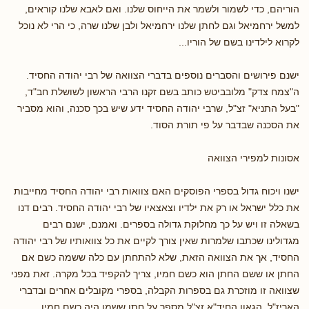
הוריהם, כדי לשמור ולשמר את הייחוס שלנו. ואם לאבא שלנו קוראים,
למשל ירחמיאל וגם לחתן שלנו ירחמיאל ולבן שלנו שרה, כי הרי לא נוכל
לקרוא לילדינו בשם של הוריו...
ישנם פירושים והסברים נוספים בדברי הצוואה של רבי יהודה החסיד.
ה"צמח צדק" מלובביטש כותב בשם זקנו הרבי הראשון לשושלת חב"ד,
"בעל התניא" זצ"ל, שרבי יהודה החסיד ידע שיש בכך סכנה, והוא מסביר
את הסכנה שבדבר על פי תורת הסוד.
אסונות למפירי הצוואה
ישנו ויכוח גדול בספרי הפוסקים האם צוואות רבי יהודה החסיד מחייבות
את כלל ישראל או רק את ילדיו וצאצאיו של רבי יהודה החסיד. רבים דנו
בשאלה זו ויש על כך מחלוקת גדולה בספרים. ואמנם, ישנם רבים
מגדולינו שכתבו שלמרות שאין צורך לקיים את כל צוואותיו של רבי יהודה
החסיד, אך את הצוואה הזאת, שלא להתחתן עם כלה ששמה כשם אם
החתן או ששם החתן הוא כשם חמיו, צריך להקפיד בכל מקרה. זאת מפני
שצוואה זו מוזכרת גם בספרות הקבלה, בספרי מקובלים אחרים ובדברי
האריז"ל. הגאון החיד"א זצ"ל מספר על חתן ששמו היה כשם חמיו,