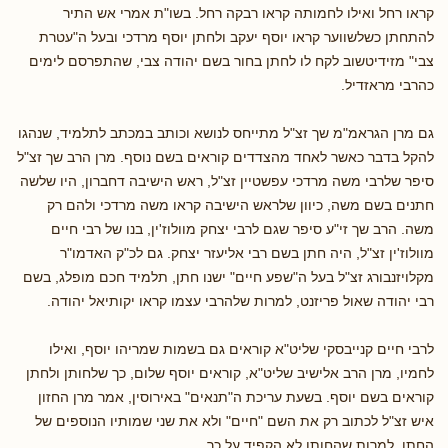
קראו רחל ואילו לחמותה קראו רבקה רחל. בשו"ת אמרי אש התיר
להתחתן כשלשווער קראו יוסף יעקב ולחתן יוסף מרדכי ובעל ה"עטרת
צבי" מזידיטשוב לקח לו לחתן בחור בשם יהודה צבי, שהתפרסם לימים
כהרבי מראזדיל.
גם מרן הגראמ"מ שך זצ"ל מתייחס לנושא וכותב במכתב לתלמיד, שנהגו
להקל בדבר כאשר לאחד מהצדדים קוראים בשם נוסף. מרן הרב שך זצ"ל
סיפר שלרבי משה מרדכי עפשטיין זצ"ל, ראש הישיבה דחברון, היו שלשה
חתנים בשם משה, כיוון שלראש הישיבה קראו משה מרדכי ולהם רק
משה. הרב שך זי"ע סיפר שגם לרבי יצחק מוולוז'ין, בנו של רבי חיים
מוולוז'ין זצ"ל, היה חתן בשם רבי אליעזר יצחק. גם לכ"ק האדמו"ר
מקלויזנבורג זצ"ל בעל ה"שפע חיים" ישנו חתן, תלמיד חכם מופלג, בשם
רבי יהודה שאול פריזנט, למרות שלהרבי עצמו קראו יקותיאל יהודה.
לרבי חיים קנייבסקי שליט"א קוראים גם בשמות שמריהו יוסף, ואילו
לחמיו, מרן הרב אלישיב שליט"א, קוראים יוסף שלום, כך שלחותן ולחתן
קוראים בשם יוסף. בשעת עריכת ה"תנאים" באירוסין, אמר מרן החזון
איש זצ"ל לכתוב רק את השם "חיים" ולא את שני שמותיו הנוספים של
החתן, למרות שהחותן לא הקפיד על כך.