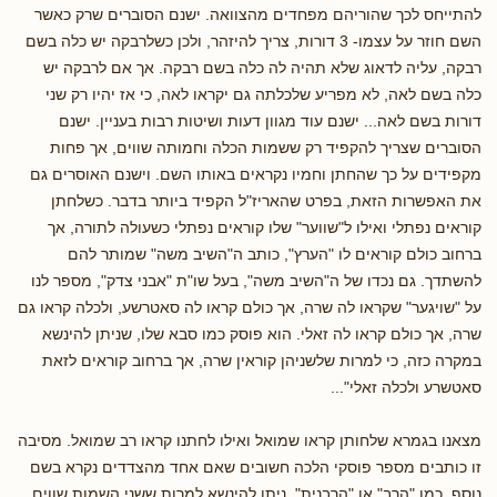
להתייחס לכך שהוריהם מפחדים מהצוואה. ישנם הסוברים שרק כאשר
השם חוזר על עצמו- 3 דורות, צריך להיזהר, ולכן כשלרבקה יש כלה בשם
רבקה, עליה לדאוג שלא תהיה לה כלה בשם רבקה. אך אם לרבקה יש
כלה בשם לאה, לא מפריע שלכלתה גם יקראו לאה, כי אז יהיו רק שני
דורות בשם לאה... ישנם עוד מגוון דעות ושיטות רבות בעניין. ישנם
הסוברים שצריך להקפיד רק ששמות הכלה וחמותה שווים, אך פחות
מקפידים על כך שהחתן וחמיו נקראים באותו השם. וישנם האוסרים גם
את האפשרות הזאת, בפרט שהאריז"ל הקפיד ביותר בדבר. כשלחתן
קוראים נפתלי ואילו ל"שווער" שלו קוראים נפתלי כשעולה לתורה, אך
ברחוב כולם קוראים לו "הערץ", כותב ה"השיב משה" שמותר להם
להשתדך. גם נכדו של ה"השיב משה", בעל שו"ת "אבני צדק", מספר לנו
על "שויגער" שקראו לה שרה, אך כולם קראו לה סאטרשע, ולכלה קראו גם
שרה, אך כולם קראו לה זאלי. הוא פוסק כמו סבא שלו, שניתן להינשא
במקרה כזה, כי למרות שלשניהן קוראין שרה, אך ברחוב קוראים לזאת
סאטשרע ולכלה זאלי"...
מצאנו בגמרא שלחותן קראו שמואל ואילו לחתנו קראו רב שמואל. מסיבה
זו כותבים מספר פוסקי הלכה חשובים שאם אחד מהצדדים נקרא בשם
נוסף, כמו "הרב" או "הרבנית", ניתן להינשא למרות ששני השמות שווים.