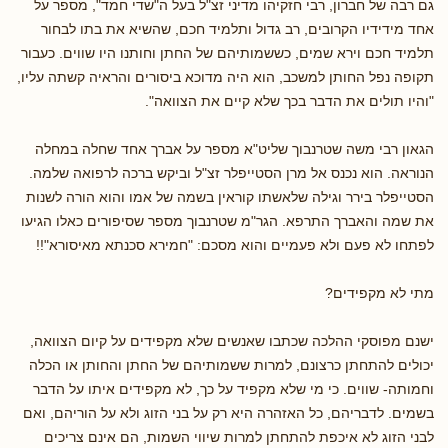
גם רבה של חברון, רבי חזקיהו מדיני זצ"ל בעל ה"שדי חמד", מספר על
אחד מידידיו הקרובים, רב גדול ותלמיד חכם, שהשיא את בתו לבחור
תלמיד חכם וירא שמים, כששמותיהם של החתן וחותנו היו שווים. כעבור
תקופה נפל החותן למשכב, הוא היה מדוכא ביסורים והראיה קשתה עליו,
"והיו תולים את הדבר בכך שלא קיים את הצוואה".
הגאון רבי משה שטרנבוך שליט"א מספר על אברך אחד שחלה במחלה
הנוראה. הוא נכנס אל מרן הסטייפלר זצ"ל וביקש ברכה לרפואה שלמה.
הסטייפלר בירר וגילה שלאשתו קוראין בשמה של אמו והוא הורה לשנות
את שמה והאברך התרפא. הגר"מ שטרנבוך מספר שסיפורים כאלו הגיעו
לפתחו לא פעם ולא פעמיים והוא מסכם: "חמירא סכנתא מאיסורא"!!
מתי לא מקפידים?
ישנם מפוסקי ההלכה שכתבו שאנשים שלא מקפידים על קיום הצוואה,
יכולים להתחתן כרצונם, למרות ששמותיהם של החתן והחותן או הכלה
וחמותה- שווים. כי מי שלא מקפיד על כך, לא מקפידים איתו על הדבר
בשמים. לדבריהם, כל האזהרה היא רק על בני הזוג ולא על הוריהם, ואם
לבני הזוג לא איכפת להתחתן למרות שיווי השמות, הם אינם צריכים