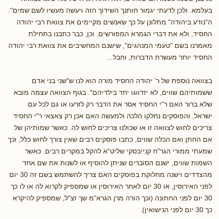
בעלמא. ולכן לדעתי יגמור חותנך השידוך הזה ויעשה מעשיו לשם שמים".
ה"נודע ביהודה" מתלונן על כך שאנשים מקיימים את צוואת רבי יהודה
החסיד, ולא את דברי הגמרא המפורשים. וכן, כבר כתבנו בתחילת
מאמרנו בשם "טעמי המנהגים", שישנם המחשיבים את צוואת רבי יהודה
החסיד יותר מעשרת הדברות, וחבל...
בצוואה נוספת של ר' יהודה החסיד מורה הוא לנו ש"שני בני אדם
ששמותיהם שווים, לא יזדווגו יחד בילדיהם". בגוף הצוואה עצמה מובא
שלא ברור האם ר"י החסיד אסר את הדבר רק לזרעו או גם לכל עם
ישראל, והפוסקים נחלקו הלכה ולמעשה האם אכן רק צאצאי ר"י החסיד
צריכים לחוש לצוואה זו או שכולנו צריכים לחוש לה. כאשר שמותיהן של
אם החתן ואם הכלה שווים, כתבו פוסקים רבים שאין צורך לחוש כלל, וכך
שמעתי ממורי הגר"ח קנייבסקי שליט"א להקל במקרים רבים. כאשר
השמות שווים, ישנם הסוברים שניתן להוסיף או לשנות את שם אחד
מהצדדים וישנה מחלוקת בפוסקים האם צריך להשתמש בשם זה 30 יום
לפני האירוסין, או 30 יום לאחר האירוסין או שמספיק לקרוא לה או לו כך
30 יום לפני החתונה (וכך הורה מרן הגרא"מ שך זצ"ל, שמספיק להיקרא
כך 30 יום לפני הנישואין).