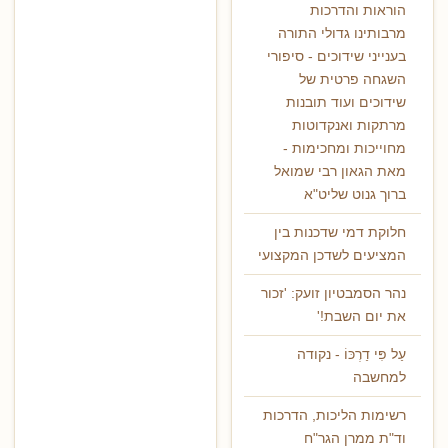
הוראות והדרכות
מרבותינו גדולי התורה
בענייני שידוכים - סיפורי
השגחה פרטית של
שידוכים ועוד תובנות
מרתקות ואנקדוטות
מחוייכות ומחכימות -
מאת הגאון רבי שמואל
ברוך גנוט שליט"א
חלוקת דמי שדכנות בין
המציעים לשדכן המקצועי
נהר הסמבטיון זועק: 'זכור
את יום השבת!'
עַל פִּי דַרְכּוֹ - נקודה
למחשבה
רשימות הליכות, הדרכות
וד"ת ממרן הגר"ח