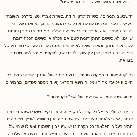
דניאל וגם השווער שלה...- אז מה עושים?
ה"שבעים תמרים", בשו"ת זכרון יהודה, בשו"ת אמרי אש וב"דרכי תשובה"
מקילים בעניין ומורים לנו לנהוג רק כפי המובא בדיוק בצוואתו של רבי
יהודה החסיד. הוא הקפיד רק כאשר שם הכלה וחמותה או החתן וחותנו
שווים, ולא כששם החתן דומה לשם אם הכלה או כששם הכלה דומה
לשם אבי החתן. ומאחר שאנו לא יודעים באמת לרדת לשורשי סודותיו של
רבי יהודה החסיד, לכן אין צורך, לדבריהם, להקפיד מעבר למה שכתוב
בצוואה.
נחלקו הפוסקים במקרה מרתק, בו שמותיהם של החתן והכלה שווים. רבי
חיים פאלאג'י מתיר ואילו ה"חינא וחסדא" (ועוד מספר ספרים) מחמירים.
מדוע שינה החזו"א את שמו של הגר"ח קנייבסקי?
רבים מגדולי ישראל פסקו שכל הקפידה היא דווקא כששני השמות שווים
לגמרי, אך כשלאחד הצדדים ישנו שם נוסף, אין לחשוש לעניין. מסיבה זו
התיר בעל ה"הפלאה" כל מקרה בו יש שינוי בין השמות ואפילו שינוי של
שם חיבה או כינוי באחד השמות. ה"בעל התניא" התיר להינשא כשלכלה