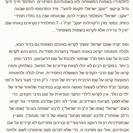
לתלמידיו בשמות המשפחה ולא בשמותיהם הפרטיים. המלמד חייך חיוך
גדול וביקש: "יעקב ישראל! תקומו לרגע!". מיד התרוממו להם שבעה
"יעקב- ישראל" והמלמד הסביר להם, שבאותה שנה בה נולדו תמידי
כתתו, נפטר מרן ה"קהילות יעקב" זצ"ל ו- 7 מתלמידיו נקראים באותו שם.
"אין לי ברירה אלא לקרוא בשמות משפחה"...
ומה יקרה שעם ישראל ימשיך לקרוא באותם השמות גם בדור הבא,
ולכלה וחמותה יקראו באותו השם? בחצרות חסידיות, בהם נהוג לקרוא
לבנים על שם האדמו"ר שנפטר ולבנות על שם הרעבעצן, הדבר נפוץ
ביותר. במקרים רבים לא יכלו לצאת שידוכים אל הפועל, כשלחתן וחמיו
קראו על שם הרבי הקודם של השושלת החסידית, ואילו לכלה ולחמותה
המוצעת קראו על שם הרבנית רעייתו של הרבי. כ"ק הרבי מגור בעל ה"פני
מנחם" זצ"ל החליט לעשות מעשה והוא קבע בנחרצות שלאחר שדור של
ילדים נולד, אין לקרוא לילדי החצר הגוראית על שם הרבי הקודם, כדי
שלא לסבך מציאת השידוכים, שהרי לא יתכן שלרבע מחסידי גור יקראו
בשם "ישראל" (שמו של ה"בית ישראל"), לרבע "שמחה בונים" (שמו של
ה"לב שמחה") ולרבע "פנחס מנחם" (כשמו של ה"פני מנחם"). מעניין
שבחסידויות רבות דווקא האדמורי"ם ובניהם אחריהם לא קרויים על שם
אבותיהם, אולי גם מסיבה זו, כדי שלא לגרום מצב שיצטרכו לשוב ולחזור