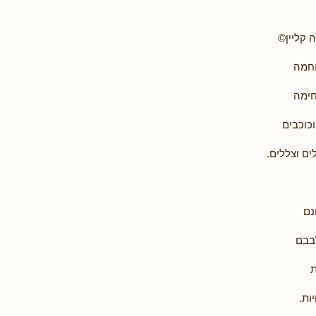
 קליין©
חמה
חימה
כוכבים
ם וצללים.
נם
בבם
ת
ות.