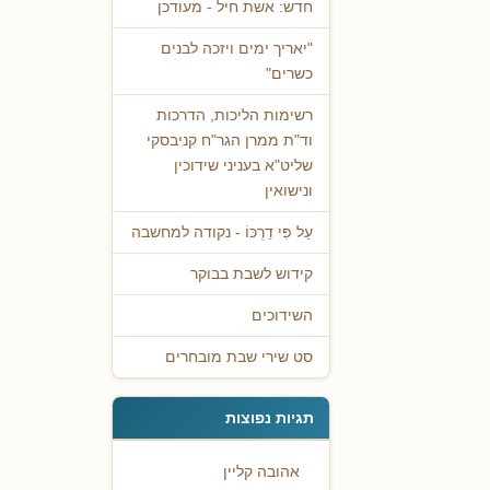
חדש: אשת חיל - מעודכן
"יאריך ימים ויזכה לבנים
כשרים"
רשימות הליכות, הדרכות
וד"ת ממרן הגר"ח קניבסקי
שליט"א בעניני שידוכין
ונישואין
עַל פִּי דַרְכּוֹ - נקודה למחשבה
קידוש לשבת בבוקר
השידוכים
סט שירי שבת מובחרים
תגיות נפוצות
אהובה קליין