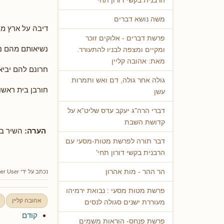
הרבנית בקשי דורון תחי'
משה נושא דברים
דיבה על ארץ מ
פרשת דברים - אלוקים זוכר
נשיאותם מהם נ
ומקיים ומצפה לבניו להתעורר.
מאת: אהובה קליין
חרונם להם יביא
גולה אחר גולה, דם ואש ותמרות
חורבן בית ראשון
עשן
דברי הרה"ג יעקב עדס שליט"א על
קדושת השבת
הערה:
השיר בה
דבר תורה לפרשת מטות-מסעי עם
הרבנית בקשי דורון תחי'
הר ההר - מות אהרון
נכתב על ידי
er User
פרשת מטות מסעי : נבואת ירמיהו
אהובה קליין
מעוררת ישנים סגולה לנסים
קודם
פרשת פנחס- הוראות משמים