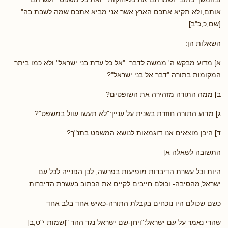
אותם,ולא תקיא אתכם הארץ אשר אני מביא אתכם שמה לשבת בה"
[שם,כ,כ"ב]
השאלות הן:
א] מדוע מבקש ה' ממשה לדבר :"אל כל עדת בני ישראל" ולא כמו ביתר
המקומות בתורה:"דבר אל בני ישראל"?
ב] ממה התורה מזהירה את השופטים?
ג] מדוע התורה חוזרת בשנית על עניין:"לא תעשו עוול במשפט"?
ד] היכן מוצאים אנו דוגמאות לנושא המשפט בתנ"ך?
התשובה לשאלה א]
היות וכל עשרת הדיברות מופיעות בפרשה, לכן הפנייה לכל עם
ישראל,מהסיבה- וכולם חייבים לקיים את הכתוב בעשרת הדיברות.
כשם שכולם היו נוכחים בקבלת התורה-כאיש אחד בלב אחד
שהרי נאמר על עם ישראל:"ויחן-שם ישראל נגד ההר "[שמות י"ט,ב]