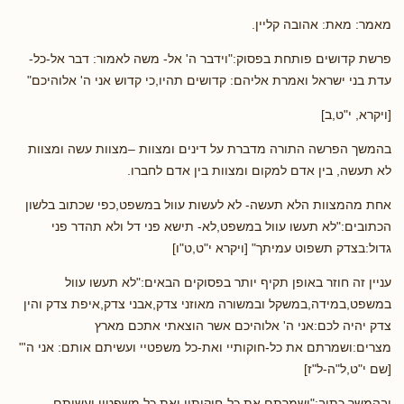
מאמר: מאת: אהובה קליין.
פרשת קדושים פותחת בפסוק:"וידבר ה' אל- משה לאמור: דבר אל-כל-
עדת בני ישראל ואמרת אליהם: קדושים תהיו,כי קדוש אני ה' אלוהיכם"
[ויקרא, י"ט,ב]
בהמשך הפרשה התורה מדברת על דינים ומצוות –מצוות עשה ומצוות
לא תעשה, בין אדם למקום ומצוות בין אדם לחברו.
אחת מהמצוות הלא תעשה- לא לעשות עוול במשפט,כפי שכתוב בלשון
הכתובים:"לא תעשו עוול במשפט,לא- תישא פני דל ולא תהדר פני
גדול:בצדק תשפוט עמיתך" [ויקרא י"ט,ט"ו]
עניין זה חוזר באופן תקיף יותר בפסוקים הבאים:"לא תעשו עוול
במשפט,במידה,במשקל ובמשורה מאוזני צדק,אבני צדק,איפת צדק והין
צדק יהיה לכם:אני ה' אלוהיכם אשר הוצאתי אתכם מארץ
מצרים:ושמרתם את כל-חוקותיי ואת-כל משפטיי ועשיתם אותם: אני ה'"
[שם י"ט,ל"ה-ל"ז]
ובהמשך כתוב:"ושמרתם את כל-חוקותיי ואת כל משפטיי ועשיתם