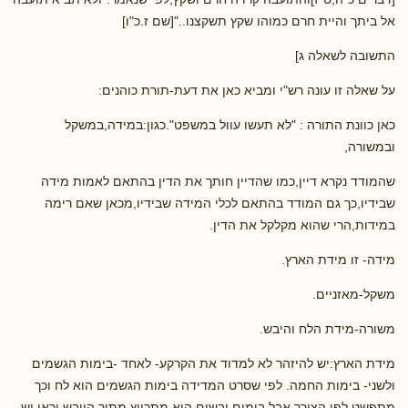
אל ביתך והיית חרם כמוהו שקץ תשקצנו.."[שם ז.כ"ו]
התשובה לשאלה ג]
על שאלה זו עונה רש"י ומביא כאן את דעת-תורת כוהנים:
כאן כוונת התורה : "לא תעשו עוול במשפט".כגון:במידה,במשקל
ובמשורה,
שהמודד נקרא דיין,כמו שהדיין חותך את הדין בהתאם לאמות מידה
שבידיו,כך גם המודד בהתאם לכלי המידה שבידיו,מכאן שאם רימה
במידות,הרי שהוא מקלקל את הדין.
מידה- זו מידת הארץ.
משקל-מאזניים.
משורה-מידת הלח והיבש.
מידת הארץ:יש להיזהר לא למדוד את הקרקע- לאחד -בימות הגשמים
ולשני- בימות החמה. לפי שסרט המדידה בימות הגשמים הוא לח וכך
מתפשט לפי הצורך,אבל בימים יבשים,הוא מתכווץ מתוך היובש,וכאן יש