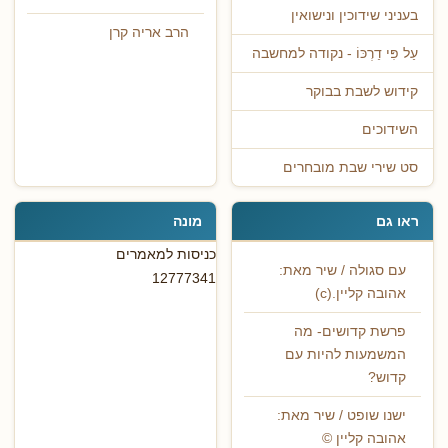
בעניני שידוכין ונישואין
הרב אריה קרן
עַל פִּי דַרְכּוֹ - נקודה למחשבה
קידוש לשבת בבוקר
השידוכים
סט שירי שבת מובחרים
ראו גם
מונה
כניסות למאמרים
עם סגולה / שיר מאת:
12777341
אהובה קליין.(c)
פרשת קדושים- מה
המשמעות להיות עם
קדוש?
ישנו שופט / שיר מאת:
אהובה קליין ©