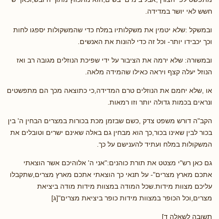
חשש לאי יושר במדידה.
ובמשקל :שלא יטמין את משקלותיו במלח כדי שהמשקולות יספגו לחות
וכך יכבידו יותר- וכל זה כדי להונות את האנשים.
ובמשורה: שלא ירמה את הציבור על ידי שפיכת הנוזלים מגובה רב ואז
הנוזל יעלה קצף ויראה כאילו שהמידה מלאה.
או ,שלא יחמם את הנוזלים טרם המדידה,כי כתוצאה מכך הם מתפשטים
ונראים בכמות גדולה יותר וזו רמאות.
הקב"ה דורש משפט צדק ,כשם שבזמן מכת בכורות במצרים הבחין ה' בין
בכור לבין שאינו בכור,כך הוא מבחין גם באלה שאינם ישרים וטובלים את
המשקולות במלח ועתיד להענישם על כך.
גם כאן רש"י מצטט את תורת כוהנים:"אני ה' אלוהיכם אשר הוצאתי
אתכם מארץ מצרים"- על תנאי כך הוצאתי אתכם מארץ מצרים,שתקבלו
עליכם מצוות מידות.שכל המודה במצוות מידות מודה ביציאת
מצרים,וכל הכופר במצוות מידות כופר ביציאת מצרים"[ג]
תשובה לשאלה ד]