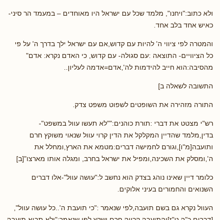
ולא כתוב:"ויחנו", מלמד שכל עם ישראל היו מאוחדים – במעמד הר סיני-
כאיש אחד בלב אחד.
והמטרה לפי ציווי ה' להיות עם קדוש,אם עם ישראל ילך בדרך ה' על פי
כל הציוויים- התוצאה :עם סגולה- עם קדוש, כי האדם נקרא: אדם"
מהסיבה:הוא חייב להידמות לה',אדם=אדמה לעליון..
התשובה לשאלה ב]
התורה מזהירה את השופטים לשפוט משפט צדק.
רש"י מצטט את דברי :תורת כוהנים:""לא תעשו עוול במשפט"-
בדין,מלמד שהדיין המקלקל את הדין קרוי עוול שנאוי משוקץ חרם
ותועבה[מ"ו],וגורם לחמישה דברים:מטמא את הארץ,ומחלל את
ה',ומסלק את השכינה,ומפיל את ישראל בחרב, ומגלה אותו מארצו"[ב]
כלומר דיין שאינו נוהג בצדק הוא נחשב ל:"עושה עוול"-אלו דברים
השנואים והחמורים בעיני אלוקים.
העוול נקרא גם בשם תועבה,לפי שנאמר :"כי תועבת ה'..כל עושה עוול",
[דברים כ"ה,ט"ז]והתועבה קרויה חרם ושקץ,לפי שנאמר:"ולא תביא תועבה