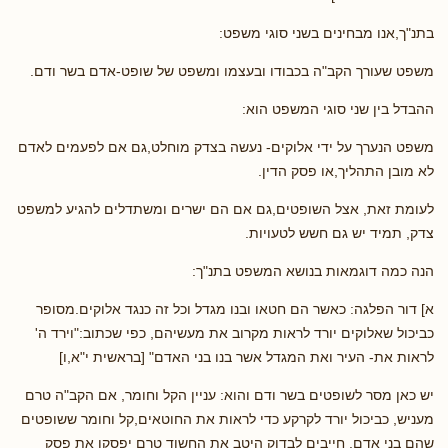
בתנ"ך,אנו מבחינים בשני סוגי משפט:
משפט שעורך הקב"ה בכבודו ובעצמו ומשפט של שופט-אדם בשר ודם.
ההבדל בין שני סוגי המשפט הוא:
משפט הנערך על ידי אלוקים- נעשה בצדק מוחלט,גם אם לפעמים לאדם
לא מובן התהליך,או פסק הדין.
לעומת זאת, אצל השופטים,גם אם הם ישרים ומשתדלים להגיע למשפט
צדק, תמיד יש גם חשש לטעויות.
הנה כמה דוגמאות בנושא המשפט בתנ"ך:
א] דור הפלגה: כאשר הם חטאו ובנו מגדל וכל זה כנגד אלוקים.מסופר
כביכול שאלוקים יורד לראות מקרוב את מעשיהם, כפי שכתוב:"וירד ה'
לראות את- העיר ואת המגדל אשר בנו בני האדם" [בראשית י"א,ו]
יש כאן מסר לשופטים בשר ודם והוא: עניין הקל וחומר, אם הקב"ה טרם
מעניש, כביכול יורד לקרקע כדי לראות את החוטאים,קל וחומר ששופטים
שהם בני אדם, חייבים לבדוק היטב את החשוד טרם יפסקו את פסק