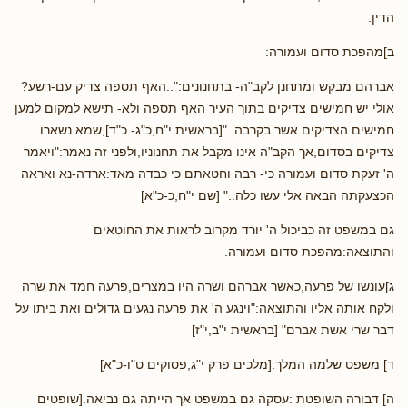
הדין.
ב]מהפכת סדום ועמורה:
אברהם מבקש ומתחנן לקב"ה- בתחנונים:"..האף תספה צדיק עם-רשע?
אולי יש חמישים צדיקים בתוך העיר האף תספה ולא- תישא למקום למען
חמישים הצדיקים אשר בקרבה.."[בראשית י"ח,כ"ג- כ"ד],שמא נשארו
צדיקים בסדום,אך הקב"ה אינו מקבל את תחנוניו,ולפני זה נאמר:"ויאמר
ה' זעקת סדום ועמורה כי- רבה וחטאתם כי כבדה מאד:ארדה-נא ואראה
הכצעקתה הבאה אלי עשו כלה.." [שם י"ח,כ-כ"א]
גם במשפט זה כביכול ה' יורד מקרוב לראות את החוטאים
והתוצאה:מהפכת סדום ועמורה.
ג]עונשו של פרעה,כאשר אברהם ושרה היו במצרים,פרעה חמד את שרה
ולקח אותה אליו והתוצאה:"וינגע ה' את פרעה נגעים גדולים ואת ביתו על
דבר שרי אשת אברם" [בראשית י"ב,י"ז]
ד] משפט שלמה המלך.[מלכים פרק י"ג,פסוקים ט"ו-כ"א]
ה] דבורה השופטת :עסקה גם במשפט אך הייתה גם נביאה.[שופטים