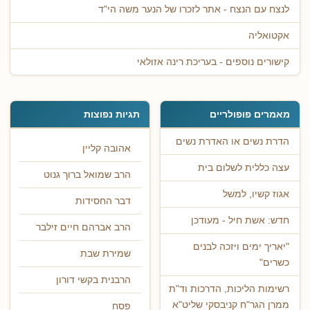
לנצח עם הנצח - אתר לזכרו של הנער משה הי"ד
אקטואליה
קישורים נוספים - בעריכת רינה אזולאי
מאמרים פופולריים
תגיות נפוצות
הדרת נשים או האדרת נשים
אהובה קליין
עצה כללית לשלום בית
הרב שמואל ברוך גנוט
אגוז קשיו, למשל
דבר החסידות
חדש: אשת חיל - מעודכן
הרב אברהם חיים זילבר
"יאריך ימים ויזכה לבנים
שמירת שבת
כשרים"
הרבנית בקשי דורון
רשימות הליכות, הדרכות וד"ת
ממרן הגר"ח קניבסקי שליט"א
פסח