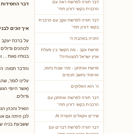
דבר תורה לפרשת ראה עם
דבר החסידות –
הרבנית בקשי דורון תחי'
דבר תורה לפרשת עקב עם הרבנית
בקשי דורון תחי'
איך זוכים לבני
הזכיה באהבת ה'
על ברכת יעקב ל
לכוהנים גדולים 
פרשת עקב - מה הקשר בין מעלת
בנותיו נאות . . 
ארץ ישראל למצוותיה?
והדבר תמוה: הכ
פרשת ואתחנן - מהי שבת נחמו,
ואימתי נחשב חכמים
עלינו לומר, שהב
ה' הוא האלוקים
(אשר היופי הגשמ
גדולים.
דבר תורה לפרשת ואתחנן עם
הרבנית בקשי דורון תחי'
הואיל והכהן הגד
לכן היתה גם אש
שירים ווקאלים תוצרת AI
ששבעת בניה שימ
דבר תורה לפרשת דברים עם