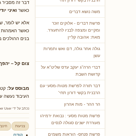
הרבנית בקשי דורון תחי'
דבר זה מסביר ג
כאשר
ואיני יוד
משה נושא דברים
אלא יש לומר, ש
פרשת דברים - אלוקים זוכר
כאשר האמהות היו
ומקיים ומצפה לבניו להתעורר.
מאת: אהובה קליין
בנים ההולכים ב
גולה אחר גולה, דם ואש ותמרות
עשן
צום קל
–
יהפך
דברי הרה"ג יעקב עדס שליט"א על
קדושת השבת
דבר תורה לפרשת מטות-מסעי עם
מבוסס על:
הרבנית בקשי דורון תחי'
העיבוד נעשה ע"
הר ההר - מות אהרון
נכתב על ידי
er User
פרשת מטות מסעי : נבואת ירמיהו
מעוררת ישנים סגולה לנסים
צניעות
חינוך
פרשת פנחס- הוראות משמים
קודם