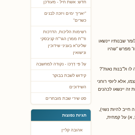
חדש: אשת חיל - מעודכן
"יאריך ימים ויזכה לבנים
כשרים"
רשימות הליכות, הדרכות
וד"ת ממרן הגר"ח קניבסקי
מר שבנותיו יינשאו
שליט"א בעניני שידוכין
" מפרש "שהיו
ונישואין
עַל פִּי דַרְכּוֹ - נקודה למחשבה
ו ול"בנות נאות"?
קידוש לשבת בבוקר
ו, אלא ליופי רוחני
השידוכים
ת זה יינשאו לכהנים
סט שירי שבת מובחרים
חייב להיות נשוי),
תגיות נפוצות
 א) על קמחית,
אהובה קליין