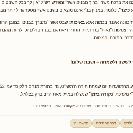
ם את ברכת משה "ברוך מבנים אשר" ומפרש רש"י: "אין לך בכל השבטים 
ע כיצד
", כלומר, במניין בנ"י איננו מוצאים בשבט אשר מספר גדול יותר מ
הכוונה איננה בכמות אלא
באיכות
; שבט אשר "נתברך בבנים" במובן הרוח
 צנועות ו"נאות" ברוחניות, החדירו זאת גם בבניהן, ולכן זכו לרוות מהם נ
דרכי התורה והמצוות.
 לששון ולשמחה – ושבת שלום!
י מערכת "
נקודה בזמן
" שנשלח במייל מאת הרב ברק בצלאל.
Sup
קטגוריה:
פרשת יתרו
פורסם ב28 אוקטובר 2020
כניסות: 1883
 ילדים
דבר החסידות
פרשת ויחי