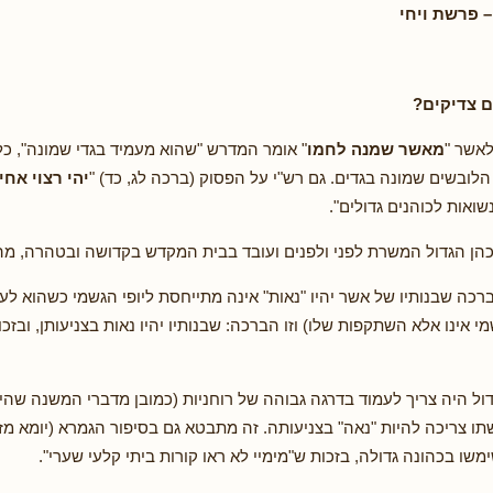
 פרשת ויחי
ם צדיקים?
אשר "
מאשר שמנה לחמו
" אומר המדרש "שהוא מעמיד בגדי שמונה", כלו
הלובשים שמונה בגדים. גם רש"י על הפסוק (ברכה לג, כד) "
יהי רצוי אחיו
ונשואות לכוהנים גדולים".
הן הגדול המשרת לפני ולפנים ועובד בבית המקדש בקדושה ובטהרה, מה ל
רכה שבנותיו של אשר יהיו "נאות" אינה מתייחסת ליופי הגשמי כשהוא לעצמ
י אינו אלא השתקפות שלו) וזו הברכה: שבנותיו יהיו נאות בצניעותן, ובזכו
ול היה צריך לעמוד בדרגה גבוהה של רוחניות (כמובן מדברי המשנה שהיה 
תו צריכה להיות "נאה" בצניעותה. זה מתבטא גם בסיפור הגמרא (יומא מז,
שו בכהונה גדולה, בזכות ש"מימיי לא ראו קורות ביתי קלעי שערי".