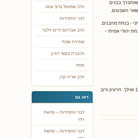
שנתברך בבנים
הרב שמואל ברוך גנוט
בשאר השבטים.
דבר החסידות
ני - בנחת מהבנים.
הרב אברהם חיים זילבר
חת יהודי אמיתי -
שמירת שבת
הרבנית בקשי דורון
פסח
הרב אריה קרן
קטע מהתוועדות יום שמחת תורה ה'תשי"ט, נד' בתורת מנחם חלק כד עמ' 153 ואילך. הרעיון ורוב
ראו גם
דבר החסידות – פרשת
ויחי
דבר החסידות – פרשת