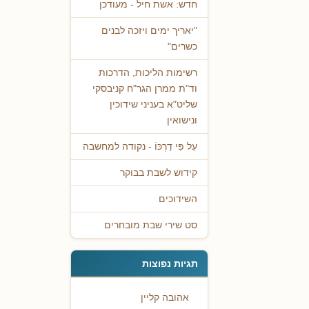
חדש: אשת חיל - מעודכן
"יאריך ימים ויזכה לבנים
כשרים"
רשימות הליכות, הדרכות
וד"ת ממרן הגר"ח קניבסקי
שליט"א בעניני שידוכין
ונישואין
עַל פִּי דַרְכּוֹ - נקודה למחשבה
קידוש לשבת בבוקר
השידוכים
סט שירי שבת מובחרים
תגיות נפוצות
אהובה קליין