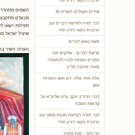
הרבנית בקשי דורון תחי'
השמים מתהדרים
שירים ווקאלים תוצרת AI
מבעדם מתקבצי
דבר תורה לפרשת דברים עם
תפילות יישאו ל
הרבנית בקשי דורון תחי'
שיציל ישראל מכ
משה נושא דברים
הערה: השיר בה
פרשת דברים - אלוקים זוכר
ומקיים ומצפה לבניו להתעורר.
מאת: אהובה קליין
גולה אחר גולה, דם ואש ותמרות
עשן
דברי הרה"ג יעקב עדס שליט"א על
קדושת השבת
דבר תורה לפרשת מטות-מסעי עם
הרבנית בקשי דורון תחי'
הר ההר - מות אהרון