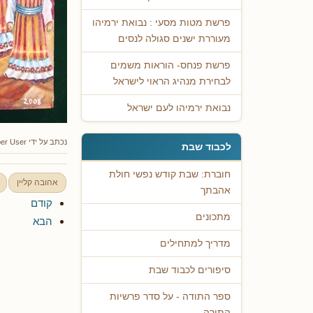
פרשת מטות מסעי : נבואת ירמיהו
מעוררת ישנים סגולה לנסים
פרשת פנחס- הוראות משמים
לבחירת מנהיג הראוי לישראל
נבואת ירמיהו לעם ישראל
נכתב על ידי
er User
לכבוד שבת
חוברת: שבת קודש נפשי חולת
אהובה קליין
אהבתך
קודם
מתכונים
הבא
מדריך למתחילים
סיפורים לכבוד שבת
ספר התודה - על סדר פרשיות
התורה