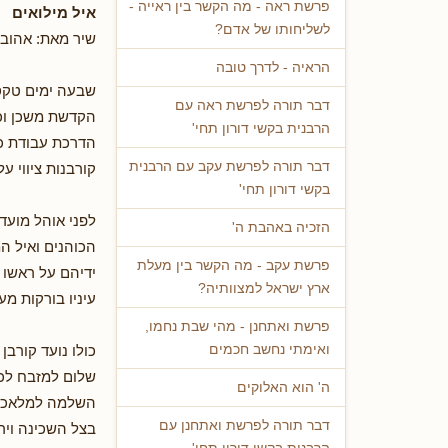
פרשת ראה - מה הקשר בין ראייה -
איל מילואים
לשליחותו של אדם?
שיר מאת: אהובה ק
הראיה - לדרך טובה
שבעה ימים טקס
דבר תורה לפרשת ראה עם
הקדשת משכן וכ
הרבנית בקשי דורון תחי'
הדרכת עבודת כ
דבר תורה לפרשת עקב עם הרבנית
קורבנות ציווי עלי
בקשי דורון תחי'
לפני אוהל מועד 
הזכיה באהבת ה'
הכוהנים ואיל ה
פרשת עקב - מה הקשר בין מעלת
ידיהם על ראשו 
ארץ ישראל למצוותיה?
עיניו בורקות מע
פרשת ואתחנן - מהי שבת נחמו,
כולו נועד קורבן
ואימתי נחשב חכמים
שלום למזבח לכו
ה' הוא האלוקים
השלמה למלאכת
דבר תורה לפרשת ואתחנן עם
בצל השכינה ויר