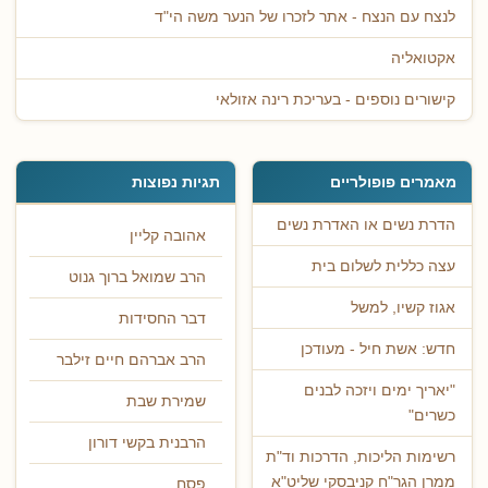
לנצח עם הנצח - אתר לזכרו של הנער משה הי"ד
אקטואליה
קישורים נוספים - בעריכת רינה אזולאי
מאמרים פופולריים
תגיות נפוצות
הדרת נשים או האדרת נשים
אהובה קליין
עצה כללית לשלום בית
הרב שמואל ברוך גנוט
אגוז קשיו, למשל
דבר החסידות
חדש: אשת חיל - מעודכן
הרב אברהם חיים זילבר
"יאריך ימים ויזכה לבנים
שמירת שבת
כשרים"
הרבנית בקשי דורון
רשימות הליכות, הדרכות וד"ת
ממרן הגר"ח קניבסקי שליט"א
פסח