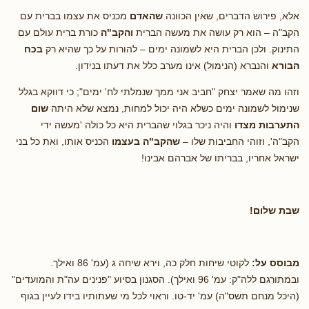
אלא, פירוש הדברים, שאין הכוונה
שהאדם
מכניס את עצמו בברית עם
הקב"ה – הוא רק עושה את מעשה הברית
והקב"ה
כורת ברית עולם עם
התינוק. ולכן הברית היא לשמונה ימים – להורות על כך שהיא רק
בכח
הבורא
והנברא (הנימול) אינו מערב כלל את דעתו בנידון.
וזהו מה שאמר יצחק "חביב אני ממך שנמלתי לח' ימים"; כי דווקא בגלל
שנימול לשמונה ימים כשלא היה יכול למחות, נמצא שלא היתה
שום
התערבות מצדו
והיה ניכר בגלוי שהברית היא כל כולה 'מעשה ידי
הקב"ה', וזוהי החביבות שלו –
שהקב"ה בעצמו
הכניס אותו, ואת כל בני
ישראל אחריו, בבריתו של אברהם אבינו!
שבת שלום!
מבוסס על:
לקוטי שיחות חלק כה, וירא שיחה ג (עמ' 86 ואילך.
ובמתורגם ללה"ק: עמ' 96 ואילך). הסגנון בסיוע "פנינים עה"ת והמועדים"
(היכל מנחם תשס"ה) עמ' יד-טו. וראוי לכל מי שעתותיו בידו לעיין בגוף