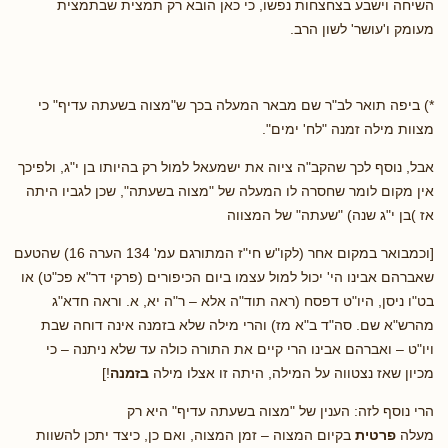
השיחה וישבע בצחצחות נפשו, כי כאן הובא רק תמצית שבתמצית
מעומק ו'עושר' לשון הרב.
*) ביפה תואר לב"ר שם מבאר המעלה בכך ש"מצוה בשעתה עדיף" כי
מצוות מילה זמנה "לח' ימים".
אבל, נוסף לכך שהקב"ה ציוה את ישמעאל למול רק בהיותו בן י"ג, ולפיכך
אין מקום לומר שחסרה לו המעלה של "מצוה בשעתה", שכן לגביו היתה
אז )בן י"ג שנה) "שעתה" של המצווה
[וכמבואר במקום אחר (לקו"ש חי"ז המתורגם עמ' 134 הערה 16) שהטעם
שאברהם אבינו הי' יכול למול עצמו ביום הכיפורים (פרקי דר"א פכ"ט) או
בט"ו ניסן, היו"ט דפסח (ראה תוד"ה אלא – ר"ה יא, א. וראה חדא"ג
מהרש"א שם. סה"ד ב"א מז) והרי מילה שלא בזמנה אינה דוחה שבת
ויו"ט – ואברהם אבינו הרי קיים את התורה כולה עד שלא ניתנה – כי
מכיון שאז נצטווה על המילה, היתה זו אצלו מילה
בזמנה
!]
הרי נוסף לזה: הענין של "מצוה בשעתה עדיף" היא רק
מעלה
פרטית
בקיום המצוה – זמן המצוה, ואם כן, כיצד יתכן להשוות