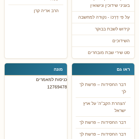
בעניני שידוכין ונישואין
הרב אריה קרן
עַל פִּי דַרְכּוֹ - נקודה למחשבה
קידוש לשבת בבוקר
השידוכים
סט שירי שבת מובחרים
ראו גם
מונה
כניסות למאמרים
דבר החסידות – פרשת לך
12769478
לך
'הצהרת הקב"ה' על ארץ
ישראל
דבר החסידות – פרשת לך
דבר החסידות – פרשת לך