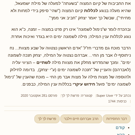
את החביבות של קיום המצוה "בשעתה" למעלה של מילת ישמעאל,
שהיא מעלה בנוגע
לכללות
קיום המצוה ("שהי' סיפק בידי למחות ולא
מחיתי"), שבשל כך יאמר יצחק "חביב אני ממך".
ובהכרח לומר ש"נימול לשמונה" אינו רק פרט במצוה – זמנה, כ"א הוא
נוגע לכללות ענין המילה; מילה לשמונה ימים היא בגדר ואיכות אחרת.
הדבר מוכח גם מדברי חז"ל "אדם הראשון נצטווה על שבע מצוות... נח
ניתוסף לו אבר מן החי... אברהם נצטוה על המילה, יצחק חנכה לשמונה
ימים". ומכך שהמדרש מחלק את מצוות מילה
לשתיים
– הציווי עליה
(לאברהם) והעניין של "חנכה לשמונה ימים (ע"י יצחק), בדומה לחילוק
ולהוספה של מצות מילה על מצות אבר מן החי – מוכח שהענין של "נימול
לשמונה ימים" פועל
חידוש עיקרי
בכללות ענין המילה, כבפנים.
נכתב על ידי
Super User
קטגוריה:
פרשת לך לך
פורסם ב28 אוקטובר 2020
כניסות: 1744
דבר החסידות
הרב אברהם חיים זילבר
פרשת לך לך
קודם
הבא