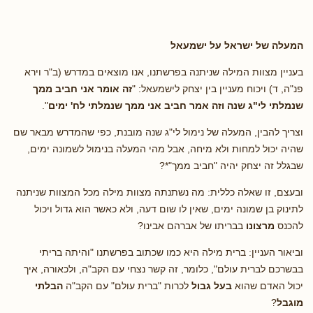
המעלה של ישראל על ישמעאל
בעניין מצוות המילה שניתנה בפרשתנו, אנו מוצאים במדרש (ב"ר וירא
פנ"ה, ד) ויכוח מעניין בין יצחק לישמעאל: "
זה אומר אני חביב ממך
שנמלתי לי"ג שנה וזה אמר חביב אני ממך שנמלתי לח' ימים
".
וצריך להבין, המעלה של נימול לי"ג שנה מובנת, כפי שהמדרש מבאר שם
שהיה יכול למחות ולא מיחה, אבל מהי המעלה בנימול לשמונה ימים,
שבגלל זה יצחק יהיה "חביב ממך"*?
ובעצם, זו שאלה כללית: מה נשתנתה מצוות מילה מכל המצוות שניתנה
לתינוק בן שמונה ימים, שאין לו שום דעה, ולא כאשר הוא גדול ויכול
להכנס
מרצונו
בבריתו של אברהם אבינו?
וביאור העניין: ברית מילה היא כמו שכתוב בפרשתנו "והיתה בריתי
בבשרכם לברית עולם", כלומר, זה קשר נצחי עם הקב"ה, ולכאורה, איך
יכול האדם שהוא
בעל גבול
לכרות "ברית עולם" עם הקב"ה
הבלתי
מוגבל
?