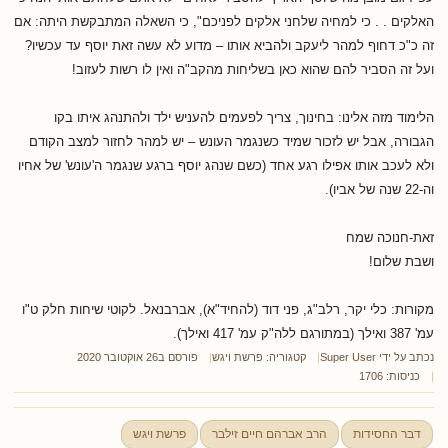
האלקים . . כי למחיה שלחני אלקים לפניכם", כי השאלה המתבקשת היתה: אם
זה כ"כ דחוף למהר ליעקב ולהביא אותו – מדוע לא עשה זאת יוסף עד עכשיו?
ועל זה הסביר להם שהוא כאן בשליחות מהקב"ה ואין לו רשות לעזוב!
הלימוד מזה אלינו: בחינוך, צריך לפעמים להעניש ילד ולהתנהג איתו בקו
הגבורה, אבל יש לזכור שמיד כשנגמר העונש – יש למהר לחזור למצב הקודם
ולא לעכב אותו אפילו רגע אחד (כשם שנהג יוסף ברגע שנגמר ה'עונש' של אחיו
וה-22 שנה של אביו).
זאת-חנוכה שמח
ושבת שלום!
מקורות: כלי יקר, רלב"ג, פני דוד (להחיד"א), אברבנאל. לקוטי שיחות חלק ט"ו
עמ' 387 ואילך (במתורגם ללה"ק עמ' 417 ואילך).
נכתב על ידי
Super User
קטגוריה:
פרשת ויגש
פורסם ב26 אוקטובר 2020
כניסות: 1706
דבר החסידות
הרב אברהם חיים זילבר
פרשת ויגש