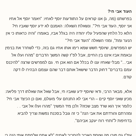
העוד אבי חי?
בפרשתנו (מה, ג) אנו קוראים על התוודעות יוסף לאחיו: "ויאמר יוסף אל אחיו
אני יוסף, העוד אבי חי?". ונשאלת השאלה: האמנם לא ידע יוסף שאביו חי?
הלוא כל הלחץ שהפעיל עליו יהודה היה בגלל אביו, באומרו "והיה כראותו כי אין
הנער ומת", ומהי השאלה "העוד אבי חי?"
יש המפרשים, שיוסף חשש שמא רימו אותו אחיו גם בזה, כדי לשחרר את בנימין
ובאמת אביו איננו בין החיים, אבל לפ"ז קשה המשך הדברים "מהרו ועלו אל
אבי..." מבלי שאחיו ענו לו בכלל אם הוא אכן חי. גם למפרשים שרצה "להיכנס
עמם בדברים" דחוק הדבר שישאל אותם דבר שהם עצמם הבהירו לו דקה
קודם.
אלא, מבאר הרבי, ודאי שיוסף ידע שאביו חי, אבל שאל את שאלתו דרך פליאה:
מכיון שאני יוסף קיים – הרי אבי לא התנחם עלי מעולם, ואם כן הכיצד אבי חי?
כלומר איך הוא שרד מצב שכזה? ולכן מיד המשיך "מהרו ועלו אל אבי . .
ומהרתם והורדתם את אבי הנה" כי זה גובל בסכנת נפשות וצריך להביא
בדחיפות ל"ותחי רוח יעקב אביהם".
עפ"ז גם מובן מה שיוסף האריך להסביר לאחים "לא אתם שלחתם אותי הנה כי