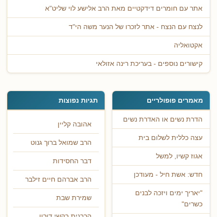
אתר עם חומרים דידקטיים מאת הרב אלישע לוי שליט"א
לנצח עם הנצח - אתר לזכרו של הנער משה הי"ד
אקטואליה
קישורים נוספים - בעריכת רינה אזולאי
מאמרים פופולריים
תגיות נפוצות
הדרת נשים או האדרת נשים
אהובה קליין
עצה כללית לשלום בית
הרב שמואל ברוך גנוט
אגוז קשיו, למשל
דבר החסידות
חדש: אשת חיל - מעודכן
הרב אברהם חיים זילבר
"יאריך ימים ויזכה לבנים
שמירת שבת
כשרים"
הרבנית בקשי דורון