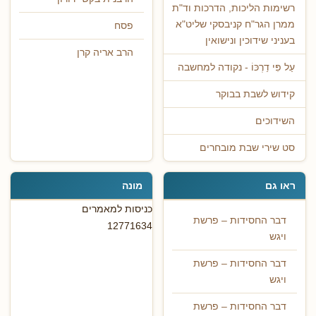
רשימות הליכות, הדרכות וד"ת
ממרן הגר"ח קניבסקי שליט"א
פסח
בעניני שידוכין ונישואין
הרב אריה קרן
עַל פִּי דַרְכּוֹ - נקודה למחשבה
קידוש לשבת בבוקר
השידוכים
סט שירי שבת מובחרים
ראו גם
מונה
כניסות למאמרים
דבר החסידות – פרשת
12771634
ויגש
דבר החסידות – פרשת
ויגש
דבר החסידות – פרשת