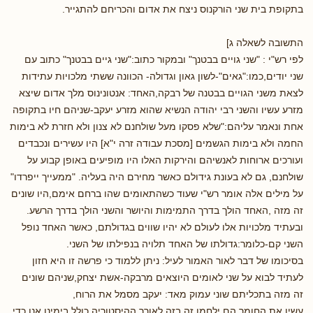
בתקופת בית שני הורקנוס ניצח את אדום והכריחם להתגייר.
התשובה לשאלה ג]
לפי רש"י : "שני גויים בבטנך" ובמקור כתוב:"שני גיים בבטנך" כתוב עם
שני יודים,כמו:"גאים"-לשון גאון וגדולה- הכוונה ששתי מלכויות עתידות
לצאת משני הגויים בבטנה של רבקה,האחד: אנטונינוס מלך אדום שיצא
מזרע עשיו והשני רבי יהודה הנשיא שהוא מזרע יעקב-שניהם חיו בתקופה
אחת ונאמר עליהם:"שלא פסקו מעל שולחנם לא צנון ולא חזרת לא בימות
החמה ולא בימות הגשמים [מסכת עבודה זרה י"א] היו עשירים ונכבדים
ועורכים ארוחות לאנשיהם והירקות האלו היו מופיעים באופן קבוע על
שולחנם, גם לא בעונת גידולם כאשר מחירם היה בעליה. "ממעייך ייפרדו"
על מילים אלה אומר רש"י שעוד כשהתאומים שהו ברחם אימם,היו שונים
זה מזה ,האחד הולך בדרך התמימות והיושר והשני הולך בדרך הרשע.
ובעתיד מלכויות אלו לעולם לא יהיו שווים בגדולתם, כאשר האחד נופל
השני קם-כלומר:גדולתו של האחד תלויה בנפילתו של השני.
בסיכומו של דבר לאור האמור לעיל: ניתן ללמוד כי פרשה זו היא חזון
לעתיד לבוא על שני לאומים היוצאים מרבקה-אשת יצחק,שניהם שונים
זה מזה בתכליתם שוני עמוק מאד: יעקב מסמל את הרוח,
עשיו את החומר,הם ילחמו זה בזה לאורך ההיסטוריה,כולל בימינו אנו,כדי