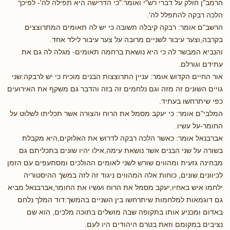
הרמב"ן חולק על דברי רש"י ואומר:"כי הדרישה היא תפילה לה'- לפיכך
הלכה רבקה להתפלל לה'.
הרשב"ם אומר: רבקה קיבלה תשובה כי יש לה תאומים המתרוצצים
בקרבה,וצער עיבור לשניים מרובה על צער עיבור לילד אחד.
והנביא המבשר לה כי היא נושאת ברחמה תאומים- מגלה לה גם את
עתידם וגורלם.
אור החיים הקדוש אומר: עניין התרוצצות הבנים מוכיח כי יש לרבקה:שני
גויים השונים זה מזה וגם נלחמים זה בזה והדבר גם משקף את האירועים
כפי שיתרחשו בעתיד.
המלבי"ם אומר: כי יעקב מסמל את הרוח והצורה אשר תכליתו לשלוט על
החומר-על עשיו.
אברבנאל אומר: כאשר הלכה רבקה לדרוש את האלוקים,היא מקבלת
בשורה על שני הבנים אשר נושאת עימה,אילו יהיו שונים בתכליתם גם
מבחינה גזעית ומהווים שורש לשני לאומים ההולכים ומסתעפים עם הזמן
לכיוונים שונים, כוחות אלה המהווים ניגוד זה לזה במשך ההיסטוריה
ילחמו איש באחיו,יעקב מסמל את הרוח ועשיו את החומר,אברבנאל מביא
גם דוגמאות למלחמות שיתרחשו בין השניים בהמשך:דוד המלך נלחם
באדום ומכניע אותו בתקופה שבה מושלים בתוכה מלכים, הוא שם
נציבים במקומם וזאת בטרם היהודים היו לעם.