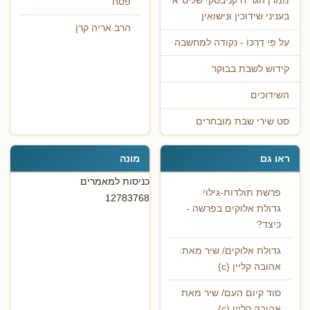
ממרן הגר"ח קניבסקי שליט"א
פסח
בעניני שידוכין ונישואין
הרב אריה קרן
עַל פִּי דַרְכּוֹ - נקודה למחשבה
קידוש לשבת בבוקר
השידוכים
סט שירי שבת מובחרים
ראו גם
מונה
כניסות למאמרים
פרשת תולדות-גילוי
12783768
גדולת אלוקים בפרשה -
כיצד?
גדולת אלוקים/ שיר מאת:
אהובה קליין (c)
סוד קיום העם/ שיר מאת
אהובה קליין (c)