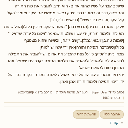
שיעקב יגבר על עשיו שהוא אדום- הוא חייב להגביר את כוח התורה
והתפילה,דבר זה רמוז בדברי יצחק כאשר ממשש את יעקב ואומר:"הקול
קול יעקב,והידיים ידי עשיו" [בראשית כ"ז,כ"ב]
על כך אמר רבי ברכיה[מדרש רבה]:"בשעה שיעקב מרכין בקולו[מחליש את
תפילתו ולימוד תורתו]ידי עשיו שולטות,שנאמר:"וילונו כל עדת ישראל.."
[שמות ט"ו,ב]"ויבוא עמלק.."[שם י"ז,ח'],ובשעה שהוא מצפצף
בקולו[כשמרבה תפילה ותורה]-אין ידי עשיו שולטות]
מכאן ניתן להסיק: כי על מנת להכניע את אדום יש להגביר את התפילה
לבורא עולם ולהגדיל ולהאדיר את תלמוד התורה בקרב עם ישראל, וזהו
מתכון בטוח לגאולת ישראל.
יהי רצון ובמהרה עם ישראל יצא מאפלה לאורה בזכות דבקותו בה' –על
ידי ריבוי תפילה ולימוד תורה אמן ואמן.
נכתב על ידי
Super User
קטגוריה:
פרשת תולדות
פורסם ב17 אוקטובר 2020
כניסות: 1962
אהובה קליין
פרשת תולדות
קודם