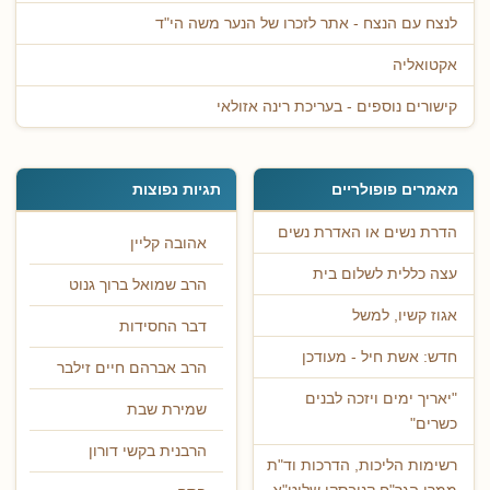
לנצח עם הנצח - אתר לזכרו של הנער משה הי"ד
אקטואליה
קישורים נוספים - בעריכת רינה אזולאי
מאמרים פופולריים
תגיות נפוצות
הדרת נשים או האדרת נשים
אהובה קליין
עצה כללית לשלום בית
הרב שמואל ברוך גנוט
אגוז קשיו, למשל
דבר החסידות
חדש: אשת חיל - מעודכן
הרב אברהם חיים זילבר
"יאריך ימים ויזכה לבנים
שמירת שבת
כשרים"
הרבנית בקשי דורון
רשימות הליכות, הדרכות וד"ת