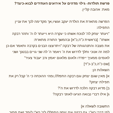
פרשת תולדות- גילוי מדהים על אירועים העתידים לבוא-כיצד?
מאת: אהובה קליין.
הפרשה מתארת את הולדת יעקב ועשיו,אך מקדימה לכך את עניין
התפילה:
"ויעתר יצחק לה' לנוכח אשתו כי עקרה היא וייעתר לו ה' ותהר רבקה
אשתו": [בראשית כ"ה,כ"א] ובהמשך התורה מתארת:
את מצבה והתנהגותה של רבקה:"ויתרוצצו הבנים בקרבה ותאמר אם-כן
למה זה אנוכי ותלך לדרוש את ה' ויאמר ה' לה שני גויים בבטנך ושני
לאומים ממעיך ייפרדו ולאום מלאום יאמץ ורב יעבוד צעיר"
[שם כ"ה,כ"ב-כ"ד]
השאלות הן:
א] מאין שגם יצחק וגם רבקה התפללו,ומהי ההוכחה כי ה' קבל רק את
תפילת יצחק?
ב] מדוע רבקה הלכה לדרוש את ה'?
ג] אילו דברי נבואה הגיעו לאוזני רבקה?
התשובה לשאלה א]
לפי דברי רש"י: גם רבקה וגם יצחק התפללו לה',רש"י לומד זאת מתוך