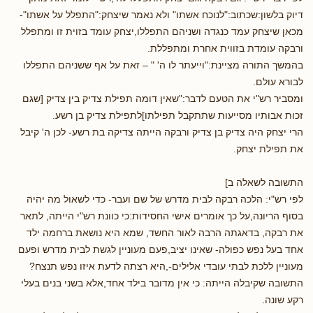
דיוק בלשון:שכתוב:"לנוכח אשתו" ולא נאמר שיצחק:"התפלל על אשתו"-
מכאן שיצחק עמד כנגדה ושניהם התפללו,יצחק עומד בזוית זו ומתפלל
ורבקה עומדת בזווית אחרת ומתפללת.
בהמשך התורה מציינת:"וייעתר לו ה' " – זאת על אף ששניהם התפללו
לבורא עולם.
ומסביר רש"י את הטעם לדבר:"שאין דומה תפילת צדיק בין צדיק [שגם
זכות אבותיו מסייעות שתתקבל תפילתו]לתפילת צדיק בן רשע.
הרי יצחק היה צדיק בן צדיק ורבקה הייתה צדיקה בת רשע- לכן ה' קיבל
את תפילת יצחק.
התשובה לשאלה ב]
לפי רש"י: הלכה רבקה לבית מדרש של שם ועבר- כדי לשאול מה יהיה
בסוף הריונה,על כך אומרים אישי החסידות:כי כוונת רש"י הייתה, לתאר
את רבקה, בדאגתה הרבה לאור החשד, שמא היא נושאת ברחמה ילד
אחד בעל נפש כפולה- שאינו יציב,פעם מעוניין לגשת לבית מדרש ופעם
מעוניין ללכת לבתי עובדי אלילים-,היא רצתה לדעת איזו נפש תנצח?
התשובה שקיבלה הייתה: כי אין מדובר בילד אחד,אלא בשני בנים בעלי
רקע שונה.