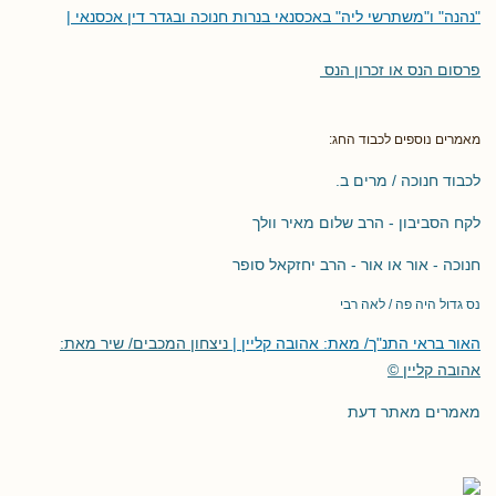
"נהנה" ו"משתרשי ליה" באכסנאי בנרות חנוכה ובגדר דין אכסנאי |
פרסום הנס או זכרון הנס
מאמרים נוספים לכבוד החג:
לכבוד חנוכה / מרים ב.
לקח הסביבון - הרב שלום מאיר וולך
חנוכה - אור או אור - הרב יחזקאל סופר
נס גדול היה פה / לאה רבי
האור בראי התנ"ך/ מאת: אהובה קליין |
ניצחון המכבים/ שיר מאת:
אהובה קליין ©
מאמרים מאתר דעת