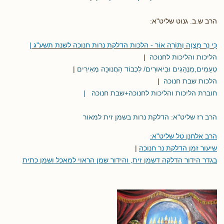
הרב ש.ב. גנוט שליט"א:
כִּי נֵר מִצְוָה וְתוֹרָה אוֹר - הלכות הדלקת נרות חנוכה לשנת תשע"ג |
הליכות והליכות לחנוכה
|
טְעָמִים,מִנְהָגִים וּבִיאוּרִים/ לִכְבוֹד הַחֲנוּכָּה מְאִירִים
|
הלכות שבת חנוכה
|
חוברת הליכות והליכות לחנוכה+שבת חנוכה
|
הרב רז שליט"א: הדלקת נרות בשמן זית למאור
הרב אלחנן טל שליט"א:
שיעור זמן הדלקת נר חנוכה
|
בגדר הידור הדלקה דשמן זית, והידור שמן הראוי למאכל ושמן כתית