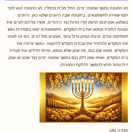
חג החנוכה נמשך שמונה ימים, החל מכ"ח בכסליו. חג החנוכה הוא לזכר
הנס שאירע לחשמונאים, בתקופה שבה היוונים שלטו כאן. היוונים
בשלטון אנטיוכוס הרשע גזרו גזרות נגד היהודים, אסרו עליהם לקיים את
מצוות התורה וטמאו את בית המקדש. החשמונאים יצאו במסירות נפש
למלחמה נגדם, וניצחו נצחון גדול וניסי, מעטים מול רבים. הם זכו לטהר
את המקדש ולהחזיר את עבודת הקודש לתיקונה. כאשר טיהרו את
המקדש, מצאו שם בנס, פח שמן שלא נטמא, ואיתו הדליקו את מנורת
בית המקדש, ואותו שמן דלק בנס במשך שמונה ימים (עד שהביאו שמן
זית טהור חדש להמשך הדלקת המנורה).
מנורה (AI).