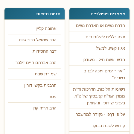
מאמרים פופולריים
תגיות נפוצות
הדרת נשים או האדרת נשים
אהובה קליין
עצה כללית לשלום בית
הרב שמואל ברוך גנוט
אגוז קשיו, למשל
דבר החסידות
חדש: אשת חיל - מעודכן
הרב אברהם חיים זילבר
"יאריך ימים ויזכה לבנים
שמירת שבת
כשרים"
הרבנית בקשי דורון
רשימות הליכות, הדרכות וד"ת
ממרן הגר"ח קניבסקי שליט"א
פסח
בעניני שידוכין ונישואין
הרב אריה קרן
עַל פִּי דַרְכּוֹ - נקודה למחשבה
קידוש לשבת בבוקר