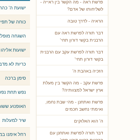
פרשת ראה - מה הקשר בין ראייה -
ישועת ה' כהרף
לשליחותו של אדם?
הראיה - לדרך טובה
כוחה של תפי
דבר תורה לפרשת ראה עם
השגחה מופל
הרבנית בקשי דורון תחי'
ישועות אליהו
דבר תורה לפרשת עקב עם הרבנית
בקשי דורון תחי'
כריות לא מדבר
הזכיה באהבת ה'
סימן ברכה
פרשת עקב - מה הקשר בין מעלת
ארץ ישראל למצוותיה?
נפש תחת נפש
פרשת ואתחנן - מהי שבת נחמו,
האופנוע ששו
ואימתי נחשב חכמים
שיר למעלות
ה' הוא האלוקים
דבר תורה לפרשת ואתחנן עם
רחל אימנו במב