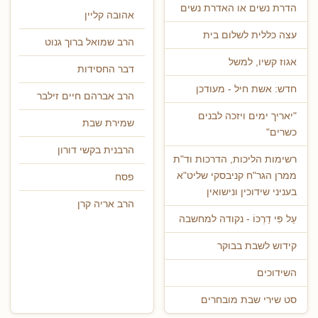
הדרת נשים או האדרת נשים
אהובה קליין
עצה כללית לשלום בית
הרב שמואל ברוך גנוט
אגוז קשיו, למשל
דבר החסידות
חדש: אשת חיל - מעודכן
הרב אברהם חיים זילבר
"יאריך ימים ויזכה לבנים
שמירת שבת
כשרים"
הרבנית בקשי דורון
רשימות הליכות, הדרכות וד"ת
ממרן הגר"ח קניבסקי שליט"א
פסח
בעניני שידוכין ונישואין
הרב אריה קרן
עַל פִּי דַרְכּוֹ - נקודה למחשבה
קידוש לשבת בבוקר
השידוכים
סט שירי שבת מובחרים