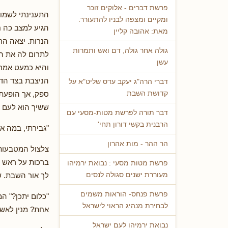
פרשת דברים - אלוקים זוכר
התענינתי לשמוע
ומקיים ומצפה לבניו להתעורר.
הגיע למצב כה ח
מאת: אהובה קליין
הנרות. יצאה הר
גולה אחר גולה, דם ואש ותמרות
לתרום לה את הפ
עשן
והיא כמעט אמרה
הניצבת בצד הדר
דברי הרה"ג יעקב עדס שליט"א על
קדושת השבת
ספק, אך הופעתו
ששיך הוא לעם י
דבר תורה לפרשת מטות-מסעי עם
הרבנית בקשי דורון תחי'
"גבירתי, במה אפ
הר ההר - מות אהרון
צלצול המטבעות
ברכות על ראש ה
פרשת מטות מסעי : נבואת ירמיהו
מעוררת ישנים סגולה לנסים
לך אור השבת. ש
פרשת פנחס- הוראות משמים
"כלום יתכן?" ה
לבחירת מנהיג הראוי לישראל
אחת? מנין לאשת
נבואת ירמיהו לעם ישראל