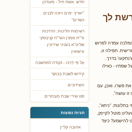
חדש: אשת חיל - מעודכן
"יאריך ימים ויזכה לבנים
רשת לך
כשרים"
רשימות הליכות, הדרכות
וד"ת ממרן הגר"ח קניבסקי
המלכה עמדה לפרוש
שליט"א בעניני שידוכין
ישית. תפילה זו,
ונישואין
נתקעו' בדרך.
עַל פִּי דַרְכּוֹ - נקודה למחשבה
ל שפתיו - כאילו
קידוש לשבת בבוקר
השידוכים
את פשרו. ואכן, עם
זו עושה".
סט שירי שבת מובחרים
תלונות. "ניחא",
תגיות נפוצות
ינו מוטל לקיימן,
נו להישמע? כיצד
אהובה קליין