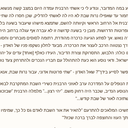
 במה המדובר, ונודע לי כי אשתי הרבנית עמדה היום במצב קשה מנשוא.
מור עד שאפילו נרות שבת לא היו לה לאשתי להדליק, שכן חסרו לה שתי 
בנית אל הרחוב הראשי וקיוותה להשם, שתמצא מישהו שיעבור בשעה בלתי-
רוטות הדרושות. מובן כי בשעה קדושה זו לא עברה אף עגלה ברחוב היהוד
 נואש. אך לפתע הגיעה כרכרה מהודרת, רתומה לסוסים מובחרים וחסונ
ך נצטווה הרכב לעצור את הכרכרה. מבעד לחלון נשקפו פניו של האדון - פנ
 כולה: הלבוש, התסרוקת וצורת הדיבור, העידו כאלף [ואחד] עדים על יה
שראל. ודאי נוסע הוא כעת להתהולל עם חבריו הנכרים ולהתרחק צעד נוסף
שר לסייע בידך"? שאל האדון - "שתי פרוטות אדוני, עבור נרות שבת, אנא..
 הנופלים על המדרכה ערב לאוזני הרבנית כשירי השבת המתקרבת לבוא.
נוסע הנדיב, שכבר היה רחוק משם. "יהי רצון..." מלמלה הרבנית "שבזכות
תזכה לאור של שבת קודש..."
משיכו המלאכים להתרעם "להאיר את אור השבת לאדם גס כל כך, שמימיו 
ך העוז והחוצפה לברך ברכה שכזו?"