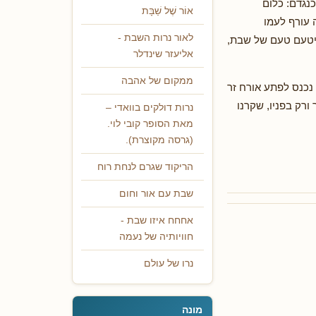
כנגדם: כלום
אוֹר שֶׁל שַׁבָּת
 עורף לעמו
לאור נרות השבת -
 יטעם טעם של שבת,
אליעזר שינדלר
ממקום של אהבה
 נכנס לפתע אורח זר
ורק בפניו, שקרנו
נרות דולקים בוואדי –
מאת הסופר קובי לוי.
(גרסה מקוצרת).
הריקוד שגרם לנחת רוח
שבת עם אור וחום
אחחח איזו שבת -
חוויותיה של נעמה
נרו של עולם
מונה