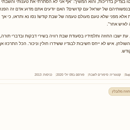
טו בצדיק בדריכות, והוא המשיך: "אף אני לא הסתרתי את טענותי והשבתי 
נפשותיהם של ישראל עם קדושים? האם יודעים אתם מדוע אדם זה הפנה
את אלא מפני שלא טעם מעולם טעמה של שבת קודש! נסו נא ותראו, כי אך
ה לאיש אחר".
 עת ישבו החוזה ותלמידיו בסעודת שבת רוויה בשירי דבקות ובדברי תורה,
ולחן. איש לא ייחס חשיבות לבגדיו ששידרו חולין וניכור. הכל התרכזו אך 
ודש.
Sup
קטגוריה:
סיפורים לשבת
פורסם ב09 יולי 2020
כניסות: 2013
וזה מלובלין