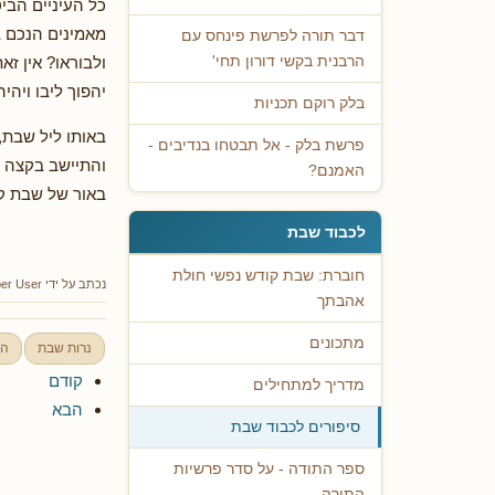
כל העיניים הבי
מאמינים הנכם ב
דבר תורה לפרשת פינחס עם
הרבנית בקשי דורון תחי'
ולבוראו? אין ז
יהפוך ליבו ויהי
בלק רוקם תכניות
באותו ליל שבת,
פרשת בלק - אל תבטחו בנדיבים -
והתיישב בקצה הש
האמנם?
באור של שבת ק
לכבוד שבת
חוברת: שבת קודש נפשי חולת
נכתב על ידי
er User
אהבתך
מתכונים
נרות שבת
הח
קודם
מדריך למתחילים
הבא
סיפורים לכבוד שבת
ספר התודה - על סדר פרשיות
התורה