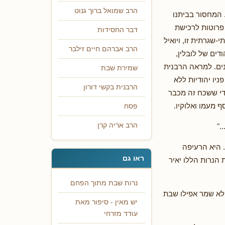
הרב שמואל ברוך גנוט
 המחסור בביתנו
פרוטות לרכישת
דבר החסידות
שגרתית זו, ויואיל
הרב אברהם חיים זילבר
ים של לובלין,
ים. למראה הרבנית
שמירת שבת
יו יהודיות ללא
הרבנית בקשי דורון
ודי ששכח זה מכבר
 מעמו ואלוקיו.
פסח
הרב אריה קרן
."
 היא הרעיפה
ראו גם
 הנרות הללו יאיר
נרות שבת מתוך הפחם
לא שמר אפילו שבת
יש מאין - סיפור מאת
עודד מזרחי