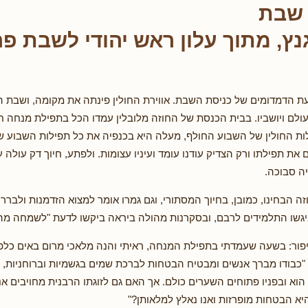
 שבת
נץ, מתוך עלון ראש יהודי לשבת פ
 הדמדומים של כניסת השבת. אווירת החולין פינתה את מקומה, ושבת 
ולם ויושביו. בבית הכנסת של החוזה מלובלין עמדו הכל בתפילת מנחה חר
ת החולין של השבוע החולף, מעלה היא בכנפיה את כל תפילות השבוע ש'
 את תפילתו ורק הצדיק עודנו עומד ועיניו עצומות. ולפתע, חיוך דק עולה ע
ה סבוכה.
ה הבחינו, כמובן, בחיוך המסתורי, וגם גמרו אומר למצוא הזדמנות ולברר 
יגשו התלמידים לרבם, ובסקרנות מהולה ביראה ביקשו לדעת "לשמחה מה 
ור: בשעה שעמדתי בתפילת המנחה, ראיתי והנה מלאכי מרום באים כלפי ב
"כבודו מברך אנשים ומבטיח הבטחות לברכת שמים בגשמיות וברוחניות, ועל
 הוא ובפניו פתוחים השערים כולם. אך האם גם לזוגתו הרבנית מחויבים א
היא הבטחות מופרזות ואנו נאלץ למלאותן?"