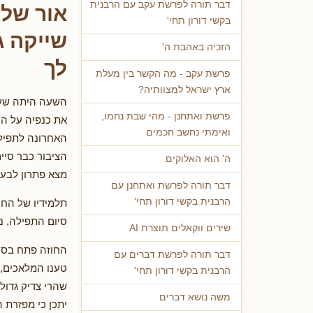
דבר תורה לפרשת עקב עם הרבנית
אור של
בקשי דורון תחי'
שייקה ג
הזכיה באהבת ה'
לך
פרשת עקב - מה הקשר בין מעלת
ארץ ישראל למצוותיה?
השעה היתה שעת
פרשת ואתחנן - מהי שבת נחמו,
את כנפיה על הע
ואימתי נחשב חכמים
האחרונה לתפילו
הציבור כבר סיים
ה' הוא האלוקים
מצא פתרון לבעי
דבר תורה לפרשת ואתחנן עם
הרבנית בקשי דורון תחי'
תלמידיו של החוז
סיום התפילה, נ
שירים ווקאלים תוצרת AI
החוזה פתח בסיפ
דבר תורה לפרשת דברים עם
טענו המלאכים, 
הרבנית בקשי דורון תחי'
שהרי צדיק גדול
משה נושא דברים
יתכן כי מפזרת 