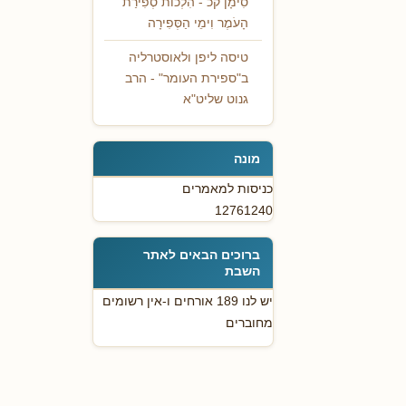
סִימָן קכ - הִלְכוֹת סְפִירַת
הָעֹמֶר וִימֵי הַסְּפִירָה
טיסה ליפן ולאוסטרליה
ב"ספירת העומר" - הרב
גנוט שליט"א
מונה
כניסות למאמרים
12761240
ברוכים הבאים לאתר
השבת
יש לנו 189 אורחים ו-אין רשומים
מחוברים