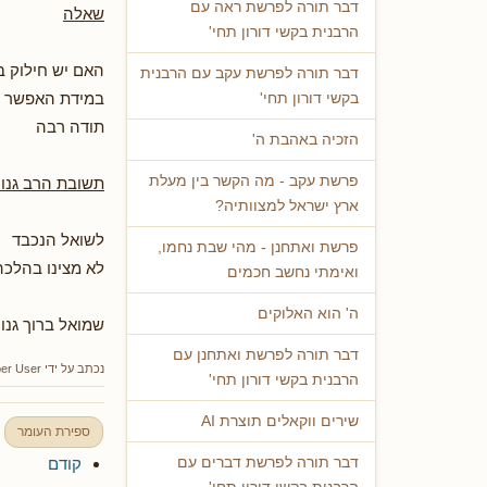
דבר תורה לפרשת ראה עם
שאלה
הרבנית בקשי דורון תחי'
האם יש חילוק ב
דבר תורה לפרשת עקב עם הרבנית
במידת האפשר .
בקשי דורון תחי'
תודה רבה
הזכיה באהבת ה'
פרשת עקב - מה הקשר בין מעלת
תשובת הרב גנו
ארץ ישראל למצוותיה?
לשואל הנכבד
פרשת ואתחנן - מהי שבת נחמו,
לא מצינו בהלכה
ואימתי נחשב חכמים
ה' הוא האלוקים
שמואל ברוך גנו
דבר תורה לפרשת ואתחנן עם
נכתב על ידי
er User
הרבנית בקשי דורון תחי'
שירים ווקאלים תוצרת AI
ספירת העומר
קודם
דבר תורה לפרשת דברים עם