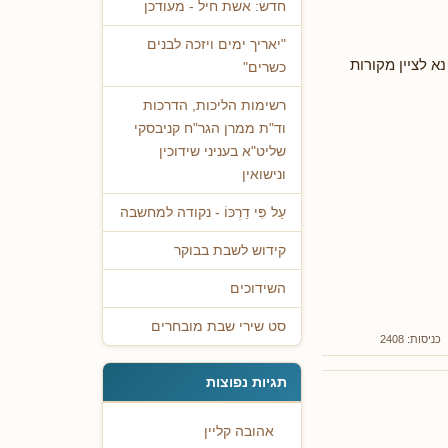
חדש: אשת חיל - מעודכן
"יאריך ימים ויזכה לבנים
א לציין מקורות
כשרים"
רשימות הליכות, הדרכות
וד"ת ממרן הגר"ח קניבסקי
שליט"א בעניני שידוכין
ונישואין
עַל פִּי דַרְכּוֹ - נקודה למחשבה
קידוש לשבת בבוקר
השידוכים
סט שירי שבת מובחרים
כניסות: 2408
תגיות נפוצות
אהובה קליין