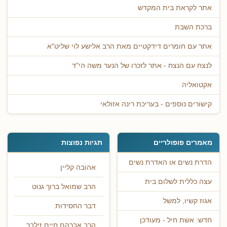
אתר לקראת בית המקדש
ברכת השבת
אתר עם חומרים דידקטיים מאת הרב אלישע לוי שליט"א
לנצח עם הנצח - אתר לזכרו של הנער משה הי"ד
אקטואליה
קישורים נוספים - בעריכת רינה אזולאי
מאמרים פופולריים
תגיות נפוצות
הדרת נשים או האדרת נשים
אהובה קליין
עצה כללית לשלום בית
הרב שמואל ברוך גנוט
אגוז קשיו, למשל
דבר החסידות
חדש: אשת חיל - מעודכן
הרב אברהם חיים זילבר