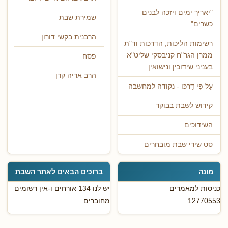
"יאריך ימים ויזכה לבנים
שמירת שבת
כשרים"
הרבנית בקשי דורון
רשימות הליכות, הדרכות וד"ת
ממרן הגר"ח קניבסקי שליט"א
פסח
בעניני שידוכין ונישואין
הרב אריה קרן
עַל פִּי דַרְכּוֹ - נקודה למחשבה
קידוש לשבת בבוקר
השידוכים
סט שירי שבת מובחרים
מונה
ברוכים הבאים לאתר השבת
כניסות למאמרים
יש לנו 134 אורחים ו-אין רשומים
12770553
מחוברים