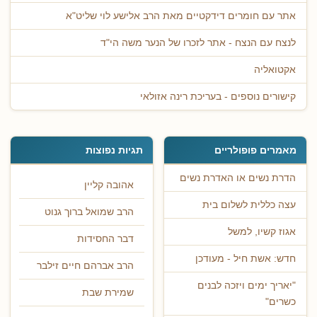
אתר עם חומרים דידקטיים מאת הרב אלישע לוי שליט"א
לנצח עם הנצח - אתר לזכרו של הנער משה הי"ד
אקטואליה
קישורים נוספים - בעריכת רינה אזולאי
מאמרים פופולריים
תגיות נפוצות
הדרת נשים או האדרת נשים
אהובה קליין
עצה כללית לשלום בית
הרב שמואל ברוך גנוט
אגוז קשיו, למשל
דבר החסידות
חדש: אשת חיל - מעודכן
הרב אברהם חיים זילבר
"יאריך ימים ויזכה לבנים
שמירת שבת
כשרים"