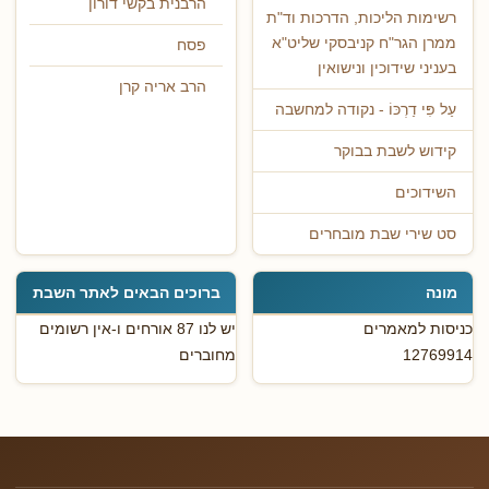
הרבנית בקשי דורון
רשימות הליכות, הדרכות וד"ת
ממרן הגר"ח קניבסקי שליט"א
פסח
בעניני שידוכין ונישואין
הרב אריה קרן
עַל פִּי דַרְכּוֹ - נקודה למחשבה
קידוש לשבת בבוקר
השידוכים
סט שירי שבת מובחרים
מונה
ברוכים הבאים לאתר השבת
כניסות למאמרים
יש לנו 87 אורחים ו-אין רשומים
12769914
מחוברים