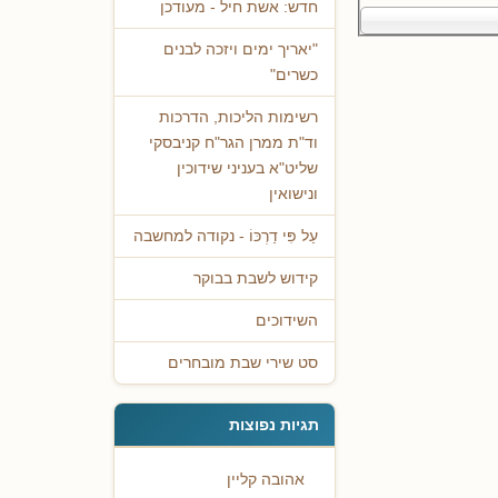
חדש: אשת חיל - מעודכן
"יאריך ימים ויזכה לבנים
כשרים"
רשימות הליכות, הדרכות
וד"ת ממרן הגר"ח קניבסקי
שליט"א בעניני שידוכין
ונישואין
עַל פִּי דַרְכּוֹ - נקודה למחשבה
קידוש לשבת בבוקר
השידוכים
סט שירי שבת מובחרים
תגיות נפוצות
אהובה קליין