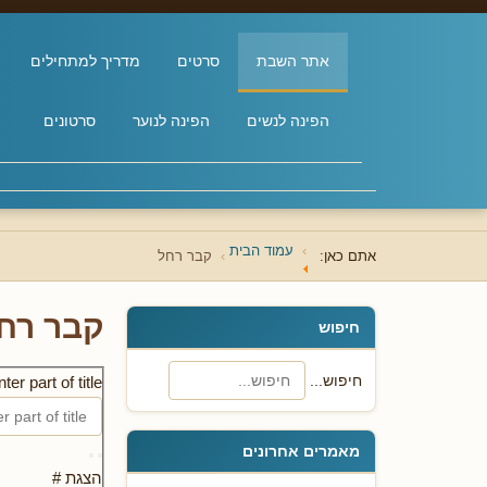
אתר השבת
סרטים
מדריך למתחילים
הפינה לנשים
הפינה לנוער
סרטונים
עמוד הבית
אתם כאן:
קבר רחל
קבר רח
חיפוש
חיפוש...
ter part of title
מאמרים אחרונים
הצגת #