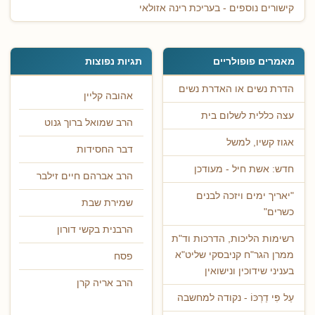
קישורים נוספים - בעריכת רינה אזולאי
מאמרים פופולריים
תגיות נפוצות
הדרת נשים או האדרת נשים
אהובה קליין
עצה כללית לשלום בית
הרב שמואל ברוך גנוט
אגוז קשיו, למשל
דבר החסידות
חדש: אשת חיל - מעודכן
הרב אברהם חיים זילבר
"יאריך ימים ויזכה לבנים
שמירת שבת
כשרים"
הרבנית בקשי דורון
רשימות הליכות, הדרכות וד"ת
ממרן הגר"ח קניבסקי שליט"א
פסח
בעניני שידוכין ונישואין
הרב אריה קרן
עַל פִּי דַרְכּוֹ - נקודה למחשבה