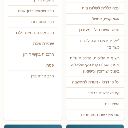
אהובה קליין
עצה כללית לשלום בית
הרב שמואל ברוך גנוט
אגוז קשיו, למשל
דבר החסידות
חדש: אשת חיל - מעודכן
הרב אברהם חיים זילבר
"יאריך ימים ויזכה לבנים
שמירת שבת
כשרים"
הרבנית בקשי דורון
רשימות הליכות, הדרכות וד"ת
ממרן הגר"ח קניבסקי שליט"א
פסח
בעניני שידוכין ונישואין
הרב אריה קרן
עַל פִּי דַרְכּוֹ - נקודה למחשבה
קידוש לשבת בבוקר
השידוכים
סט שירי שבת מובחרים