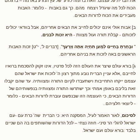
את הברית על עצמם. וזאת בדומה לזרע של עץ הנזרע באדמה – בו גלום
הכוח לכל מה שיגדל ויצמח מהם. כך גם באבות - כלומר: האבות
מעבירים את הכוח לדורות הבאים.
ב] אבות אולי אינם יכולים לחייב את הבאים אחריהם, אבל בוודאי יכולים
לזכותם - קבלת תורה ועול מצוות -
היא זכות לבנים.
"
וּבָחַרְתָּ בַּחַיִּים לְמַעַן תִּחְיֶה אַתָּה וְזַרְעֶךָ
". [דברים ל', י"ט] זכות האבות
הראשונים באה לזכות את בניהם אחריהם.
ג] בורא עולם שיצר את העולם הזה לכל פרטיו, אינו זקוק להסכמת ברואיו
לחייבם ,אלא עניין הברית נובע מתוך רצון ה' לזכות את ישראל שהם
עצמם ייקחו התחייבות וישתעבדו לקיום התורה ומצוותיה. עד שהם יקבלו
זאת בליבם באופן אמתי וכך ישתרשו התורה ומצוותיה בנפשותיהם של
הדורות הבאים, כי העוצמה הזו שבנפשם עוברת לדורות הבאים - כלומר
- ליוצאי חלציהם..
לסיכום
, לאור האמור לעיל, המסקנה היא: כי הברית שה' כרת עם -עם
ישראל לרגלי הר סיני- חוזה נצחי – לכל הדורות שהשותפים בה הם שניים
בלבד :בורא עולם ועם ישראל.