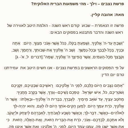
פרשת
נצבים
–
וילך
- מהי משמעות הברית האלוקית?
מאת: אהובה קליין.
פרשה זו הנאמרת – שבוע קודם ראש השנה - הולמת היטב לאווירה של
ראש השנה והדבר מתבטא בפסוקים הבאים:
"וְשַׁבְתָּ עַד-ה' אֱלֹקיךָ, וְשָׁמַעְתָּ בְקֹלוֹ, כְּכֹל אֲשֶׁר-אָנֹכִי מְצַוְּךָ, הַיּוֹם: אַתָּה
וּבָנֶיךָ, בְּכָל-לְבָבְךָ וּבְכָל-נַפְשֶׁךָ. וְשָׁב ה' אֱלֹקיךָ אֶת-שְׁבוּתְךָ, וְרִחֲמֶךָ; וְשָׁב,
וְקִבֶּצְךָ מִכָּל-הָעַמִּים, אֲשֶׁר הֱפִיצְךָ ה' אֱלֹקיךָ, שָׁמָּה".[דברים ל, א'- ג]
על פי הפסוקים הראשונים בפרשת נצבים - אנו חשים היטב את עמידתנו
טרם יום הדין:
"אַתֶּם נִצָּבִים הַיּוֹם כֻּלְּכֶם, לִפְנֵי ה' אֱלֹקיכֶם: רָאשֵׁיכֶם שִׁבְטֵיכֶם, זִקְנֵיכֶם
וְשֹׁטְרֵיכֶם, כֹּל, אִישׁ יִשְׂרָאֵל. טַפְּכֶם נְשֵׁיכֶם--וְגֵרְךָ, אֲשֶׁר בְּקֶרֶב מַחֲנֶיךָ:
מֵחֹטֵב עֵצֶיךָ, עַד שֹׁאֵב מֵימֶיךָ. לְעָבְרְךָ, בִּבְרִית ה' אֱלֹקיךָ--וּבְאָלָתוֹ: אֲשֶׁר ה'
אֱלֹקיךָ, כֹּרֵת עִמְּךָ הַיּוֹם. לְמַעַן הָקִים-אֹתְךָ הַיּוֹם לוֹ לְעָם, וְהוּא יִהְיֶה-לְּךָ
לֵאלֹהִים--כַּאֲשֶׁר, דִּבֶּר-לָךְ; וְכַאֲשֶׁר נִשְׁבַּע לַאֲבֹתֶיךָ, לְאַבְרָהָם לְיִצְחָק וּלְיַעֲקֹב.
וְלֹא אִתְּכֶם, לְבַדְּכֶם--אָנֹכִי, כֹּרֵת אֶת-הַבְּרִית הַזֹּאת, וְאֶת-הָאָלָה, הַזֹּאת. כִּי
אֶת-אֲשֶׁר יֶשְׁנוֹ פֹּה, עִמָּנוּ עֹמֵד הַיּוֹם, לִפְנֵי, ה' אֱלֹקינוּ; וְאֵת אֲשֶׁר אֵינֶנּוּ פֹּה,