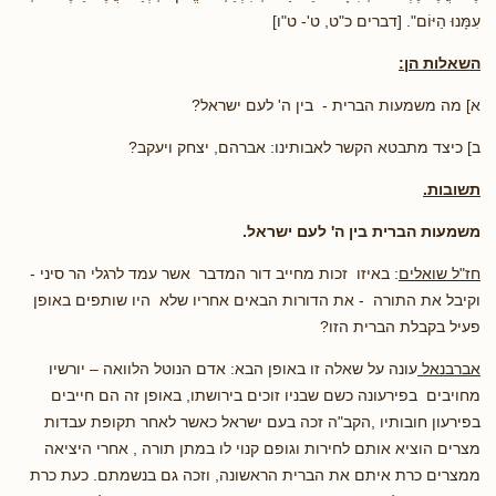
עִמָּנוּ הַיּוֹם". [דברים כ"ט, ט'- ט"ו]
השאלות הן:
א] מה משמעות הברית - בין ה' לעם ישראל?
ב] כיצד מתבטא הקשר לאבותינו: אברהם, יצחק ויעקב?
תשובות.
משמעות הברית בין ה' לעם ישראל.
חז"ל שואלים
: באיזו זכות מחייב דור המדבר אשר עמד לרגלי הר סיני -
וקיבל את התורה - את הדורות הבאים אחריו שלא היו שותפים באופן
פעיל בקבלת הברית הזו?
אברבנאל
עונה על שאלה זו באופן הבא: אדם הנוטל הלוואה – יורשיו
מחויבים בפירעונה כשם שבניו זוכים בירושתו, באופן זה הם חייבים
בפירעון חובותיו ,הקב"ה זכה בעם ישראל כאשר לאחר תקופת עבדות
מצרים הוציא אותם לחירות וגופם קנוי לו במתן תורה , אחרי היציאה
ממצרים כרת איתם את הברית הראשונה, וזכה גם בנשמתם. כעת כרת