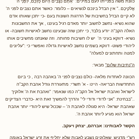
כוונת משה בפנייתו לעם במילים: "אַתֶּם נִצָּבִים הַיּוֹם כֻּלְּכֶם, לִפְנֵי ה'
אֱלֹקיכֶם.." אין הבדל בינכם לנשיאים – כלומר: כאשר אתם נצבים לפני ה'
לא קיים הבדל בחשיבות של הדרגות השונות בעם -כי יתכן שאותו אדם
שהוא נשיא- נחשב לחשוב יותר מאדם רגיל בעיננו , אך את החשבונות
האלה הקב"ה יודע בלבד, כי יתכן שזה שבעיננו נחשב לאישיות חשובה- או
נשיא- דווקא בעיני ה' יש לו חשיבות פחותה. וזה שאנחנו מחשיבים אותו
ליהודי פשוט- דווקא בשמים נחשב לאישיות גדולה ואפשרי כי :"עליונים
למטה ותחתונים למעלה"
ה"נתיבות שלום"
מבאר:
הכוונה לאחדות מלאה- כולם נצבים לפני ה' באהבה רבה , כי ביום
התחדשות הבריאה- היינו - א' תשרי: מתעוררת גודל אהבת הקב"ה
לישראל ואהבת ישראל אל הקב"ה כמו שנאמר: "ואהבת את ה' אלוקיך
.."בבחינת: "אני לדודי ודודי לי" והדרך להמשיך זאת היא -כדברי הצדיקים
שאהבת ישראל- היא סגולה לאהבת ה' – שככול שיש ליהודי יותר אהבת
ישראל הוא מגיע ליותר אהבת ה'.
הקשר לאבותינו: אברהם, יצחק ויעקב.
רש"י מדגיש:
שאלוקים נשבע לאבות שלא יחליף את זרע ישראל באומה