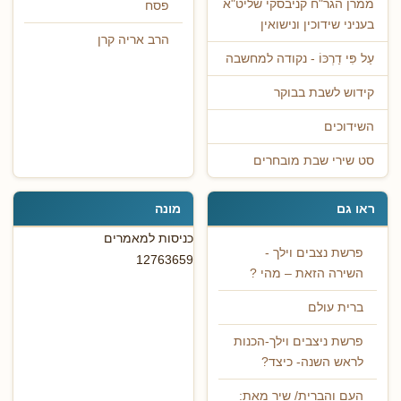
ממרן הגר"ח קניבסקי שליט"א
פסח
בעניני שידוכין ונישואין
הרב אריה קרן
עַל פִּי דַרְכּוֹ - נקודה למחשבה
קידוש לשבת בבוקר
השידוכים
סט שירי שבת מובחרים
ראו גם
מונה
כניסות למאמרים
פרשת נצבים וילך -
12763659
השירה הזאת – מהי ?
ברית עולם
פרשת ניצבים וילך-הכנות
לראש השנה- כיצד?
העם והברית/ שיר מאת: