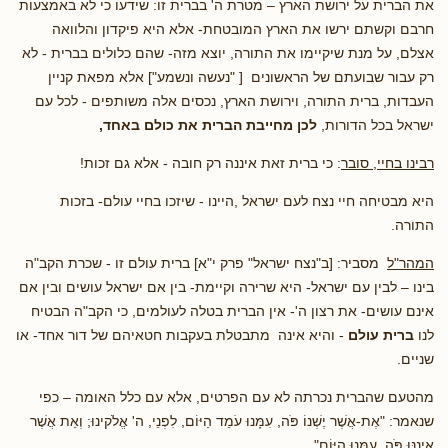
את הברית על ירושת הארץ – מטרת ה' בברית זו: שידעו כי לא באמצעות
חרבם וקשתם ירשו את הארץ המובטחת- אלא היא פיקדון והלוואה
אצלם, על מנת שיקיימו את התורה, יוצא מזה- שהם כלולים בברית - לא
רק עבור שבועתם של הראשונים [ "נעשה ונשמע"] אלא מפאת קניין
העבדות, ברית התורה, וירושת הארץ, נכסים אלה משותפים - לכל עם
ישראל בכל הדורות,
לכן מחייבת הברית את כולם באחד,
רבינו בחיי, סובר
: כי ברית זאת איננה רק חובה - אלא גם זכות!
היא מבטיחה חיי נצח לעם ישראל ,היינו - שיזכו בחיי עולם- בזכות
התורה.
המהר"ל
מסביר: [ב"נצח ישראל" פרק י"א] ברית עולם זו - שכרת הקב"ה
בינו – לבין עם ישראל- היא שרירה וקיימת- בין אם ישראל עושים ובין אם
אינם עושים- את רצון ה'- אין הברית בטלה לעולמים, כי הקב"ה הבטיח
לנו
ברית עולם
- והיא אינה מתבטלת בעקבות חטאיהם של דור אחד- או
שניים.
מהטעם שהברית נכרתה לא עם הפרטים, אלא עם כלל האומה – כפי
שנאמר: "אֶת-אֲשֶׁר יֶשְׁנוֹ פֹּה, עִמָּנוּ עֹמֵד הַיּוֹם, לִפְנֵי, ה' אֱלֹקינוּ; וְאֵת אֲשֶׁר
אֵינֶנּוּ פֹּה, עִמָּנוּ הַיּוֹם".