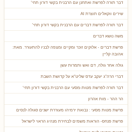
דבר תורה לפרשת ואתחנן עם הרבנית בקשי דורון תחי'
שירים ווקאלים תוצרת AI
דבר תורה לפרשת דברים עם הרבנית בקשי דורון תחי'
משה נושא דברים
פרשת דברים - אלוקים זוכר ומקיים ומצפה לבניו להתעורר. מאת:
אהובה קליין
גולה אחר גולה, דם ואש ותמרות עשן
דברי הרה"ג יעקב עדס שליט"א על קדושת השבת
דבר תורה לפרשת מטות-מסעי עם הרבנית בקשי דורון תחי'
הר ההר - מות אהרון
פרשת מטות מסעי : נבואת ירמיהו מעוררת ישנים סגולה לנסים
פרשת פנחס- הוראות משמים לבחירת מנהיג הראוי לישראל