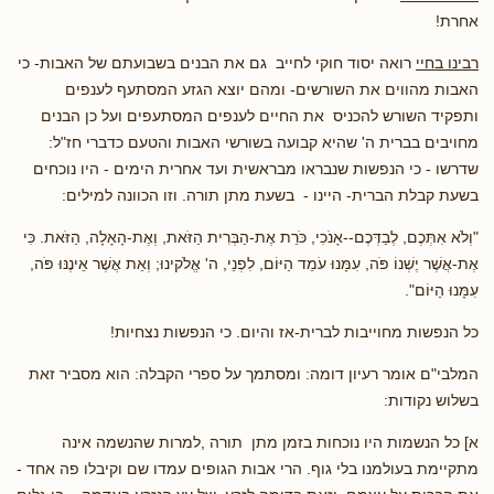
אחרת!
רבינו בחיי
רואה יסוד חוקי לחייב גם את הבנים בשבועתם של האבות- כי
האבות מהווים את השורשים- ומהם יוצא הגזע המסתעף לענפים
ותפקיד השורש להכניס את החיים לענפים המסתעפים ועל כן הבנים
מחויבים בברית ה' שהיא קבועה בשורשי האבות והטעם כדברי חז"ל:
שדרשו - כי הנפשות שנבראו מבראשית ועד אחרית הימים - היו נוכחים
בשעת קבלת הברית- היינו - בשעת מתן תורה. וזו הכוונה למילים:
"וְלֹא אִתְּכֶם, לְבַדְּכֶם--אָנֹכִי, כֹּרֵת אֶת-הַבְּרִית הַזֹּאת, וְאֶת-הָאָלָה, הַזֹּאת. כִּי
אֶת-אֲשֶׁר יֶשְׁנוֹ פֹּה, עִמָּנוּ עֹמֵד הַיּוֹם, לִפְנֵי, ה' אֱלֹקינוּ; וְאֵת אֲשֶׁר אֵינֶנּוּ פֹּה,
עִמָּנוּ הַיּוֹם".
כל הנפשות מחוייבות לברית-אז והיום. כי הנפשות נצחיות!
המלבי"ם אומר רעיון דומה: ומסתמך על ספרי הקבלה: הוא מסביר זאת
בשלוש נקודות:
א] כל הנשמות היו נוכחות בזמן מתן תורה ,למרות שהנשמה אינה
מתקיימת בעולמנו בלי גוף. הרי אבות הגופים עמדו שם וקיבלו פה אחד -