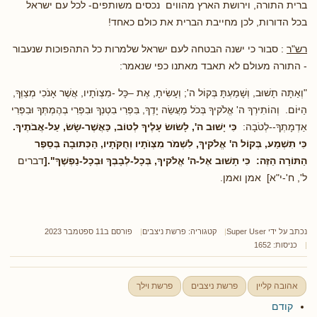
ברית התורה, וירושת הארץ מהווים נכסים משותפים- לכל עם ישראל
בכל הדורות, לכן מחייבת הברית את כולם כאחד!
רש"ר
: סבור כי ישנה הבטחה לעם ישראל שלמרות כל התהפוכות שנעבור
- התורה מעולם לא תאבד מאתנו כפי שנאמר:
"וְאַתָּה תָשׁוּב, וְשָׁמַעְתָּ בְּקוֹל ה'; וְעָשִׂיתָ, אֶת –כָּל -מִצְוֺתָיו, אֲשֶׁר אָנֹכִי מְצַוְּךָ,
הַיּוֹם. וְהוֹתִירְךָ ה' אֱלֹקיךָ בְּכֹל מַעֲשֵׂה יָדֶךָ, בִּפְרִי בִטְנְךָ וּבִפְרִי בְהֶמְתְּךָ וּבִפְרִי
אַדְמָתְךָ--לְטֹבָה:
כִּי יָשׁוּב ה', לָשׂוּשׂ עָלֶיךָ לְטוֹב, כַּאֲשֶׁר-שָׂשׂ, עַל-אֲבֹתֶיךָ.
כִּי תִשְׁמַע, בְּקוֹל ה' אֱלֹקיךָ, לִשְׁמֹר מִצְוֺתָיו וְחֻקֹּתָיו, הַכְּתוּבָה בְּסֵפֶר
הַתּוֹרָה הַזֶּה: כִּי תָשׁוּב אֶל-ה' אֱלֹקיךָ, בְּכָל-לְבָבְךָ וּבְכָל-נַפְשֶׁךָ".
[
דברים
ל', ח'-י"א] אמן ואמן.
נכתב על ידי
Super User
קטגוריה:
פרשת ניצבים
פורסם ב11 ספטמבר 2023
כניסות: 1652
אהובה קליין
פרשת ניצבים
פרשת וילך
קודם