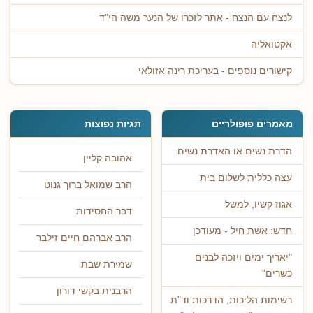
לנצח עם הנצח - אתר לזכרו של הנער משה הי"ד
אקטואליה
קישורים נוספים - בעריכת רינה אזולאי
מאמרים פופולריים
תגיות נפוצות
הדרת נשים או האדרת נשים
אהובה קליין
עצה כללית לשלום בית
הרב שמואל ברוך גנוט
אגוז קשיו, למשל
דבר החסידות
חדש: אשת חיל - מעודכן
הרב אברהם חיים זילבר
"יאריך ימים ויזכה לבנים
שמירת שבת
כשרים"
הרבנית בקשי דורון
רשימות הליכות, הדרכות וד"ת