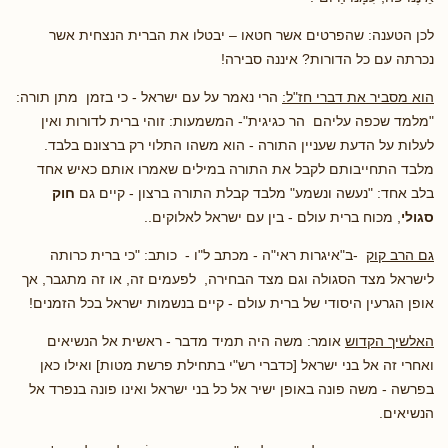
לכן הטענה: שהפרטים אשר חטאו – יבטלו את הברית הנצחית אשר
נכרתה עם כל הדורות? איננה סבירה!
הוא מסביר את דברי חז"ל:
הרי נאמר על עם ישראל - כי בזמן מתן תורה:
"מלמד שכפה עליהם הר כגיגית"- המשמעות: זוהי ברית לדורות ואין
לעלות על הדעת שעניין התורה - הוא משהו התלוי רק ברצונם בלבד.
מלבד התחייבותם לקבל את התורה במילים שאמרו אותם כאיש אחד
בלב אחד: "נעשה ונשמע" מלבד קבלת התורה ברצון - קיים גם
חוק
סגולי
, מכוח ברית עולם - בין עם ישראל לאלוקים..
גם הרב קוק
-ב"איגרות ראי"ה - מכתב ל"ו - כותב: "כי ברית כרותה
לישראל מצד הסגולה וגם מצד הבחירה, לפעמים זה, או זה מתגבר, אך
אופן הגרעין היסודי של ברית עולם - קיים בנשמות ישראל בכל הזמנים!
האלשיך הקדוש
אומר: משה היה תמיד מדבר - ראשית אל הנשיאים
ואחרי זה אל בני ישראל [כדברי רש"י בתחילת פרשת מטות] ואילו כאן
בפרשה - משה פונה באופן ישיר אל כל בני ישראל ואינו פונה בנפרד אל
הנשיאים.