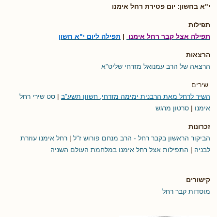
י"א בחשון: יום פטירת רחל אימנו
תפילות
תפילה אצל קבר רחל אימנו
|
תפילה ליום י"א חשון
הרצאות
הרצאה של הרב עמנואל מזרחי שליט"א
שירים
השיר לרחל מאת הרבנית ימימה מזרחי, חשוון תשע”ב
|
סט שירי רחל
אימנו
|
סרטון מרגש
זכרונות
הביקור הראשון בקבר רחל - הרב מנחם פורוש ז"ל
|
רחל אימנו עוזרת
לבניה
|
התפילות אצל רחל אימנו במלחמת העולם השניה
קישורים
מוסדות קבר רחל