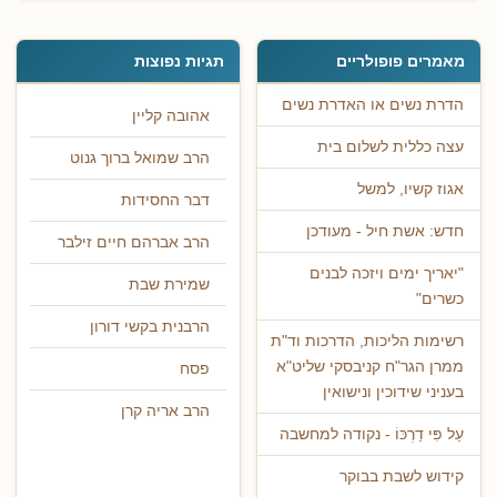
מאמרים פופולריים
תגיות נפוצות
הדרת נשים או האדרת נשים
אהובה קליין
עצה כללית לשלום בית
הרב שמואל ברוך גנוט
אגוז קשיו, למשל
דבר החסידות
חדש: אשת חיל - מעודכן
הרב אברהם חיים זילבר
"יאריך ימים ויזכה לבנים
שמירת שבת
כשרים"
הרבנית בקשי דורון
רשימות הליכות, הדרכות וד"ת
ממרן הגר"ח קניבסקי שליט"א
פסח
בעניני שידוכין ונישואין
הרב אריה קרן
עַל פִּי דַרְכּוֹ - נקודה למחשבה
קידוש לשבת בבוקר