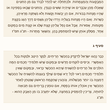
הַמְבֻקָּעוֹת וְהַמְצֻמָּחוֹת. וּלְכַתְּחִלָּה יֵשׁ לְהַדֵּר לִבְרֹר גַּם מִן הַחִטִּים
שֶׁאָכְלוּ מֵהֶן עַכְבָּרִים אוֹ שֶׁיִּהְיֶה שִׁשִּׁים כְּנֶגְדָּן. וְהַחִטִּים שֶׁבָּאוּ בַּסְּפִינָה אוֹ
שֶׁהָיוּ מֻנָּחוֹת בַּבּוֹרוֹת, אִם הֵן יְבֵשׁוֹת וְקָשׁוֹת וְלֹא נִשְׁתַּנָּה מַרְאֵיהֶן,
כְּשֵׁרוֹת. וְאִם הָיוּ מֻנָּחוֹת בַּעֲלִיָּה וְיָרְדוּ עֲלֵיהֶן גְּשָׁמִים דֶּרֶךְ הַגַּג בִּקְצָת
מְקוֹמוֹת, אֲסוּרוֹת. אֲבָל אִם נָפַל עֲלֵיהֶן קְצָת שֶׁלֶג אוֹ קְצָת מַיִם בְּמָקוֹם
אֶחָד, מְסַלֵּק אוֹתָן שֶׁיֵּשׁ לְהִסְתַּפֵּק בָּהֶן. וְהַשְּׁאָר מֻתָּרוֹת - תנ"ג תס"ז
סעיף ג
כְּבָר נָהֲגוּ יִשְׂרָאֵל לְדַקְדֵק בְּהֶכְשֵׁר הָרֵיחַיִם, לְנַקֵּר הֵיטֵב וּלְנַקּוֹת בְּכָל
הָאֶפְשָׁרִי. וְכִיסִים לוֹקְחִים חֲדָשִׁים וּבְמָקוֹם שֶׁיֵּשׁ תַּלְמִידֵי חֲכָמִים הֵמָּה
הוֹלְכִים אֶל הָרֵיחַיִם לְהַשְׁגִּיחַ שֶׁיְהֵא הַהֶכְשֵׁר כָּרָאוּי, וּבְמָקוֹם שֶׁאֵין
תַּלְמִידֵי חֲכָמִים רָאוי לְכָל יְרֵא שָׁמַיִם שֶׁיֵּלֵךְ בְּעַצְמוֹ לְהַשְׁגִּיחַ עַל הַהֶכְשֵׁר
דְּמִצְוָה בּוֹ יוֹתֵר מִבִּשְׁלוֹחוֹ, וְנוֹהֲגִין שֶׁהַקֶּמַח הָרִאשׁוֹן שֶׁנִּטְחַן לְאַחַר
הַהֶכְשֵׁר אֵין אוֹכְלִין אוֹתוֹ בְּפֶסַח, אִם טוֹחֲנִין בָּרֵיחַיִם גַּם תְּבוּאָה
לְתוּתָה, צְרִיכִין לְהַפְסִיק בִּמְחִצָּה, שֶׁלֹּא יִתְעָרֵב בּוֹ מִן הָאָבָק הַהוּא -
תנ"ג