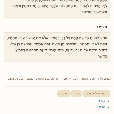
לְכָל-הַפָּחוֹת לְהַתִּיר אֶת הַתְּפִירוֹת וּלְכַבֵּס הֵיטֵב הֵיטֵב בְּחַמִּין וּבְאֵפֶר
וּבְשִׁפְשׁוּף וַחֲבִיטָה
סעיף ז
אָסוּר לְהַנִּיחַ שַׂק עִם קֶמַח עַל גַּבֵּי בְּהֵמָה, אֶלָּא אִם יֵשׁ עוֹר עָבֶה תַּחְתָּיו,
דְּאִם לֹא כֵּן יִתְחַמֵּם וְיִתְלַחְלֵח מִן הַזֵּעָה. וְאִם אֶפְשָׁר, יִזָּהֵר גַּם כֵּן שֶׁלֹּא
לְהַנִּיחַ הַרְבֵּה שַׂקִּים זֶה עַל זֶה, מִפְּנֵי שֶׁעַל יְדֵי זֶה מִתְחַמֵּם וְיַחְמִיץ
בַּלִּישָׁה
נכתב על ידי
Super User
קטגוריה:
פסח
פורסם ב11 אוקטובר 2020
כניסות: 1835
קיצור שולחן ערוך
פסח
מצות
קודם
הבא