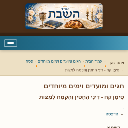
עמוד הבית
חגים ומועדים וימים מיוחדים
פסח
אתם כאן:
סִימָן קח - דִּינֵי הַחִטִּין וְהַקֶּמַח לַמַּצּוֹת
חגים ומועדים וימים מיוחדים
סִימָן קח - דִּינֵי הַחִטִּין וְהַקֶּמַח לַמַּצּוֹת
הדפסה
סעיף א