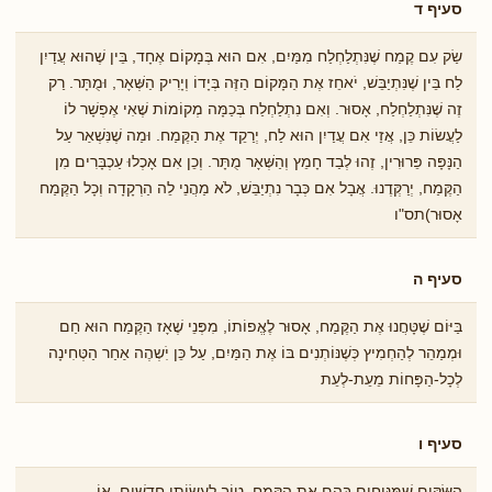
סעיף ד
שַׂק עִם קֶמַח שֶׁנִּתְלַחְלַח מִמַּיִם, אִם הוּא בְּמָקוֹם אֶחָד, בֵּין שֶׁהוּא עֲדַיִן
לַח בֵּין שֶׁנִּתְיַבֵּשׁ, יֹאחֵז אֶת הַמָּקוֹם הַזֶּה בְּיָדוֹ וְיָרִיק הַשְּׁאָר, וּמֻתָּר. רַק
זֶה שֶׁנִּתְלַחְלַח, אָסוּר. וְאִם נִתְלַחְלַח בְּכַמָּה מְקוֹמוֹת שֶׁאִי אֶפְשָׁר לוֹ
לַעֲשׂוֹת כֵּן, אֲזַי אִם עֲדַיִן הוּא לַח, יְרַקֵד אֶת הַקֶּמַח. וּמַה שֶׁנִּשְׁאַר עַל
הַנָּפָּה פֵּרוּרִין, זֶהוּ לְבַד חָמֵץ וְהַשְּׁאָר מֻתָּר. וְכֵן אִם אָכְלוּ עַכְבָּרִים מִן
הַקֶּמַח, יְרַקְּדֶנוּ. אֲבָל אִם כְּבָר נִתְיַבֵּשׁ, לֹא מַהֲנֵי לֵה הַרְקָדָה וְכָל הַקֶּמַח
אָסוּר)תס"ו
סעיף ה
בַּיּוֹם שֶׁטָּחֲנוּ אֶת הַקֶּמַח, אָסוּר לֶאֱפוֹתוֹ, מִפְּנֵי שֶׁאָז הַקֶּמַח הוּא חַם
וּמְמַהֵר לְהַחְמִיץ כְּשֶׁנּוֹתְנִים בּוֹ אֶת הַמַּיִם, עַל כֵּן יִֹשְהֶה אַחַר הַטְּחִינָה
לְכָל-הַפָּחוֹת מֵעֵת-לְעֵת
סעיף ו
הַשַּׂקִּים שֶׁמַּנִּיחִים בָּהֶם אֶת הַקֶּמַח, טוֹב לַעֲשׂוֹתָן חֲדָשִׁים, אוֹ