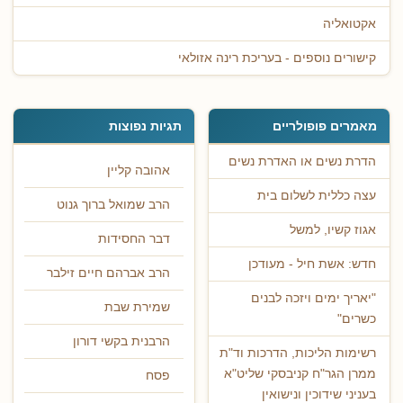
אקטואליה
קישורים נוספים - בעריכת רינה אזולאי
מאמרים פופולריים
תגיות נפוצות
הדרת נשים או האדרת נשים
אהובה קליין
עצה כללית לשלום בית
הרב שמואל ברוך גנוט
אגוז קשיו, למשל
דבר החסידות
חדש: אשת חיל - מעודכן
הרב אברהם חיים זילבר
"יאריך ימים ויזכה לבנים
שמירת שבת
כשרים"
הרבנית בקשי דורון
רשימות הליכות, הדרכות וד"ת
ממרן הגר"ח קניבסקי שליט"א
פסח
בעניני שידוכין ונישואין