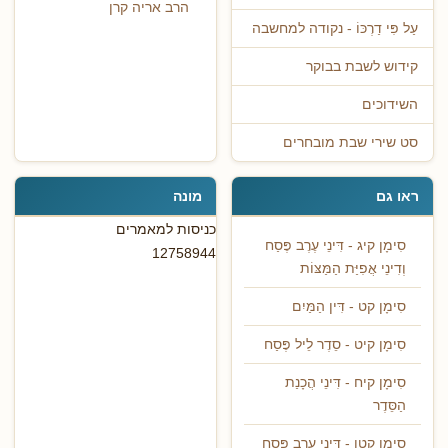
הרב אריה קרן
עַל פִּי דַרְכּוֹ - נקודה למחשבה
קידוש לשבת בבוקר
השידוכים
סט שירי שבת מובחרים
ראו גם
מונה
כניסות למאמרים
סִימָן קיג - דִּינֵי עֶרֶב פֶּסַח
12758944
וְדִינֵי אֲפִיַּת הַמַּצּוֹת
סִימָן קט - דִּין הַמַּיִם
סִימָן קיט - סֵדֶר לֵיל פֶּסַח
סִימָן קיח - דִּינֵי הֲכָנַת
הַסֵּדֶר
סִימָן קטו - דִּינֵי עֶרֶב פֶּסַח