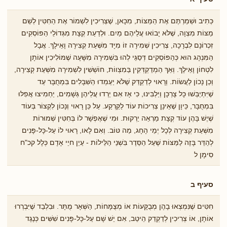
כְּתִיב וּשְׁמַרְתֶּם אֶת הַמַּצּוֹת, מִכָּאן, שֶׁצְּרִיכִין לִשְׁמוֹר אֶת הַחִטִּין לְשֵׁם
מַצּוֹת מִצְוָה, שֶׁלֹּא יָבוֹאוּ עֲלֵיהֶם מַיִם. וּלְדַעַת קְצָת מִגְּדוֹלֵי הַפּוֹסְקִים
זִכְרוֹנָם לִבְרָכָה, צְרִיכִין שְׁמִירָה זוֹ מִיָּד מִשְּׁעַת קְצִירָה וָאֵילָךְ. אֲבָל
הַמִּנְהָג הוּא כְּהַפּוֹסְקִים דְּסַגֵּי לְהוּ בִּשְׁמִירָה מִשָּׁעָה שֶׁמּוֹלִיכִין אוֹתָן
לִטְחוֹן וָאֵילֶךְ. וְאַךְ הַמְדַקְדְּקִין בַּמִצְווֹת, חוֹשְׁשִׁין לִשְׁמִירָה מִשְּׁעַת קְצִירָה,
וְכֵן נָכוֹן לַעֲשׂוֹת. וְרָאוּי לְדַקְדֵּק שֶׁלֹּא יַעַמְדוּ הַשִּׁבָּלִים בִּמְחֻבָּר עַד
שֶׁיִּתְיַבְּשׁוּ כָּל צָרְכָּן וְיַלְבִּינוּ, כִּי אָז אִם יֵרְדוּ עֲלֵיהֶן גְּשָׁמִים, יַחְמִיצוּ אֲפִלּוּ
בִּמְחֻבָּר, כֵּיוָן שֶׁאֵינָן צְרִיכוֹת עוֹד לַקַּרְקַע. עַל כֵּן רָאוּי וְנָכוֹן לִקְצוֹר בְּעוֹד
שֶׁיֶשׁ בָּהֶן עוֹד קְצָת מַרְאֵה יַרְקוּת. וּמִי שֶׁאֶפְשָׁר לוֹ בְּחִטִּין שְׁמוּרוֹת
מִשְּׁעַת קְצִירָה לְכָל יְמֵי הָחָג, מַה טּוֹב. וְאִם לָאו, רָאוּי לוֹ עַל-כָּל-פָּנִים
לְהַדֵּר בָּזֶה לַמַּצּוֹת שֶׁעַל הַסֵּדֶר בִֹּשְנֵי הַלֵּילוֹת - עַיֵן חיֵי אָדָם כְּלָל קכ"ח
סִימָן ל
סעיף ב
חִטִּים שֶׁנִּמְצְאוּ בָהֶן מְבֻקָּעוֹת אוֹ מְצֻמָּחוֹת, הַשְּׁאָר מֻתָּר. וּבִלְבַד שֶׁיִּבְרְרוּ
אוֹתָן, אוֹ צְרִיכִין לְדַקְדֵק הֵיטֵב, אִם יֵשׁ שָׁם עַל-כָּל-פָּנִים שִׁשִּׁים כְּנֶגֶד