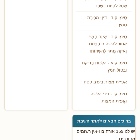
שֶׁחָל לִהְיוֹת בַּשַׁבָּת
סִימָן קיד - דִּינֵי מְכִירַת
חָמֵץ
סִימָן קיב - אֵיזֶה חָמֵץ
אָסוּר לְהַשְׁהוֹת בְּפֶסַח
וְאֵיזֶה מֻתָּר לְהַשְׁהוֹתוֹ
סִימָן קיא - הִלְכוֹת בְּדִיקַת
וּבִטּוּל חָמֵץ
אפיית מצות בערב פסח
סִימָן קי - דִּינֵי הַלִשָּׁה
וַאֲפִיַּת הַמַּצּוֹת
ברוכים הבאים לאתר השבת
יש לנו 159 אורחים ו-אין רשומים
מחוברים