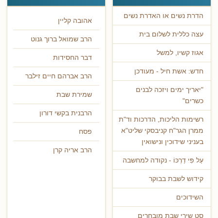
הדרת נשים או האדרת נשים
אהובה קליין
עצה כללית לשלום בית
הרב שמואל ברוך גנוט
אגוז קשיו, למשל
דבר החסידות
חדש: אשת חיל - מעודכן
הרב אברהם חיים זילבר
"יאריך ימים ויזכה לבנים
שמירת שבת
כשרים"
הרבנית בקשי דורון
רשימות הליכות, הדרכות וד"ת
ממרן הגר"ח קניבסקי שליט"א
פסח
בעניני שידוכין ונישואין
הרב אריה קרן
עַל פִּי דַרְכּוֹ - נקודה למחשבה
קידוש לשבת בבוקר
השידוכים
סט שירי שבת מובחרים