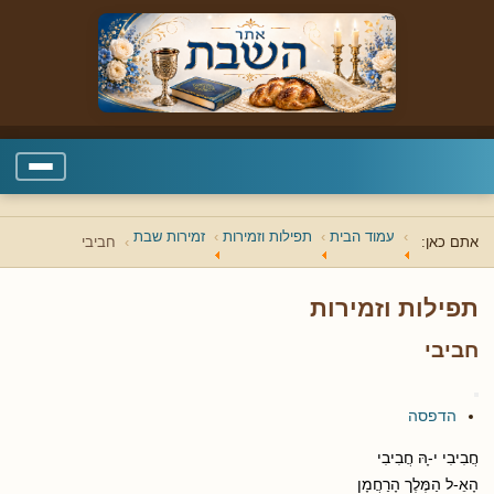
עמוד הבית
תפילות וזמירות
זמירות שבת
אתם כאן:
חביבי
תפילות וזמירות
חביבי
הדפסה
חֲבִיבִי י-ָהּ חֲבִיבִי
הָאֵ-ל הַמֶּלֶך הָרַחֲמָן