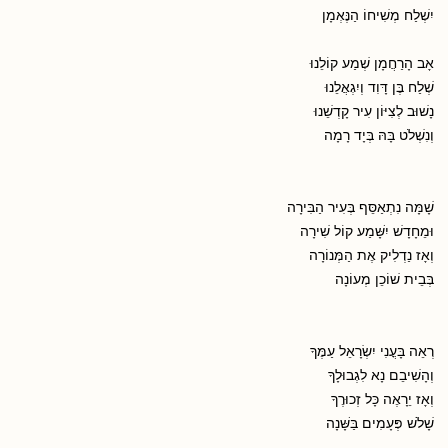
יִשְׁלַח מְשִׁיחוֹ הַנֶּאְמָן
אָב הָרַחֲמָן שְׁמַע קוֹלֵנוּ
שְׁלַח בֶּן דָּוִד וְיִגְאֲלֵנוּ
נָשׁוּב לְצִיּוֹן עִיר קָדְשֵׁנוּ
וְנִשְׁלֹט בָּהּ בְּיָד רָמָה
שָׁמָּה נִתְאַסֵּף בְּעִיר הַבִּירָה
וּמֵחָדָשׁ יִשָּׁמַע קוֹל שִׁירָה
וְאָז נַדְלִיק אֶת הַמְּנוֹרָה
בְּבֵית שׁוֹכֵן מְעוֹנָה
רְאֵה בָּעֳנִי יִשְׂרָאֵל עַמֶּךָ
וְהָשִׁיבֵם נָא לִגְבוּלָךָ
וְאָז יֵרָאֶה כָּל זְכוּרֶךָ
שָׁלֹשׁ פְּעָמִים בַּשָּׁנָה