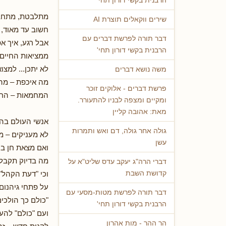
הרבנית בקשי דורון תחי'
מתלבטת, מתחבט
שירים ווקאלים תוצרת AI
חשוב עד מאוד, כ
דבר תורה לפרשת דברים עם
אבל רגע, איך א
הרבנית בקשי דורון תחי'
ממציאות החיים 
לא יתכן... למצוא
משה נושא דברים
מה איכפת – מה 
פרשת דברים - אלוקים זוכר
המחמאות – הרי
ומקיים ומצפה לבניו להתעורר.
מאת: אהובה קליין
אנשי העולם בה
גולה אחר גולה, דם ואש ותמרות
לא מעניקים – 
עשן
ואם מצאת חן בע
מה בדיוק תקבל
דברי הרה"ג יעקב עדס שליט"א על
וכי "דעת הקהל"
קדושת השבת
על פתחי גיהנום 
דבר תורה לפרשת מטות-מסעי עם
"כולם כך הולכים
הרבנית בקשי דורון תחי'
ועם "כולם" להע
הר ההר - מות אהרון