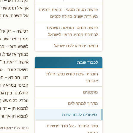
לקנות חדש – זה 
אך אל תתפשרי –
פרשת מטות מסעי : נבואת ירמיהו
אל תשכחי את ס
מעוררת ישנים סגולה לנסים
פרשת פנחס- הוראות משמים
רכישה – רק על פ
לבחירת מנהיג הראוי לישראל
ממונך אז יושב 
נבואת ירמיהו לעם ישראל
לשפע תזכי - בב
כבודך אז יגדל, 
אישה "יראת ה'"
לכבוד שבת
כשאת קונה – זכ
חוברת: שבת קודש נפשי חולת
רצון הבורא – הפ
אהבתך
הביטי במראה וזכ
מתכונים
התלבטי בין דגמ
וזכרי: כל מעשי
מדריך למתחילים
למצוא חן – זה ח
סיפורים לכבוד שבת
למצוא חן אך ורק
ספר התודה - על סדר פרשיות
נכתב על ידי
er User
התורה