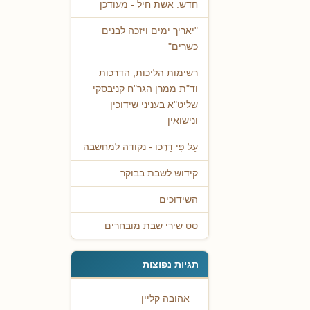
חדש: אשת חיל - מעודכן
"יאריך ימים ויזכה לבנים
כשרים"
רשימות הליכות, הדרכות
וד"ת ממרן הגר"ח קניבסקי
שליט"א בעניני שידוכין
ונישואין
עַל פִּי דַרְכּוֹ - נקודה למחשבה
קידוש לשבת בבוקר
השידוכים
סט שירי שבת מובחרים
תגיות נפוצות
אהובה קליין