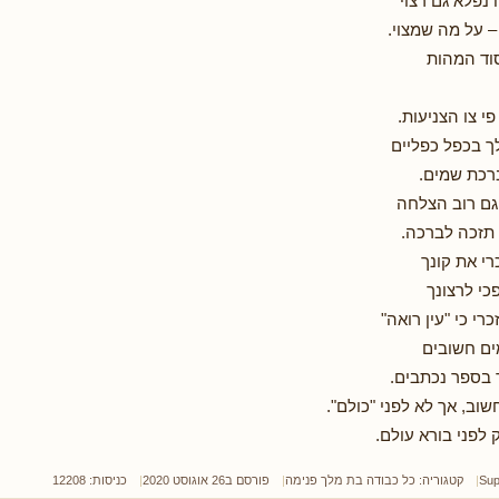
נפלא גם רצוי
 על מה שמצוי.
וד המהות
י צו הצניעות.
לך בכפל כפליים
רכת שמים.
וגם רוב הצלחה
 תזכה לברכה.
רי את קונך
כי לרצונך
רי כי "עין רואה"
ים חשובים
ך בספר נכתבים.
שוב, אך לא לפני "כולם".
 לפני בורא עולם.
Sup
קטגוריה:
כל כבודה בת מלך פנימה
פורסם ב26 אוגוסט 2020
כניסות: 12208