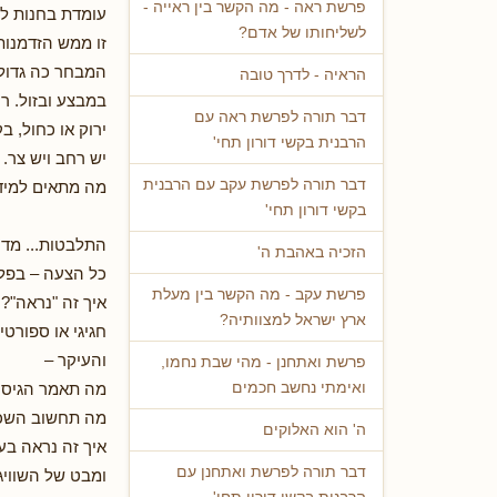
פרשת ראה - מה הקשר בין ראייה -
עומדת בחנות לפ
לשליחותו של אדם?
זו ממש הזדמנו
המבחר כה גדול
הראיה - לדרך טובה
במבצע ובזול. ר
דבר תורה לפרשת ראה עם
ירוק או כחול, ב
הרבנית בקשי דורון תחי'
יש רחב ויש צר.
דבר תורה לפרשת עקב עם הרבנית
מה מתאים למידה
בקשי דורון תחי'
התלבטות... מדיד
הזכיה באהבת ה'
כל הצעה – בפל
פרשת עקב - מה הקשר בין מעלת
איך זה "נראה"? 
ארץ ישראל למצוותיה?
חגיגי או ספורטי
והעיקר –
פרשת ואתחנן - מהי שבת נחמו,
מה תאמר הגיס
ואימתי נחשב חכמים
מה תחשוב השכנ
ה' הוא האלוקים
איך זה נראה בע
דבר תורה לפרשת ואתחנן עם
ומבט של השוויגע