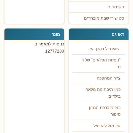
השידוכים
סט שירי שבת מובחרים
ראו גם
מונה
כניסות למאמרים
ישועת ה' כהרף עין
12777289
"נוסחת הפלאים" של ר'
נח
צייר המהפכה
כמו תיבת נוח מלאה
בילדים
בזכות ברכת המזון -
סיפור
אין מזל לישראל