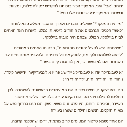
ירוחם "אבי" ואני. המפקד הכיר בזכותנו להקדיש זמן לתפילות, ומצוות
וכשרות. המפקד ידע שבזכות אלו נינצל ".
"מי היה המפקד?" שואלים הנכדים ולצורך ההסבר מפליג סבא לאחור.
"כאשר הכניסו הגרמנים את היהודים לגטאות, נמלטו ליערות העד האחים
לבית ביילסקי, הבולט שבהם היה טוביה ביילסקי .
"משימתנו היא להציל יהודים מהגטאות", הבטיחו האחים המסורים
"לדאוג לשלומם ולקיומם, לספק את כל צרכיהם, ולהעביר אותם חיים עד
השחרור. אם לא נעשה כך, אין לנו זכות קיום ביער ".
"א לעבעדיקר יוד! א לעבעדיקע יידישע פרוי! א לעבעדיקער יידישער קינד".
(יהודי חי, יהודיה, חיה, ילד יהודי חי )
הם ידעו שזקנים, נשים וילדים הם המועמדים הראשונים להשמדה. לכן
החליטו להצילם ויהי מה. הם הקימו עיירה בלב יער. שליש מתושבי
העיירה, וביניהם ירוחם, היו פרטיזנים נושאי נשק. הם הגנו בחרוף נפש על
מאות הזקנים, הנשים והילדים ששהו בעיירה .
יום אחד נשמע טרטור המטוסים קרוב מתמיד. ידענו שהסכנה קרובה.