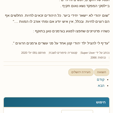
ביילסקי המפקד נשא נאום תקיף .
"שום יהודי לא יישאר יחידי ביער. כל היהודים זכאים לחיות. החלשים אף
הם רוצים לחיות. ובכלל, אין איש יודע אם ומתי אורב לו המוות ...."
כשהיו פרטיזנים שחפצו לפגוע בגרמנים טען בתוקף :
"עדיף לי להציל ילד יהודי קטן אחד על פני עשרים גרמנים הרוגים ".
נכתב על ידי
Super User
קטגוריה:
סיפורים לשבת
פורסם ב09 יולי 2020
כניסות: 2066
השואה
העיירה ירושלים
קודם
הבא
חיפוש