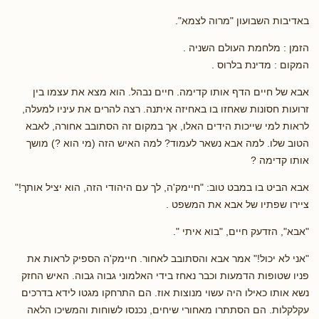
באדיבות השבועון "מרוה לצמא".
הזמן : מלחמת העולם השניה .
המקום : מדינת בלרוס .
אבא של חיים הדף אותו קדימה. חיים נבהל. הוא מצא את עצמו בין
זרועות חסונות שאחזו בו באחיזה איתנה. רצה להרים את עיניו למעלה,
לראות למי שייכות הידים האלו, אך במקום זה הסתובב אחורה, לאבא
הטוב שלו. למה אבא נשאר לעמוד? למה האיש הזה (מי הוא ?) מושך
אותו קדימה ?
אבא הביט בו במבט טוב: "חיימק'ה, לך עם היהודי הזה, הוא יציל אותך!"
ציירו שפתיו של אבא את המשפט .
"אבא", הזדעק חיים, "בוא איתי ".
"אני לא יכול!" אמר אבא והסתובב לאחור. חיימק'ה הספיק לראות את
פניו שטופות הדמעות וכבר נאחז בידי האלמוני גבוה גבוה. האיש החזק
נשא אותו כאילו היה עשוי מנוצות אוז. הם התרחקו מגטו לידא בדרכים
עקלקלות. הם הסתתרו מאחורי שיחים, נכנסו לשוחות והמשיכו הלאה