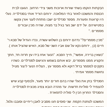
הבקתות הוקמו בשתי שורות ארוכות משני צידי הרחוב. הגענו לבית
הכנסת והמשכנו לאזור בתי המלאכה. ירוחם הוריד אותי בסנדלריה. נעלי
היו קרועות ופעורות. מספר סנדלרים ישבו מתחת לעצי אורן ונקשו
בפטישיהם. על ידם ישב נער בגיל בר מצוה, שהיה מכין עבורים
מסמרים ."
"מכין מסמרים?" נדהם ירוחם בן השלוש עשרה, נכדו הגדול של סבא ר'
חיים (כן , ירוחם נקא על שם אביו השני של סבא, האיש שהציל אותו ).
"כשאין ברירה, אפשר", חייך הסבא. "הנער אחז בידו עץ תרזה חד, חתך
והקציע ממנו מסמרים, יבש אותם בשמש והגישם לסנדלרים. כשהיו
נזקקים למסמר ברזל דוקא ולא מסמר עץ , הצליח הנער ליצור מטיל
נחושת מסמר אמיתי .
הסנדלר בחן את נעלי שהיו בהם חורים יותר מעור, ולבסוף קבע שיש
להצמיד לי סוליות חדשות. עד מהרה הובא צמיג מכונית לסנדלריה
והסנדלר החרוץ הכין לי סוליה לתפארת .
המשכנו לטחנת הקמח. שני סוסים חגו מסביב לאבן ריחיים וסובבו גלגל.