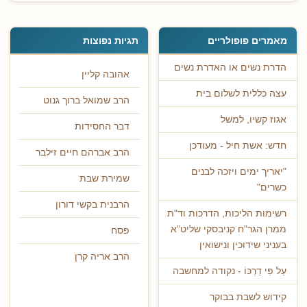
מאמרים פופולריים
תגיות נפוצות
הדרת נשים או האדרת נשים
אהובה קליין
עצה כללית לשלום בית
הרב שמואל ברוך גנוט
אגוז קשיו, למשל
דבר החסידות
חדש: אשת חיל - מעודכן
הרב אברהם חיים זילבר
"יאריך ימים ויזכה לבנים
שמירת שבת
כשרים"
הרבנית בקשי דורון
רשימות הליכות, הדרכות וד"ת
ממרן הגר"ח קניבסקי שליט"א
פסח
בעניני שידוכין ונישואין
הרב אריה קרן
עַל פִּי דַרְכּוֹ - נקודה למחשבה
קידוש לשבת בבוקר