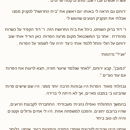
עשרה אנשים עבדו שם, טוחנים קמח וגריסים .
ירוחם גם הראה לי באותו יום ראשון את "בית החרושת" לנקניק ממנו
אכלתי את הנקניק הטעים שהוגש לי .
ר' דוד ברוק השוחט, ניהל את בית החרושת הזה. ר' דוד הקפיד על כשרות
מהודרת . אחר כך המשכנואל מקום מרעה הפרות. כאן הוריד אותי שוב
ירוחם על רגלי והחל ללמד אותי כיצד יהיה עלי לשמור על הפרות .
"אני?" נדהמתי .
"כמובן", קבע ירוחם, "לאחר שנלמד שיעור תורה, תצא לרעות את הפרות
עם עוד נערים ".
נבהלתי מאוד. הפרות היו גבוהות הרבה יותר ממני. היו שם שישים פרות
שהביטו בי במבט מאיים, אך לא היתה לי ברירה .
בהמשך התרגלתי ואפילו נהניתי מעבודתי. התחברתי לקבוצת הרועים,
שהיו ברובם יתונים, והפכנו למשפחה אחת. היו לי אחים גדולים וקטנים
והיה לנו טוב ביחד .
אנחנו היינו שייכים לקבוצת שומרי התורה והמצוות ביער. אנחנו, כלומר,