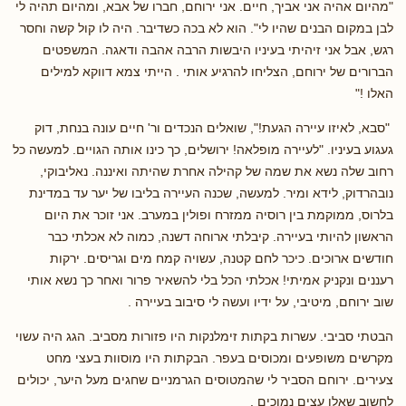
"מהיום אהיה אני אביך, חיים. אני ירוחם, חברו של אבא, ומהיום תהיה לי
לבן במקום הבנים שהיו לי". הוא לא בכה כשדיבר. היה לו קול קשה וחסר
רגש, אבל אני זיהיתי בעיניו היבשות הרבה אהבה ודאגה. המשפטים
הברורים של ירוחם, הצליחו להרגיע אותי . הייתי צמא דווקא למילים
האלו !"
"סבא, לאיזו עיירה הגעת!", שואלים הנכדים ור' חיים עונה בנחת, דוק
געגוע בעיניו. "לעיירה מופלאה! ירושלים, כך כינו אותה הגויים. למעשה כל
רחוב שלה נשא את שמה של קהילה אחרת שהיתה ואיננה. נאליבוקי,
נובהרדוק, לידא ומיר. למעשה, שכנה העיירה בליבו של יער עד במדינת
בלרוס, ממוקמת בין רוסיה ממזרח ופולין במערב. אני זוכר את היום
הראשון להיותי בעיירה. קיבלתי ארוחה דשנה, כמוה לא אכלתי כבר
חודשים ארוכים. כיכר לחם קטנה, עשויה קמח מים וגריסים. ירקות
רעננים ונקניק אמיתי! אכלתי הכל בלי להשאיר פרור ואחר כך נשא אותי
שוב ירוחם, מיטיבי, על ידיו ועשה לי סיבוב בעיירה .
הבטתי סביבי. עשרות בקתות זימלנקות היו פזורות מסביב. הגג היה עשוי
מקרשים משופעים ומכוסים בעפר. הבקתות היו מוסוות בעצי מחט
צעירים. ירוחם הסביר לי שהמטוסים הגרמניים שחגים מעל היער, יכולים
לחשוב שאלו עצים נמוכים .