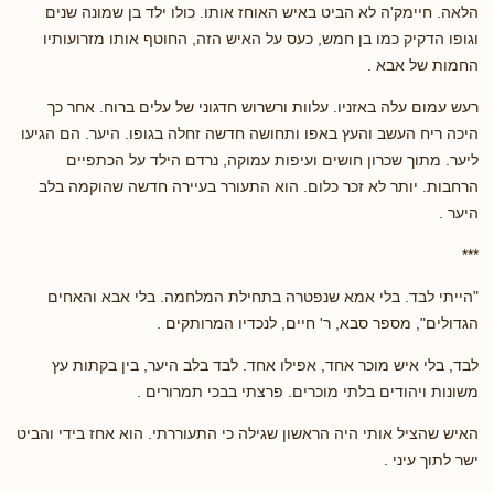
הלאה. חיימק'ה לא הביט באיש האוחז אותו. כולו ילד בן שמונה שנים
וגופו הדקיק כמו בן חמש, כעס על האיש הזה, החוטף אותו מזרועותיו
החמות של אבא .
רעש עמום עלה באזניו. עלוות ורשרוש חדגוני של עלים ברוח. אחר כך
היכה ריח העשב והעץ באפו ותחושה חדשה זחלה בגופו. היער. הם הגיעו
ליער. מתוך שכרון חושים ועיפות עמוקה, נרדם הילד על הכתפיים
הרחבות. יותר לא זכר כלום. הוא התעורר בעיירה חדשה שהוקמה בלב
היער .
***
"הייתי לבד. בלי אמא שנפטרה בתחילת המלחמה. בלי אבא והאחים
הגדולים", מספר סבא, ר' חיים, לנכדיו המרותקים .
לבד, בלי איש מוכר אחד, אפילו אחד. לבד בלב היער, בין בקתות עץ
משונות ויהודים בלתי מוכרים. פרצתי בבכי תמרורים .
האיש שהציל אותי היה הראשון שגילה כי התעוררתי. הוא אחז בידי והביט
ישר לתוך עיני .