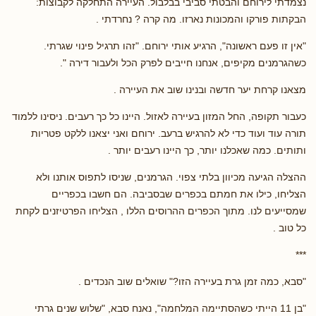
נצמדתי לירוחם והבטתי סביבי בבלבול. העיירה התחלקה לקבוצות:
הבקתות פורקו והמכונות נארזו. מה קרה ? נחרדתי .
"אין זו פעם ראשונה", הרגיע אותי ירוחם. "זהו תרגיל פינוי שגרתי.
כשהגרמנים מקיפים, אנחנו חייבים לפרק הכל ולעבור דירה ".
מצאנו קרחת יער חדשה ובנינו שוב את העיירה .
כעבור תקופה, החל המזון בעיירה לאזול. היינו כל כך רעבים. ניסינו ללמוד
תורה עוד ועוד כדי לא להרגיש ברעב. ירוחם ואני יצאנו ללקט פטריות
ותותים. כמה שאכלנו יותר, כך היינו רעבים יותר .
ההצלה הגיעה מכיוון בלתי צפוי. הגרמנים, שניסו לתפוס אותנו ולא
הצליחו, כילו את חמתם בכפרים שבסביבה. הם חשבו בכפריים
שמסייעים לנו. מתוך הכפרים ההרוסים הללו , הצליחו הפרטיזנים לקחת
כל טוב .
***
"סבא, כמה זמן גרת בעיירה הזו?" שואלים שוב הנכדים .
"בן 11 הייתי כשהסתיימה המלחמה", נאנח סבא, "שלוש שנים גרתי