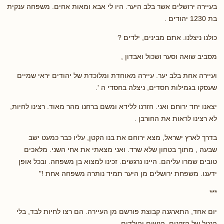
בעיירה ירושלים אשר בלב היער. היו לי אבא ומאות אחים. משפחה ענקית
בת 1230 יהודים .
כולנו ניצלנו. אתם מבינים, ילדים ?
מסביב שואה וסער ושכול ואבדון ,
ועיירה אחת בלב יער. עיירה מאוחדת ומלוכדת של יהודים יראי שמיים
שעסקו בגמילות חסדים, ניצלה בחסדי ה '.
יצאנו יחד ירוחם ואני. חזרנו ללידא ומשם ברחנו מהר מאוד. רצינו לחיות,
לא רצינו לראות את החורבן .
בדרך לארץ ישראל, מצא ירוחם את בנו הקטן, עליו כבר כמעט ישב
שבעה , מתוך בטחון שלא שרד. ואני מצאתי את אחי השני. מלאכים
טובים שמרו עליהם. היינו נרגשים. זכינו למצוא בן משפחה. ובכל אופן
ידענו. משפחת ירושלים מן היער תמיד נותרה משפחה אחת !"
***
יום אחד, התארגנה קבוצת פורשם מן העיירה. הם רצו לחיות לבד, בלי
הנטל של הזקנים, הנשים והילדים .