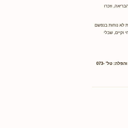
ריאה, וזכרו
ת לא נוחות בנפשם
 וקיים, שבלי
לפניות אל מחלקת אמ"א – סיוע, ייעוץ והכוונה חינם לנשים למניעת הפסקות הריון והפלה: טל' 073-