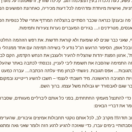
פשע, כעת נלכדת בעין המצלמה הגב' קלינה שוורץ, זו שאמונה על מערך
ניות, ואישיות מיוחדת ומדהימה לכל דעות מכיריה, כאחרונת הפושעים הנל
פה ובענק! כנראה שכבר הסתיים בהצלחה המרדף אחרי שלל כנופיות הפ
 אנסים, מטרידנים ו… בגירים המעברים נערות צעירות ותמימות.
, שאני כבר שנים לא שומעת ולא קוראת חדשות. את רפש הזוהמה החלט
בכל אופן, הסיפור הרועש הנ"ל נודע לי בשיחה תמימה עם אחד ממנהלי ה
", ארגון הפצת יהדות שהצליח להעיר ולעצבן את הנחש הקדמון, הקם לבלעו
ה התמימה שהסבה את תשומת ליבי לעניין, נכנסתי לכתבה באתר שהעלה
בתגובות… אפס תגובות. ניגשתי לבחון מתי עלתה הכתבה… עברה כמעט 
יות המגיבה הראשונה. מיד חשבתי לעצמי – חשבו להשיג רייטיינג ובמקום
 שגם לאבסורד יש גבולות משל עצמו. ברוך השם.
 כדי להתנצל מעמקי החתחתים, בפני כל אותם ליברליים מעוותים, שסברו 
מר את דבריי הבאים:
ב תודה!!! מקרב לב, לכל אותם נוקטי תחבולות אמיצים וגיבורים, שהערימ
וסבתותיי בימים עברו, כדי שאזכה להגיע לרגע הזה ולומר שאני גאה ומתג