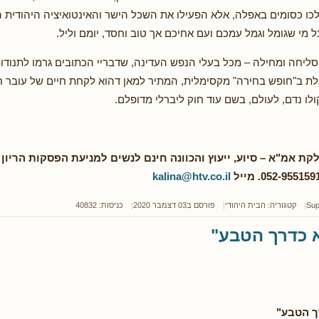
כו כסומים באפלה, אלא הפעילו את השכל הישר והאינטואיציה היהודית הב
 מי שגומל וגמל עמכם ועם אחיכם אך טוב וחסד, יומם וליל.
ליחה ומחילה – מכל בעלי הנפש העדינה, שדבריי הכתובים גרמו לתנודו
לת ב"חופש בחירה" מקסימלית, המתיר למאן דהוא לקחת חיים של עובר חי
ולו נדם, לעולם, בשם עוד חוק ליברלי מדופלם.
kalina@htv.co.il
Sup
קטגוריה:
הבית היהודי
פורסם ב03 דצמבר 2020
כניסות: 40832
 כדרך הטבע"
ך הטבע"