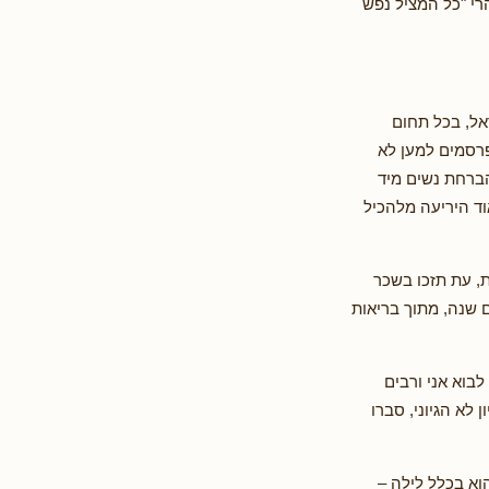
רי "כל המציל נפש
אל, בכל תחום
פרסמים למען לא
הברחת נשים מיד
וד היריעה מלהכיל
ת, עת תזכו בשכר
שנה, מתוך בריאות
לבוא אני ורבים
לא הגיוני, סברו
וא בכלל לילה –