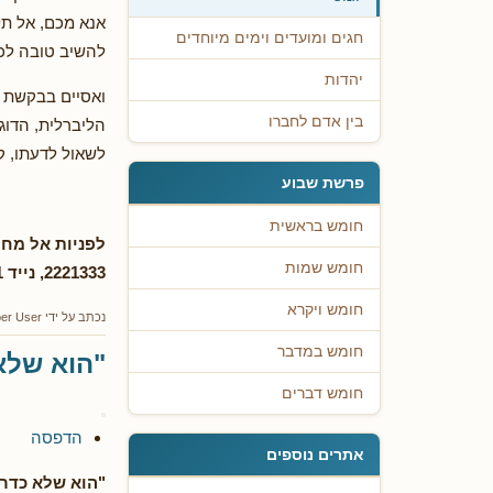
אנא מכם, אל תל
חגים ומועדים וימים מיוחדים
להשיב טובה לכל
יהדות
ואסיים בבקשת ס
בין אדם לחברו
הליברלית, הדוג
לשאול לדעתו, ק
פרשת שבוע
חומש בראשית
חומש שמות
2221333, נייד 052-9551591. מייל
חומש ויקרא
נכתב על ידי
er User
חומש במדבר
"הוא שלא
חומש דברים
הדפסה
אתרים נוספים
"הוא שלא כדר