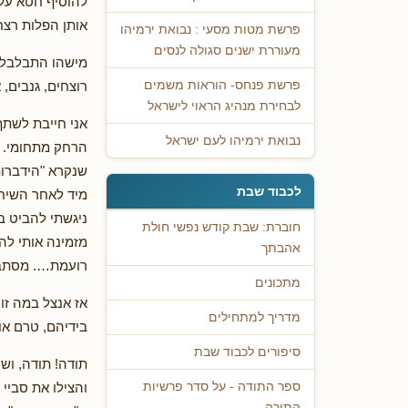
להוסיף חטא על 
אותן הפלות רצח
פרשת מטות מסעי : נבואת ירמיהו
מעוררת ישנים סגולה לנסים
מישהו התבלבל 
רוצחים, גנבים,
פרשת פנחס- הוראות משמים
לבחירת מנהיג הראוי לישראל
אני חייבת לשתף
נבואת ירמיהו לעם ישראל
הרחק מתחומי. ו
שנקרא "הידברות
לכבוד שבת
מיד לאחר השיח
ניגשתי להביט 
חוברת: שבת קודש נפשי חולת
מזמינה אותי לה
אהבתך
רועמת…. מסתבר
מתכונים
אז אנצל במה זו
מדריך למתחילים
בידיהם, טרם או
סיפורים לכבוד שבת
תודה! תודה, ושו
והצילו את סביי 
ספר התודה - על סדר פרשיות
התורה