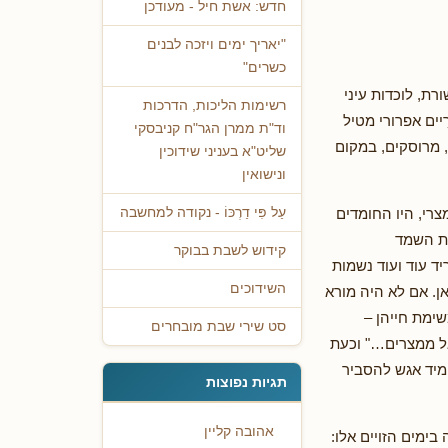
חדש: אשת חיל - מעודכן
"יאריך ימים ויזכה לבנים
כשרים"
רת, לוכדות עיני
רשימות הליכות, הדרכות
יים אפרורי מטיל
וד"ת ממרן הגר"ח קניבסקי
, מרוסקים, במקום
שליט"א בעניני שידוכין
ונישואין
צרי, היו החומדים
עַל פִּי דַרְכּוֹ - נקודה למחשבה
רת השמד
קידוש לשבת בבוקר
ד עוד ועוד נשמות
השידוכים
אן. אם לא היה מורא
ימת חייהן –
סט שירי שבת מובחרים
אל ממצרים…" וכעת
ומיד אגש להסביר
תגיות נפוצות
אהובה קליין
ימים הזויים אלו: