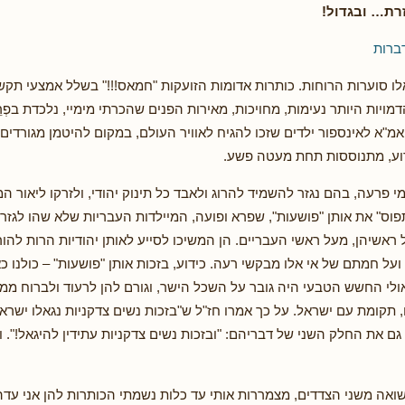
רת… ובגדול!
ברות
לו סוערות הרוחות. כותרות אדומות הזועקות "חמאס!!!" בשלל אמצעי תקשו
ויות היותר נעימות, מחויכות, מאירות הפנים שהכרתי מימיי, נלכדת בפְרֵ
אמ"א לאינספור ילדים שזכו להגיח לאוויר העולם, במקום להיטמן מגורדים
וע, מתנוססות תחת מעטה פשע.
י פרעה, בהם נגזר להשמיד להרוג ולאבד כל תינוק יהודי, ולזרקו ליאור המ
פוס" את אותן "פושעות", שפרא ופועה, המיילדות העבריות שלא שהו לגז
אשיהן, מעל ראשי העבריים. הן המשיכו לסייע לאותן יהודיות הרות להורי
על חמתם של אי אלו מבקשי רעה. כידוע, בזכות אותן "פושעות" – כולנו כ
ולי החשש הטבעי היה גובר על השכל הישר, וגורם להן לרעוד ולברוח ממש
 תקומת עם ישראל. על כך אמרו חז"ל ש"בזכות נשים צדקניות נגאלו ישר
 גם את החלק השני של דבריהם: "ובזכות נשים צדקניות עתידין להיגאל!". 
שואה משני הצדדים, מצמררות אותי עד כלות נשמתי הכותרות להן אני עדה ב