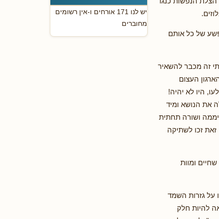
 הצלת הנפשות כנגד
יש לנו 171 אורחים ו-אין רשומים
וזים.
מחוברים
שע של כל אותם
תי זה מכבר להשאיר
ארגון העצום
, היו לא יהיה!
 את הנושא ומיד
יממה ושורה תחתית
 זאת זכו לשתיקה
שחיים ומוות
ו על גזרות השמד
אה להיות חלק