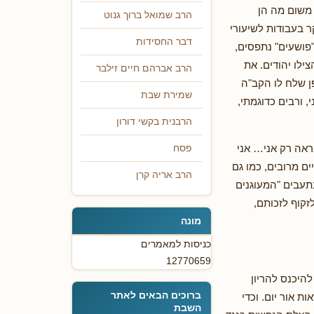
 משום מה הן
הרב שמואל ברוך גנוט
ר בעבודות לשיעורי
דבר החסידות
פושעים" נתפסים,
ילו יהודים. את
הרב אברהם חיים זילבר
ן שלח לו הקב"ה
שמירת שבת
 ורבים כדוגמתי,
הרבנית בקשי דורון
ראה רק אני… אני
פסח
ם מרובים, כמו גם
הרב אריה קרן
תעבים "המעוגנים
זקוף לזכותם,
מונה
כניסות למאמרים
12770659
להיכנס להריון
ברוכים הבאים לאתר
 אור יום. וכדי
השבת