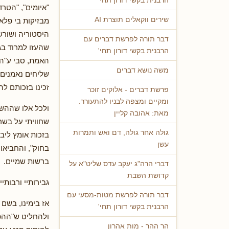
הרבנית בקשי דורון תחי'
"איומים", "הטר
שירים ווקאלים תוצרת AI
מבזיקות בי פלא
היסטוריה ושורש
דבר תורה לפרשת דברים עם
שהעזו למרוד בגז
הרבנית בקשי דורון תחי'
האמת, סבי ע"ה 
משה נושא דברים
שליחים נאמנים,
זכינו בזכותם לה
פרשת דברים - אלוקים זוכר
ומקיים ומצפה לבניו להתעורר.
ולכל אלו שההשו
מאת: אהובה קליין
שחוויתי על בשר
גולה אחר גולה, דם ואש ותמרות
בזכות אומץ ליב
עשן
בחוק", והחביאו 
ברשות שמיים.
דברי הרה"ג יעקב עדס שליט"א על
קדושת השבת
גבירותיי ורבותי
דבר תורה לפרשת מטות-מסעי עם
אז בימינו, בשם 
הרבנית בקשי דורון תחי'
ולהחליט ש"ההפת
הר ההר - מות אהרון