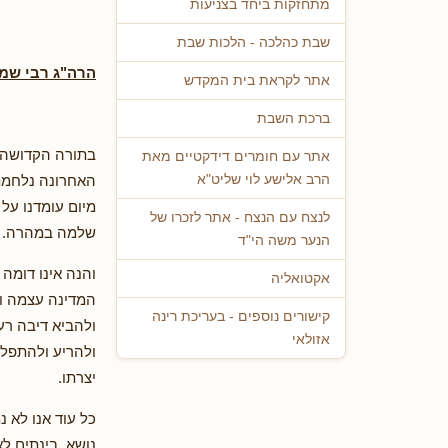
מתחזקות ביחד בצניעות
שבת כהלכה - הלכות שבת
הרה"ג רבי שמו
אתר לקראת בית המקדש
ברכת השבת
בתורה הקדושה נ
אתר עם חומרים דידקטיים מאת
האחרונה נלחמת 
הרב אלישע לוי שליט"א
מיום עומדנו על
לנצח עם הנצח - אתר לזכרו של
שלמה במהרה.
הנער משה הי"ד
והנה אינו דומה
אקטואליה
המדינה עצמה וח
קישורים נוספים - בעריכת רינה
ולהביא דיבה רע
אזולאי
ולהריע ולהתפלל
יצרתו.
כל עוד אנו לא 
נושא. בינתים ל