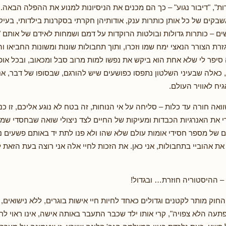
דות", "דיבור נגוע" – כך הם מכנים את הניסיונות למנוע את ההפלה הבאה.
שבקים של כל אותן כותרות ענק, אודותיהן חקרתי בסקרנות בילדותי, בעיק
ים – כותרות גדולות ובולטות הרוקדות על דמם ושמחות לאידם של אותם "
רת הצורר הנאצי ימח שמו וזכרו, ותוך תחבולות שונות ומשונות החביאו והצ
סיפר לי שלא אחת הוא ביקש את נפשו למות מרוב סבל ומכאוב, ובכל אופ
 כאלה שבעיני השלטון נתפסו כפושעים שיש להורגם, שבסופו של דבר, אני,
גיח לאוויר העולם.
ואה חורה עד כלות – סליחה על אי הנוחות, זה בטח לא נוגע אליכם, זו כנ
י את האנרגיות הכבדות ומעיקות של החיים לצד ניצולי שואה שבחסדי שמיי
ם של מספר חסידי אומות עולם שלא שהו ולא פנו לתת יד באותם פשעים נ
את אהוביי בתחבולות, אני כאן. את הזכות לחיי אלה אני רוצה בעת הזאת ל
י – ההיסטוריה חוזרת… ובגדול!
החוק מותר לקטנים וגדולים כאחד לחיות חיי אישות בוגרים, ללא נישואים, 
עה הלא צפויה", קרי אותו ילד שכבר התעבר באותה אישה, אינו ראוי לראות