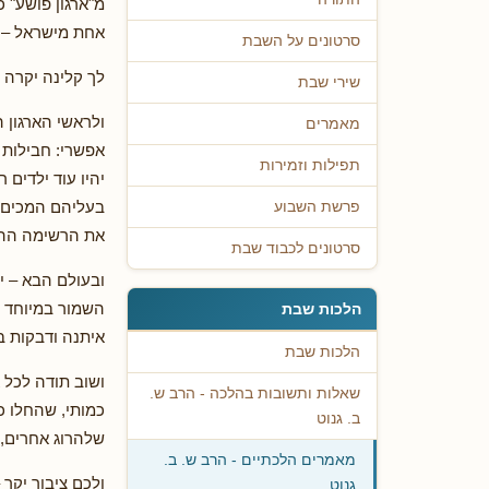
מ"ארגון פושע" 
אחת מישראל – כא
סרטונים על השבת
לך קלינה יקרה 
שירי שבת
ולראשי הארגון 
מאמרים
אפשרי: חבילות 
תפילות וזמירות
יהיו עוד ילדים
בעליהם המכים (
פרשת השבוע
את הרשימה ההו
סרטונים לכבוד שבת
ובעולם הבא – י
השמור במיוחד 
הלכות שבת
איתנה ודבקות 
הלכות שבת
ושוב תודה לכל א
שאלות ותשובות בהלכה - הרב ש.
כמותי, שהחלו כ
ב. גנוט
שלהרוג אחרים, מ
מאמרים הלכתיים - הרב ש. ב.
ולכם ציבור יקר
גנוט