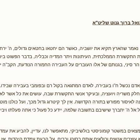
אל ברוך גנוט שליט"א
אמר שהארץ תקיא את יושביה, כאשר הם יחטאו בחטאים גדולים, ה' ירח
התקשורת הממלכתית, העיתונות ויתר המדיה וכבליה, בדבר הפשוט ביו
 הר סיני, בגנותם של אלו העוברים על העבירה החמורה הנודעת, הקב"ה 
 אדם נכשל ח"ו בעבירה, לאדם המתגאה בקול רם ובפומבי בעבירה שבידו.
לק משריה ויועציה, ובעיקר אנשי התקשורת שבה, עושים את כל אשר לאל 
ה לאיסור מפורש בתורה הקדושה. אין לך קיטרוג גדול מכך, ועל כולנו מוט
 אל ה' יתברך שישיבם בתשובה שלמה, יידע כל פעול כי אתה פעלתו ויבין 
נמצאים במשטר קומוניסטי בולשיביקי, מתאפשר לנו, עדיין, להביע את עמ
א עוצרים אנשים וכולאים אותם בסורג ובריח, על הבעת עמדת היהדות. אז 