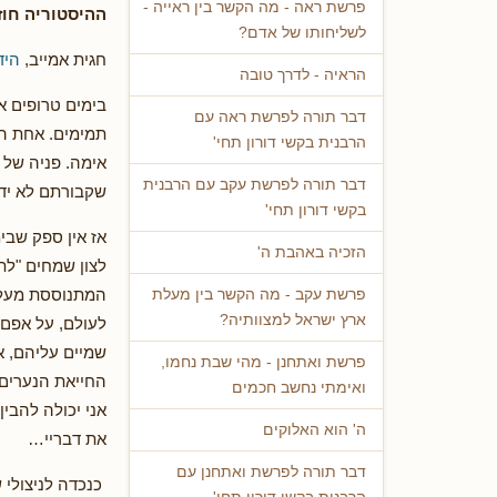
פרשת ראה - מה הקשר בין ראייה -
ההיסטוריה חוז
לשליחותו של אדם?
חגית אמייב,
היד
הראיה - לדרך טובה
בימים טרופים א
דבר תורה לפרשת ראה עם
תמימים. אחת הדמ
הרבנית בקשי דורון תחי'
אימה. פניה של 
דבר תורה לפרשת עקב עם הרבנית
שקבורתם לא יד
בקשי דורון תחי'
אז אין ספק שבימ
הזכיה באהבת ה'
לצון שמחים "לת
המתנוססת מעל ר
פרשת עקב - מה הקשר בין מעלת
ארץ ישראל למצוותיה?
לעולם, על אפם ו
שמיים עליהם, א
פרשת ואתחנן - מהי שבת נחמו,
החייאת הנערים,
ואימתי נחשב חכמים
אני יכולה להבין
ה' הוא האלוקים
את דבריי…
דבר תורה לפרשת ואתחנן עם
כנכדה לניצולי 