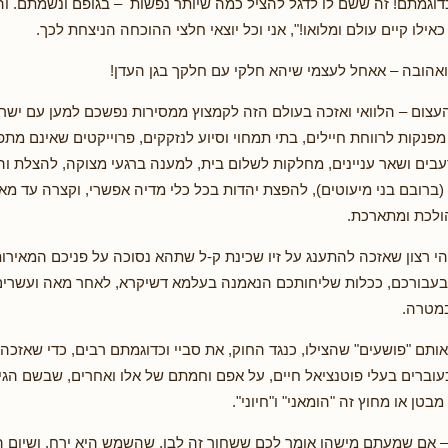
כדוגמתם! זה ששם לו לדגל להציל כמה שיותר נפשות – בגופם ונשמתם. וה
ילו קיים עולם ומלואו!", אני וכל יוצאי חלצי ההוכחה הניצחת לכך.
ואהובה – אאחל לעצמי שיהא חלקי עם חלקך בגן העדן!
העצום – הלוואי ואזכה בעולם הזה לקמצוץ ממסירות נפשכם למען עם ישר
מפנקות לרווחת חיילים, בתי תמחוי וסיוע לנזקקים, פרוייקטים שאינם מת
 רעבים ושאר עניינים, מחלקות לשלום בית, למענה ברגעי מצוקה, להצלת ו
ברובם בני מיעוטים), להפצת יהדות בכל כלי מדיה אפשרי, וקצרה עד מא
לכת ומתארכת.
הי רצון שאזכה להתענג על זיו שכינת ק-ל שתהא נסוכה על פניכם המאירו
בעבורכם, ככלות שליחותכם הנאמנה בעלמא דשיקרא, לאחר מאה ועשרים 
במטרה.
ותם "פושעים" שהצילו, כנגד החוק, את סביי וכדוגמתם רבים, כדי שאזכה 
עוברים בעלי פוטנציאל חיים, על אפם וחמתם של אלו ואחרים, שבשם הגיון 
בטן או מחוץ זה "הומאני" ו"חיוני".
 – אם שמעתם מישהו אומר לכם ששחור זה לבן, שהשמש היא ירח, ושיום ה