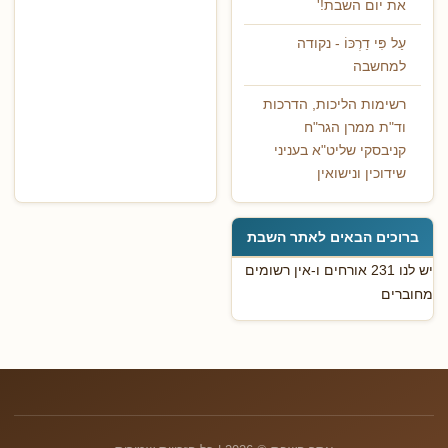
את יום השבת!'
עַל פִּי דַרְכּוֹ - נקודה
למחשבה
רשימות הליכות, הדרכות
וד"ת ממרן הגר"ח
קניבסקי שליט"א בעניני
שידוכין ונישואין
ברוכים הבאים לאתר השבת
יש לנו 231 אורחים ו-אין רשומים
מחוברים