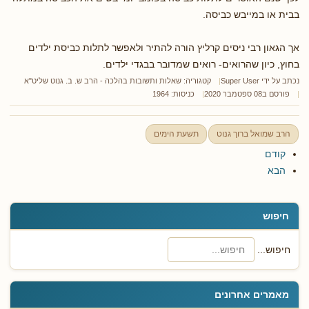
בבית או במייבש כביסה.
אך הגאון רבי ניסים קרליץ הורה להתיר ולאפשר לתלות כביסת ילדים
בחוץ, כיון שהרואים- רואים שמדובר בבגדי ילדים.
נכתב על ידי
Super User
קטגוריה:
שאלות ותשובות בהלכה - הרב ש. ב. גנוט שליט"א
פורסם ב08 ספטמבר 2020
כניסות: 1964
הרב שמואל ברוך גנוט
תשעת הימים
קודם
הבא
חיפוש
חיפוש...
מאמרים אחרונים