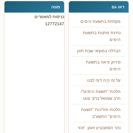
ראו גם
מונה
כניסות למאמרים
מקלחת בתשעת הימים
12772147
נתינת מתנות בתשעת
הימים
הבדלה במוצאי שבת חזון
סירוק פיאה בתשעת
הימים
עַל זֶה הָיָה דָוֶה לִבֵּנוּ
הלכות "תשעת הימים"/
הרב שמואל ברוך גנוט
הלכות והליכות "תשעת
הימים" התשע"ב
נהר הסמבטיון זועק: 'זכור