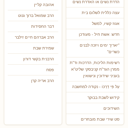
הדרת נשים או האדרת נשים
אהובה קליין
עצה כללית לשלום בית
הרב שמואל ברוך גנוט
אגוז קשיו, למשל
דבר החסידות
חדש: אשת חיל - מעודכן
הרב אברהם חיים זילבר
"יאריך ימים ויזכה לבנים
שמירת שבת
כשרים"
הרבנית בקשי דורון
רשימות הליכות, הדרכות וד"ת
ממרן הגר"ח קניבסקי שליט"א
פסח
בעניני שידוכין ונישואין
הרב אריה קרן
עַל פִּי דַרְכּוֹ - נקודה למחשבה
קידוש לשבת בבוקר
השידוכים
סט שירי שבת מובחרים