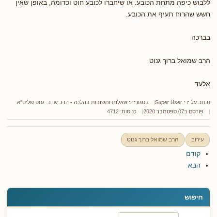
ללבוש כיפה מתחת הכובע. או שיחברו לכובע חוט וכדומה, באופן שאין
חשש שהרוח תעיף את הכובע.
בברכה
הרב שמואל ברוך גנוט
אלעד
נכתב על ידי
Super User
קטגוריה:
שאלות ותשובות בהלכה - הרב ש. ב. גנוט שליט"א
פורסם ב07 ספטמבר 2020
כניסות: 4712
עירוב
הרב שמואל ברוך גנוט
קודם
הבא
חיפוש