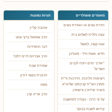
מאמרים פופולריים
תגיות נפוצות
הדרת נשים או האדרת נשים
אהובה קליין
עצה כללית לשלום בית
הרב שמואל ברוך גנוט
אגוז קשיו, למשל
דבר החסידות
חדש: אשת חיל - מעודכן
הרב אברהם חיים זילבר
"יאריך ימים ויזכה לבנים
שמירת שבת
כשרים"
הרבנית בקשי דורון
רשימות הליכות, הדרכות וד"ת
ממרן הגר"ח קניבסקי שליט"א
פסח
בעניני שידוכין ונישואין
הרב אריה קרן
עַל פִּי דַרְכּוֹ - נקודה למחשבה
קידוש לשבת בבוקר