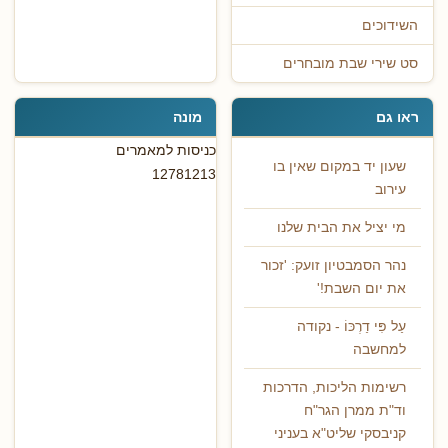
השידוכים
סט שירי שבת מובחרים
ראו גם
מונה
כניסות למאמרים
שעון יד במקום שאין בו
12781213
עירוב
מי יציל את הבית שלנו
נהר הסמבטיון זועק: 'זכור
את יום השבת!'
עַל פִּי דַרְכּוֹ - נקודה
למחשבה
רשימות הליכות, הדרכות
וד"ת ממרן הגר"ח
קניבסקי שליט"א בעניני