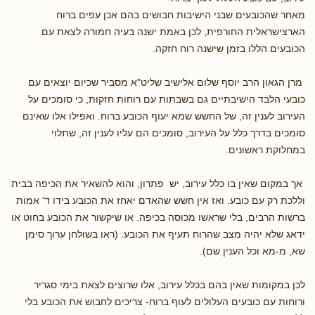
מאחר שהכובעים שבני הישיבות חבושים בהם אכן עפים ברוח
הארצישראלית החורפית, לכן באמת ישנה בעיה חמורה לצאת עם
הכובעים הללו בזמן שישנה רוח חזקה.
מרן הגאון הרב יוסף שלום אלישיב שליט"א מסביר שכיום יוצאים עם
כובעי הלבד הישיבתיים גם בשבתות עם רוחות חזקות, כי סומכים על
העירוב לענין זה, של החשש שמא יעוף הכובע ברוח. ואפילו אלו שאינם
סומכים בדרך כלל על העירוב, סומכים הם עליו לענין זה, שתלוי
במחלוקת ראשונים.
אך במקום שאין בו כלל עירוב, יש פתרון, והוא להשאיר את הכיפה בבית
וללכת רק עם כובע. ואז אין חשש שהאדם יאחז את הכובע בידו ד' אמות
ברשות הרבים, בלי שראשו מכוסה בכיפה. או שיקשור את הכובע בחוט או
ידאג שלא יהיה מצב שהרוח תעיף את הכובע. (ראו בשולחן ערוך סימן
שא, מ-מא וכל הענין שם).
לכן במקומות שאין בהם בכלל עירוב, אלו שרוצים לצאת בימי סגריר
ורוחות עם כובעים העלולים לעוף ברוח- צריכים לחבוש את הכובע בלי