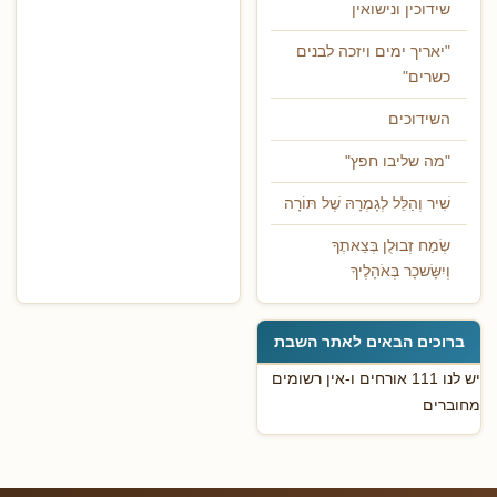
שידוכין ונישואין
"יאריך ימים ויזכה לבנים
כשרים"
השידוכים
"מה שליבו חפץ"
שִׁיר וְהַלֵּל לְגָמְרָהּ שֶׁל תּוֹרָה
שְׂמַח זְבוּלֻן בְּצֵאתֶךָ
וְיִשָּׂשכָר בְּאֹהָלֶיךָ
ברוכים הבאים לאתר השבת
יש לנו 111 אורחים ו-אין רשומים
מחוברים