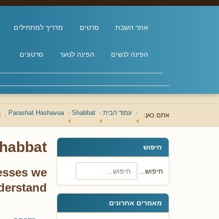
אתר השבת
סרטים
מדריך למתחילים
הפינה לנשים
הפינה לנוער
סרטונים
עמוד הבית
Shabbat
Parashat Hashavua
אתם כאן:
d
habbat
חיפוש
nesses we
חיפוש...
derstand
מאמרים אחרונים