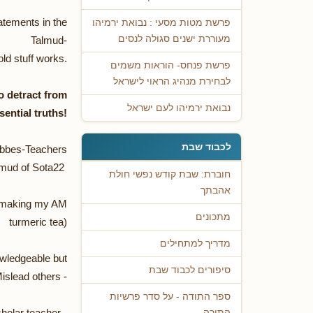
tatements in the
פרשת מטות מסעי : נבואת ירמיהו
מעוררת ישנים סגולה לנסים
Talmud-
 old stuff works.
פרשת פנחס- הוראות משמים
לבחירת מנהיג הראוי לישראל
to detract from
נבואת ירמיהו לעם ישראל
sential truths!
לכבוד שבת
Rebbes-Teachers
almud of Sota22
חוברת: שבת קודש נפשי חולת
אהבתך
ow making my AM
מתכונים
turmeric tea)
מדריך למתחילים
wledgeable but
סיפורים לכבוד שבת
islead others -
ספר התודה - על סדר פרשיות
holar teacher -
התורה