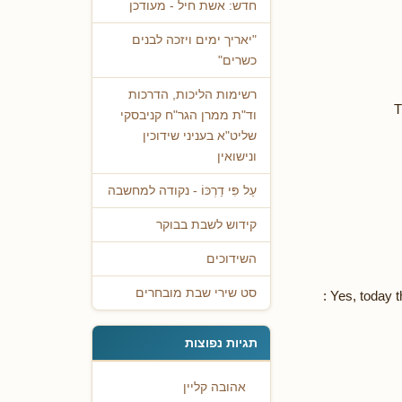
חדש: אשת חיל - מעודכן
"יאריך ימים ויזכה לבנים
כשרים"
רשימות הליכות, הדרכות
T
וד"ת ממרן הגר"ח קניבסקי
שליט"א בעניני שידוכין
ונישואין
עַל פִּי דַרְכּוֹ - נקודה למחשבה
קידוש לשבת בבוקר
השידוכים
סט שירי שבת מובחרים
Yes, today th
תגיות נפוצות
אהובה קליין