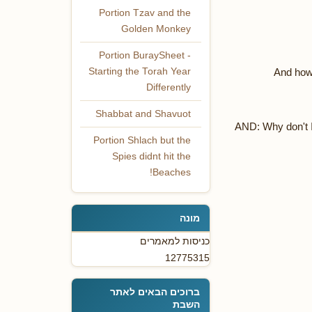
Portion Tzav and the
Golden Monkey
Portion BuraySheet -
And how 
Starting the Torah Year
Differently
Shabbat and Shavuot
AND: Why don't I 
Portion Shlach but the
Spies didnt hit the
Beaches!
מונה
כניסות למאמרים
12775315
ברוכים הבאים לאתר
השבת