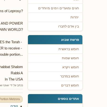
חגים ומועדים וימים מיוחדים
rms of Leprosy?
יהדות
NING AND POWER
בין אדם לחברו
DOWN WORLD?
פרשת שבוע
IES the Torah -
 to receive -
חומש בראשית
ouble portion...
חומש שמות
habbat Shalom
חומש ויקרא
Rabbi A
חומש במדבר
In The USA
חומש דברים
נכתב על ידי
er User
אתרים נוספים
Portion Metzora
קודם