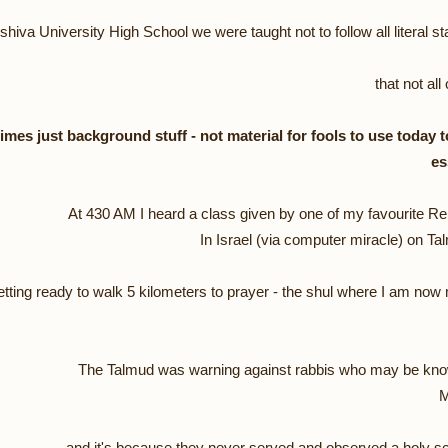
shiva University High School we were taught not to follow all literal s
that not all
times just background stuff - not material for fools to use today 
es
At 430 AM I heard a class given by one of my favourite 
In Israel (via computer miracle) on T
etting ready to walk 5 kilometers to prayer - the shul where I am n
The Talmud was warning against rabbis who may be kno
M
and it's because they never served and observed a holy sc