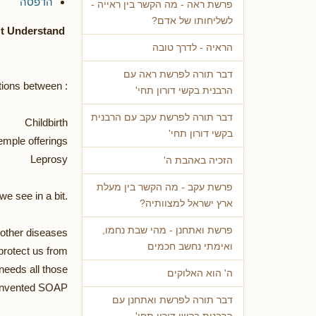
הדפסה
פרשת ראה - מה הקשר בין ראייה -
לשליחותו של אדם?
Portions teh Tza Veh meh and Tzora : the Illnesses we Don't Understand
הראיה - לדרך טובה
דבר תורה לפרשת ראה עם
tions between :
הרבנית בקשי דורון תחי'
דבר תורה לפרשת עקב עם הרבנית
Childbirth
בקשי דורון תחי'
emple offerings
Leprosy
הזכיה באהבת ה'
פרשת עקב - מה הקשר בין מעלת
we see in a bit.
ארץ ישראל למצוותיה?
פרשת ואתחנן - מהי שבת נחמו,
other diseases :
ואימתי נחשב חכמים
otect us from!!!
eds all those?
ה' הוא האלוקים
 invented SOAP!
דבר תורה לפרשת ואתחנן עם