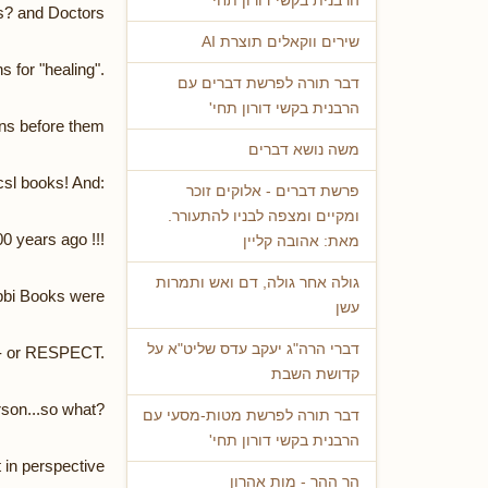
הרבנית בקשי דורון תחי'
s? and Doctors?
שירים ווקאלים תוצרת AI
 for "healing".
דבר תורה לפרשת דברים עם
הרבנית בקשי דורון תחי'
ns before them!
משה נושא דברים
sl books! And:
פרשת דברים - אלוקים זוכר
ומקיים ומצפה לבניו להתעורר.
0 years ago !!!
מאת: אהובה קליין
גולה אחר גולה, דם ואש ותמרות
abbi Books were
עשן
דברי הרה"ג יעקב עדס שליט"א על
 - or RESPECT.
קדושת השבת
rson...so what?
דבר תורה לפרשת מטות-מסעי עם
הרבנית בקשי דורון תחי'
 in perspective.
הר ההר - מות אהרון