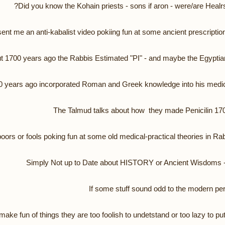
Did you know the Kohain priests - sons if aron - were/are Healr
t me an anti-kabalist video pokiing fun at some ancient prescriptions
t 1700 years ago the Rabbis Estimated "PI" - and maybe the Egyptia
 years ago incorporated Roman and Greek knowledge into his medic
The Talmud talks about how they made Penicilin 170
oors or fools poking fun at some old medical-practical theories in R
Simply Not up to Date about HISTORY or Ancient Wisdoms
If some stuff sound odd to the modern pe
ake fun of things they are too foolish to undetstand or too lazy to put