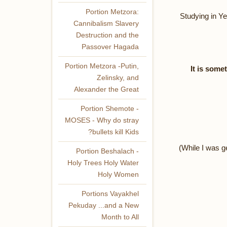
Portion Metzora:
Studying in Ye
Cannibalism Slavery
Destruction and the
Passover Hagada
Portion Metzora -Putin,
It is some
Zelinsky, and
Alexander the Great
Portion Shemote -
MOSES - Why do stray
bullets kill Kids?
(While I was g
Portion Beshalach -
Holy Trees Holy Water
Holy Women
Portions Vayakhel
Pekuday ...and a New
Month to All