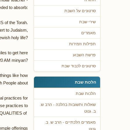
eded to absorb:
סרטונים על השבת
שירי שבת
S of the Torah.
ert to Judaism,
מאמרים
wish holy life?
תפילות וזמירות
les to get here
פרשת השבוע
620 AM minyan?
סרטונים לכבוד שבת
 things like how
הלכות שבת
sh People about
הלכות שבת
al practices for
שאלות ותשובות בהלכה - הרב ש.
ose practices to
ב. גנוט
QUALITIES of
מאמרים הלכתיים - הרב ש. ב.
emple offerings
גנוט