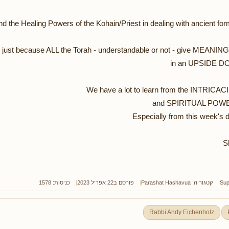
nd the Healing Powers of the Kohain/Priest in dealing with ancient fo
 just because ALL the Torah - understandable or not - give MEA
in an UPSIDE 
We have a lot to learn from the INTRICAC
and SPIRITUAL POWER
Especially from this week's d
S
Sup
קטגוריה:
Parashat Hashavua
פורסם ב22 אפריל 2023
כניסות: 1578
Rabbi Andy Eichenholz