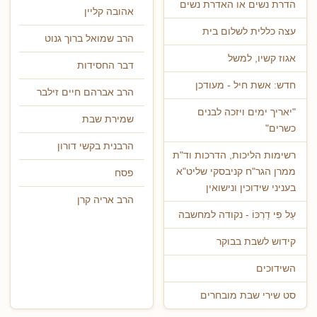
הדרת נשים או האדרת נשים
אהובה קליין
עצה כללית לשלום בית
הרב שמואל ברוך גנוט
אגוז קשיו, למשל
דבר החסידות
חדש: אשת חיל - מעודכן
הרב אברהם חיים זילבר
"יאריך ימים ויזכה לבנים
שמירת שבת
כשרים"
הרבנית בקשי דורון
רשימות הליכות, הדרכות וד"ת
ממרן הגר"ח קניבסקי שליט"א
פסח
בעניני שידוכין ונישואין
הרב אריה קרן
עַל פִּי דַרְכּוֹ - נקודה למחשבה
קידוש לשבת בבוקר
השידוכים
סט שירי שבת מובחרים