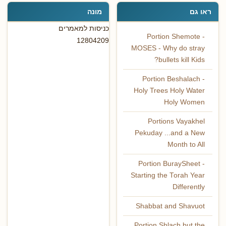
ראו גם
מונה
כניסות למאמרים
Portion Shemote -
12804209
MOSES - Why do stray
bullets kill Kids?
Portion Beshalach -
Holy Trees Holy Water
Holy Women
Portions Vayakhel
Pekuday ...and a New
Month to All
Portion BuraySheet -
Starting the Torah Year
Differently
Shabbat and Shavuot
Portion Shlach but the