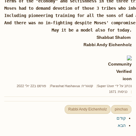
Terms of the "economy" and selfishness in the three tr
Moses had to demand devotion of those 3 tribes who inh
Including pioneering training for all the sons of Gad 
And there was no in-fighting despite Moses' compromise
May it be a model also for today.
Shabbat Shalom
Rabbi Andy Eichenholz
נכתב על ידי
Super User
קטגוריה:
Parashat Hashavua
פורסם ב22 יולי 2022
כניסות: 1671
Rabbi Andy Eichenholz
pinchas
קודם
הבא