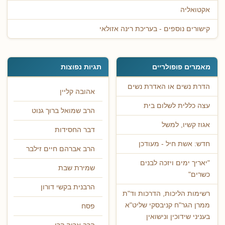
אקטואליה
קישורים נוספים - בעריכת רינה אזולאי
מאמרים פופולריים
תגיות נפוצות
הדרת נשים או האדרת נשים
אהובה קליין
עצה כללית לשלום בית
הרב שמואל ברוך גנוט
אגוז קשיו, למשל
דבר החסידות
חדש: אשת חיל - מעודכן
הרב אברהם חיים זילבר
"יאריך ימים ויזכה לבנים
שמירת שבת
כשרים"
הרבנית בקשי דורון
רשימות הליכות, הדרכות וד"ת
ממרן הגר"ח קניבסקי שליט"א
פסח
בעניני שידוכין ונישואין