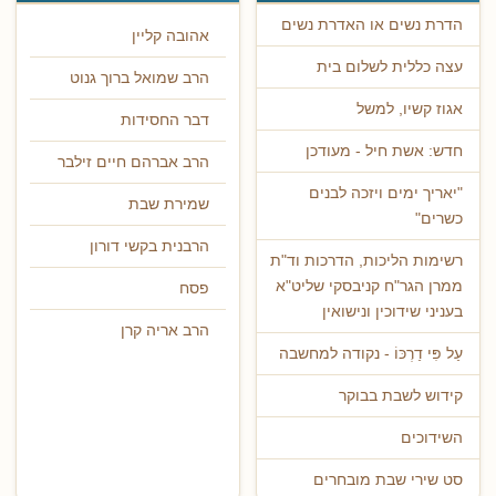
הדרת נשים או האדרת נשים
אהובה קליין
עצה כללית לשלום בית
הרב שמואל ברוך גנוט
אגוז קשיו, למשל
דבר החסידות
חדש: אשת חיל - מעודכן
הרב אברהם חיים זילבר
"יאריך ימים ויזכה לבנים
שמירת שבת
כשרים"
הרבנית בקשי דורון
רשימות הליכות, הדרכות וד"ת
ממרן הגר"ח קניבסקי שליט"א
פסח
בעניני שידוכין ונישואין
הרב אריה קרן
עַל פִּי דַרְכּוֹ - נקודה למחשבה
קידוש לשבת בבוקר
השידוכים
סט שירי שבת מובחרים