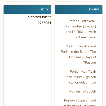
ראו גם
מונה
כניסות למאמרים
Portion Tetzaveh -
12766084
Remember (Zachor)
and PURIM - Jewish
Time Travel ?
Portion VayikRa and
Purim in the Sinai - The
Original 2-Days of
Fasting?
Portion Key Tisah
(triple Purim)- golden
calf or golden rule
Portion TeTzaVeh
Portion Tetzaveh and
Who does G-d Really