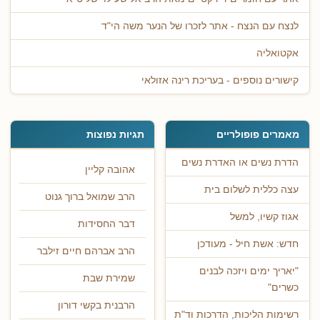
לנצח עם הנצח - אתר לזכרו של הנער משה הי"ד
אקטואליה
קישורים נוספים - בעריכת רינה אזולאי
מאמרים פופולריים
תגיות נפוצות
הדרת נשים או האדרת נשים
אהובה קליין
עצה כללית לשלום בית
הרב שמואל ברוך גנוט
אגוז קשיו, למשל
דבר החסידות
חדש: אשת חיל - מעודכן
הרב אברהם חיים זילבר
"יאריך ימים ויזכה לבנים
שמירת שבת
כשרים"
הרבנית בקשי דורון
רשימות הליכות, הדרכות וד"ת