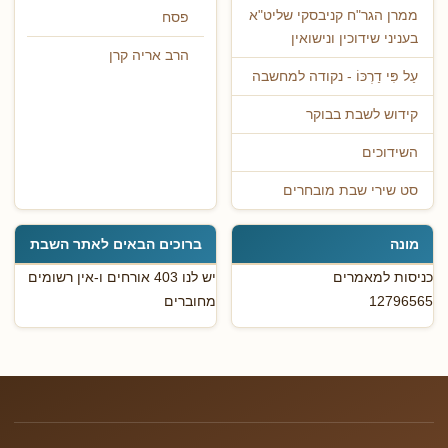
ממרן הגר"ח קניבסקי שליט"א
פסח
בעניני שידוכין ונישואין
הרב אריה קרן
עַל פִּי דַרְכּוֹ - נקודה למחשבה
קידוש לשבת בבוקר
השידוכים
סט שירי שבת מובחרים
מונה
ברוכים הבאים לאתר השבת
כניסות למאמרים
יש לנו 403 אורחים ו-אין רשומים
12796565
מחוברים