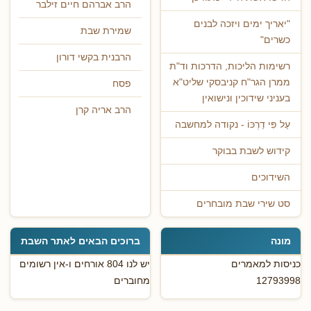
הרב אברהם חיים זילבר
"יאריך ימים ויזכה לבנים
שמירת שבת
כשרים"
הרבנית בקשי דורון
רשימות הליכות, הדרכות וד"ת
ממרן הגר"ח קניבסקי שליט"א
פסח
בעניני שידוכין ונישואין
הרב אריה קרן
עַל פִּי דַרְכּוֹ - נקודה למחשבה
קידוש לשבת בבוקר
השידוכים
סט שירי שבת מובחרים
מונה
ברוכים הבאים לאתר השבת
כניסות למאמרים
יש לנו 804 אורחים ו-אין רשומים
12793998
מחוברים