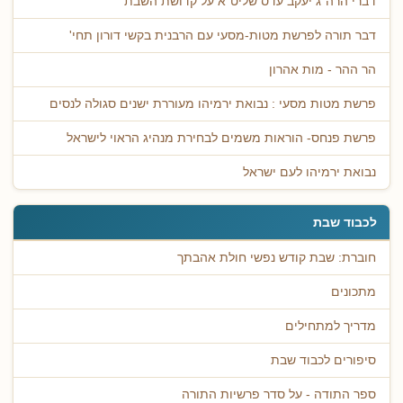
דברי הרה"ג יעקב עדס שליט"א על קדושת השבת
דבר תורה לפרשת מטות-מסעי עם הרבנית בקשי דורון תחי'
הר ההר - מות אהרון
פרשת מטות מסעי : נבואת ירמיהו מעוררת ישנים סגולה לנסים
פרשת פנחס- הוראות משמים לבחירת מנהיג הראוי לישראל
נבואת ירמיהו לעם ישראל
לכבוד שבת
חוברת: שבת קודש נפשי חולת אהבתך
מתכונים
מדריך למתחילים
סיפורים לכבוד שבת
ספר התודה - על סדר פרשיות התורה