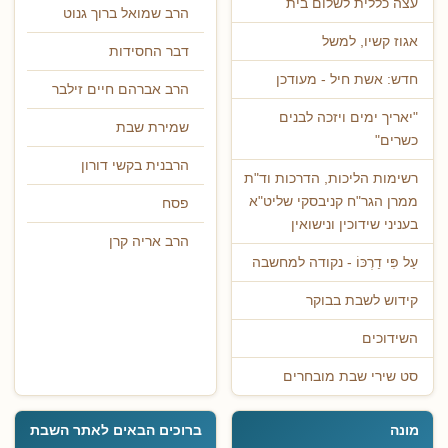
עצה כללית לשלום בית
הרב שמואל ברוך גנוט
אגוז קשיו, למשל
דבר החסידות
חדש: אשת חיל - מעודכן
הרב אברהם חיים זילבר
"יאריך ימים ויזכה לבנים
שמירת שבת
כשרים"
הרבנית בקשי דורון
רשימות הליכות, הדרכות וד"ת
ממרן הגר"ח קניבסקי שליט"א
פסח
בעניני שידוכין ונישואין
הרב אריה קרן
עַל פִּי דַרְכּוֹ - נקודה למחשבה
קידוש לשבת בבוקר
השידוכים
סט שירי שבת מובחרים
מונה
ברוכים הבאים לאתר השבת