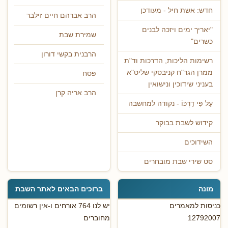
חדש: אשת חיל - מעודכן
הרב אברהם חיים זילבר
"יאריך ימים ויזכה לבנים
שמירת שבת
כשרים"
הרבנית בקשי דורון
רשימות הליכות, הדרכות וד"ת
ממרן הגר"ח קניבסקי שליט"א
פסח
בעניני שידוכין ונישואין
הרב אריה קרן
עַל פִּי דַרְכּוֹ - נקודה למחשבה
קידוש לשבת בבוקר
השידוכים
סט שירי שבת מובחרים
מונה
ברוכים הבאים לאתר השבת
כניסות למאמרים
יש לנו 764 אורחים ו-אין רשומים
12792007
מחוברים