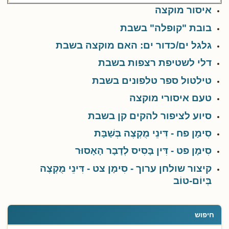
איסור מוקצה
בובת "קופלה" בשבת
גלגל ים/כדור ים: האם מוקצה בשבת
דלי לשטיפת רצפות בשבת
טילטול ספר טלפונים בשבת
טעם איסורי מוקצה
סיוע לציפור להקים קן בשבת
סִימָן פח - דִּינֵי מֻקְצֶה בְּשַׁבָּת
סִימָן פט - דִּין בָּסִיס לְדָבָר הָאָסוּר
קיצור שולחן ערוך - סִימָן צט - דִּינֵי מֻקְצֶה
בְּיוֹם-טוֹב
חיפוש