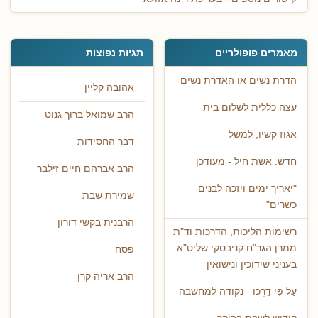
מאמרים פופולריים
תגיות נפוצות
הדרת נשים או האדרת נשים
אהובה קליין
עצה כללית לשלום בית
הרב שמואל ברוך גנוט
אגוז קשיו, למשל
דבר החסידות
חדש: אשת חיל - מעודכן
הרב אברהם חיים זילבר
"יאריך ימים ויזכה לבנים
שמירת שבת
כשרים"
הרבנית בקשי דורון
רשימות הליכות, הדרכות וד"ת
ממרן הגר"ח קניבסקי שליט"א
פסח
בעניני שידוכין ונישואין
הרב אריה קרן
עַל פִּי דַרְכּוֹ - נקודה למחשבה