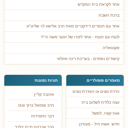
אתר לקראת בית המקדש
ברכת השבת
אתר עם חומרים דידקטיים מאת הרב אלישע לוי שליט"א
לנצח עם הנצח - אתר לזכרו של הנער משה הי"ד
אקטואליה
קישורים נוספים - בעריכת רינה אזולאי
מאמרים פופולריים
תגיות נפוצות
הדרת נשים או האדרת נשים
אהובה קליין
עצה כללית לשלום בית
הרב שמואל ברוך גנוט
אגוז קשיו, למשל
דבר החסידות
חדש: אשת חיל - מעודכן
הרב אברהם חיים זילבר