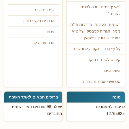
"יאריך ימים ויזכה לבנים
שמירת שבת
כשרים"
הרבנית בקשי דורון
רשימות הליכות, הדרכות וד"ת
ממרן הגר"ח קניבסקי שליט"א
פסח
בעניני שידוכין ונישואין
הרב אריה קרן
עַל פִּי דַרְכּוֹ - נקודה למחשבה
קידוש לשבת בבוקר
השידוכים
סט שירי שבת מובחרים
מונה
ברוכים הבאים לאתר השבת
כניסות למאמרים
יש לנו 98 אורחים ו-אין רשומים
12765925
מחוברים