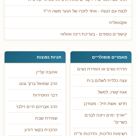
לנצח עם הנצח - אתר לזכרו של הנער משה הי"ד
אקטואליה
קישורים נוספים - בעריכת רינה אזולאי
מאמרים פופולריים
תגיות נפוצות
הדרת נשים או האדרת נשים
אהובה קליין
עצה כללית לשלום בית
הרב שמואל ברוך גנוט
אגוז קשיו, למשל
דבר החסידות
חדש: אשת חיל - מעודכן
הרב אברהם חיים זילבר
"יאריך ימים ויזכה לבנים
שמירת שבת
כשרים"
הרבנית בקשי דורון
רשימות הליכות, הדרכות וד"ת