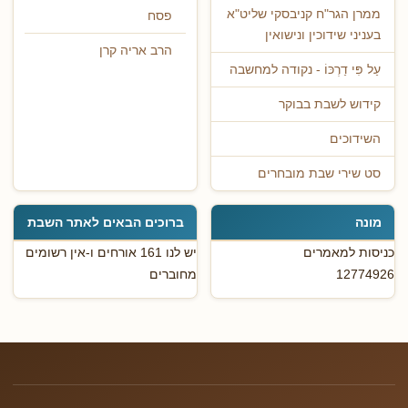
ממרן הגר"ח קניבסקי שליט"א
פסח
בעניני שידוכין ונישואין
הרב אריה קרן
עַל פִּי דַרְכּוֹ - נקודה למחשבה
קידוש לשבת בבוקר
השידוכים
סט שירי שבת מובחרים
מונה
ברוכים הבאים לאתר השבת
כניסות למאמרים
יש לנו 161 אורחים ו-אין רשומים
12774926
מחוברים