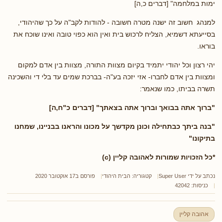
ימות במלחמה" [דברים כ,ה]
למנהג חשוב זה ישנה מטרה חשובה - להודות לקב"ה על כך שהיהודי,
בסייעתא דשמיא, הצליח לרכוש בית ואין הוא כפוי טובה ואינו שוכח את
בוראו.
יהי רצון וכל יהודי יתמיד בקיום מצוות התורה, מצוות בין אדם למקום
ומצוות בין אדם לחברו- אזי יזכה בע"ה- בברכת שמים עד בלי די והשכינה
תשרה בביתו, כמו שנאמר:
"ברוך אתה בבואך וברוך אתה בצאתך" [דברים כ"ח,ה]
"בנה ביתך כבתחילה וכונן מקדשך על מכונו והראנו בבניינו, שמחנו
בתיקונו"
*כל הזכויות שמורות לאהובה קליין (c)
נכתב על ידי
Super User
קטגוריה:
הבית היהודי
פורסם ב17 אוקטובר 2020
כניסות: 42042
אהובה קליין