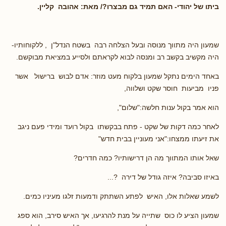
ביתו של יהודי- האם תמיד גם מבצרו?/ מאת: אהובה קליין.
שמעון היה מתווך מנוסה ובעל הצלחה רבה בשטח הנדל"ן , ללקוחותיו-
היה מקשיב בקשב רב ומנסה לבוא לקראתם ולסייע במציאת מבוקשם.
באחד הימים נתקל שמעון בלקוח מעט מוזר: אדם לבוש ברישול אשר
פניו מביעות חוסר שקט ושלווה,
הוא אמר בקול ענות חלשה:"שלום",
לאחר כמה דקות של שקט - פתח בבקשתו בקול רועד ומידי פעם ניגב
את זיעתו ממצחו:"אני מעוניין בבית חדש"
שאל אותו המתווך מה הן דרישותיו? כמה חדרים?
באיזו סביבה? איזה גודל של דירה ?...
לשמע שאלות אלו, האיש לפתע השתתק ודמעות זלגו מעיניו כמים.
שמעון הציע לו כוס שתייה על מנת להרגיעו, אך האיש סירב, הוא ספג