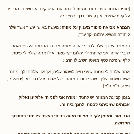
[סופר הכותב ספרי תורה ומזוזות] כתב את הפסוקים הקדושים במו ידיו
על קלף אמיתי, אין קיצורי דרך במצב זה.
הגמרא מביאה סיפור מעניין על מזוזה:
מעשה באיש עשיר אשר שלח
ליהודה הנשיא יהלום יקר ערך,
בתמורה על כך שלח לו רבי יהודה מזוזה מתנה. התרעם העשיר ואמר
לרבי יהודה: אני שלחתי לך יהלום יקר מאד ואילו אתה שולח לי פיסת
קלף שערכה כסף מועט! השיב לו הרבי:
אתה שלחת לי מתנה שאני חייב לשמור עליה, אך אני שלחתי לך מתנה
אשר תשמור עליך- שהרי בזכות מזוזה ניצל אדם מכל דבר רע. [ירושלמי,
פאה, פ"א,ה"א]
בזמן קביעת המזוזה יש להגיד:
"מודה אני לפני ה' אלוקינו ואלוקי
אבותינו שזיכיתני לבנות ולחנך בית זה.
הנני מוכן ומזומן לקיים מצוות מזוזה בביתי כאשר ציוויתני בתורתך
הקדושה.