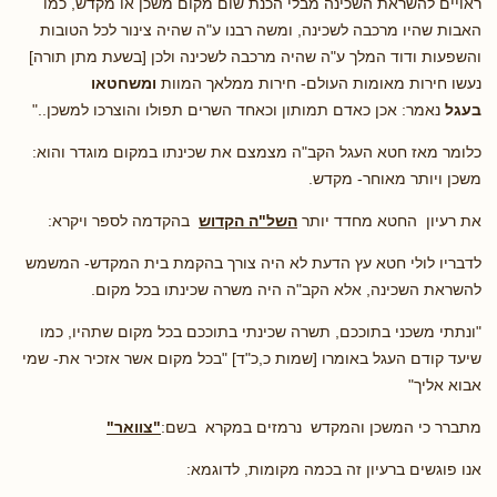
ראויים להשראת השכינה מבלי הכנת שום מקום משכן או מקדש, כמו
האבות שהיו מרכבה לשכינה, ומשה רבנו ע"ה שהיה צינור לכל הטובות
והשפעות ודוד המלך ע"ה שהיה מרכבה לשכינה ולכן [בשעת מתן תורה]
נעשו חירות מאומות העולם- חירות ממלאך המוות
ומשחטאו
בעגל
נאמר: אכן כאדם תמותון וכאחד השרים תפולו והוצרכו למשכן.."
כלומר מאז חטא העגל הקב"ה מצמצם את שכינתו במקום מוגדר והוא:
משכן ויותר מאוחר- מקדש.
את רעיון החטא מחדד יותר
השל"ה הקדוש
בהקדמה לספר ויקרא:
לדבריו לולי חטא עץ הדעת לא היה צורך בהקמת בית המקדש- המשמש
להשראת השכינה, אלא הקב"ה היה משרה שכינתו בכל מקום.
"ונתתי משכני בתוככם, תשרה שכינתי בתוככם בכל מקום שתהיו, כמו
שיעד קודם העגל באומרו [שמות כ,כ"ד] "בכל מקום אשר אזכיר את- שמי
אבוא אליך"
מתברר כי המשכן והמקדש נרמזים במקרא בשם:
"צוואר"
אנו פוגשים ברעיון זה בכמה מקומות, לדוגמא: