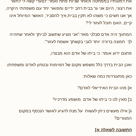
את דמעותיו בממחטה ולאחר שניות פתח ואמר:"לצערי קשה לי לתאר
את רצוני, היום אני גר בבית רחב ידיים ומפואר יחד עם משפחתי היקרה,
אך אנו חשים כי משהו לא תקין בבית,איך להסביר, האושר המיוחל אינו
קיים, האם תוכל לעזור לי?
המתווך היה אדם סבלני מאד:"אני מציע שתשוב לביתך ולאחר שתהיה
לך תמונה ברורה יותר לגבי בקשתך אשמח לעזור".
פתגם ידוע אומר: כי ביתו של אדם הוא מבצרו,
ואכן הבית בדרך כלל משמש מקום של חמימות ובטחון לאדם ומשפחתו.
כאן מתעוררות כמה שאלות:
א] מהו הבית האידיאלי לאדם?
ב] מאין לנו כי ביתו של אדם מושפע מדרכיו?
ג] אילו מעשים ניתן לעשות על מנת להגיע לאושר הנכסף במקום
המגורים?
התשובה לשאלה א]