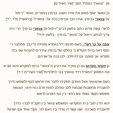
א] "צווארך כמגדל השן" [שיר השירים]
ב] כאשר יוסף פוגש את אחיו הקטן- בנימין במצרים, נאמר:"וייפול
על
צווארי
בנימין- אחיו ויבך ובנימין בכה על- צוואריו" [בראשית מ"ד,י"ד]
לרש"י קשה מדוע כתוב בלשון רבים:"וייפול על
צווארי
בנימין" הרי היה
צריך לכתוב וייפול על:"צוואר" בנימין - בלשון יחיד?
עונה על כך רש"י.
בשם חכמנו ז"ל בגמרא [מגילה ט"ז,ב]: מסתבר כי
יוסף ראה ברוח הקודש כי בחלקו של בנימין עתידים להבנות שני בתי
מקדש. אך סופם גם להיחרב- לכן בכה על שניהם.
ג]
הזוהר הקדוש
גם כן מזכיר את רעיון ה"צוואר" כרמז למקדש והוא מביא
את הפסוק:"כמגדל דויד צווארך בנוי לתלפיות"[שיר השירים ד,ד]
כשם שהצוואר אצל האדם תפקידו לחבר את הראש לגוף ולשמש כדרך
להעברת מחשבות שבמוח ללב ומהלב למוח זורם כוח חיוני, הצוואר
משמש כקשר גשמי וגם רוחני בין גוף האדם לראש.
הוא הדין לגבי בית המקדש- המשמש צוואר בין הקב"ה לבניו כדרך
להעברת השכינה, ישנו קשר דו צדדי בין העם לה', מצד אחד עם ישראל