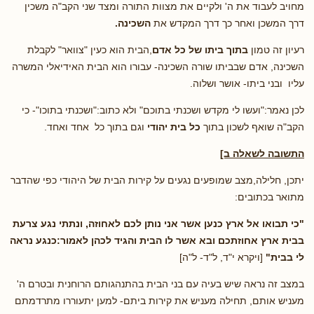
מחויב לעבוד את ה' ולקיים את מצוות התורה ומצד שני הקב"ה משכין
דרך המשכן ואחר כך דרך המקדש את
השכינה.
רעיון זה טמון
בתוך ביתו של כל אדם
,הבית הוא כעין "צוואר" לקבלת
השכינה, אדם שבביתו שורה השכינה- עבורו הוא הבית האידיאלי המשרה
עליו ובני ביתו- אושר ושלוה.
לכן נאמר:"ועשו לי מקדש ושכנתי בתוכם" ולא כתוב:"ושכנתי בתוכו"- כי
הקב"ה שואף לשכון בתוך
כל בית יהודי
וגם בתוך כל אחד ואחד.
התשובה לשאלה ב]
יתכן, חלילה,מצב שמופעים נגעים על קירות הבית של היהודי כפי שהדבר
מתואר בכתובים:
"כי תבואו אל ארץ כנען אשר אני נותן לכם לאחוזה, ונתתי נגע צרעת
בבית ארץ אחוזתכם ובא אשר לו הבית והגיד לכהן לאמור:כנגע נראה
לי בבית"
[ויקרא י"ד, ל"ד- ל"ה]
במצב זה נראה שיש בעיה עם בני הבית בהתנהגותם הרוחנית ובטרם ה'
מעניש אותם, תחילה מעניש את קירות ביתם- למען יתעוררו מתרדמתם