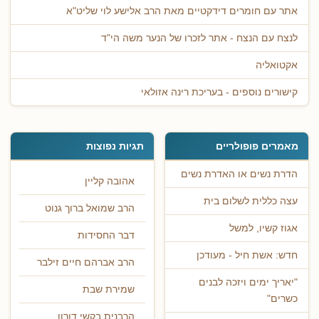
אתר עם חומרים דידקטיים מאת הרב אלישע לוי שליט"א
לנצח עם הנצח - אתר לזכרו של הנער משה הי"ד
אקטואליה
קישורים נוספים - בעריכת רינה אזולאי
מאמרים פופולריים
תגיות נפוצות
הדרת נשים או האדרת נשים
אהובה קליין
עצה כללית לשלום בית
הרב שמואל ברוך גנוט
אגוז קשיו, למשל
דבר החסידות
חדש: אשת חיל - מעודכן
הרב אברהם חיים זילבר
"יאריך ימים ויזכה לבנים
שמירת שבת
כשרים"
הרבנית בקשי דורון