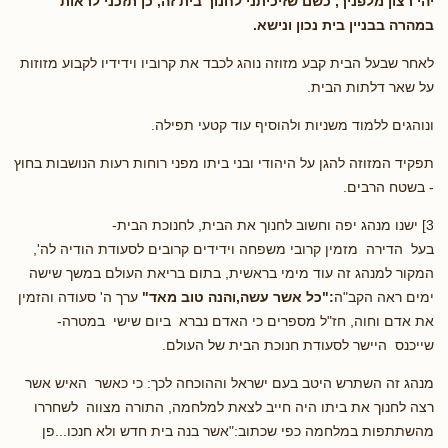
יהי רצון מלפניך, כשם שזיכיתני לחנוך בית זה, כן תזכני לראות
במהרה בבניין בית נכון ונישא.
לאחר שבעל הבית קבע מזוזה נוהג לכבד את קרוביו וידידיו לקבוע מזוזות
על שאר דלתות הבית.
ונוהגים ללמוד משניות ולהוסיף עוד קטעי תפילה.
תפקיד המזוזה להגן על היהודי ובני ביתו מפני רוחות רעות הנושבות בחוץ
- בשטח הרבים.
3] ישנו מנהג יפה וחשוב לחנוך את הבית, לחנוכת הבית-
בעל הדירה מזמין קרובי משפחה וידידים קרובים לסעודת הודיה לה',
המקור למנהג זה עוד מימי בראשית, בתום בריאת העולם במשך שישה
ימים ראה הקב"ה
:"כל אשר עשה,והנה טוב מאד"
ערך ה' סעודה והזמין
את אדם וחוה, חז"ל מספרים כי האדם נברא ביום שישי במטרה-
שייכנס היישר לסעודת חנוכת הבית של העולם.
מנהג זה השתרש היטב בעם ישראל וההוכחה לכך: כי כאשר האיש אשר
רצה לחנוך את ביתו היה חייב לצאת למלחמה, התורה מצווה לשחררו
מהשתתפות במלחמה כפי שכתוב:"אשר בנה בית חדש ולא חנכו...פן