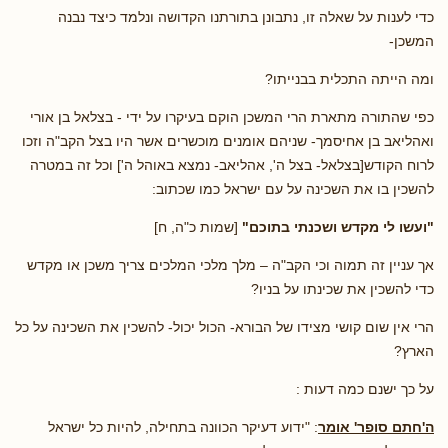
כדי לענות על שאלה זו, נתבונן בתורתנו הקדושה ונלמד כיצד נבנה
המשכן-
ומה הייתה התכלית בבנייתו?
כפי שהתורה מתארת הרי המשכן הוקם בעיקרו על ידי - בצלאל בן אורי
ואהליאב בן אחיסמך- שניהם אומנים מוכשרים אשר היו בצל הקב"ה וזכו
לרוח הקודש[בצלאל- בצל ה', אהליאב- נמצא באוהל ה'] וכל זה במטרה
להשכין בו את השכינה על עם ישראל כמו שכתוב:
"ועשו לי מקדש ושכנתי בתוכם"
[שמות כ"ה, ח]
אך עניין זה תמוה וכי הקב"ה – מלך מלכי המלכים צריך משכן או מקדש
כדי להשכין את שכינתו על בניו?
הרי אין שום קושי מצידו של הבורא- הכול יכול- להשכין את השכינה על כל
הארץ?
על כך ישנם כמה דעות :
ה'חתם סופר' אומר
: "ידוע דעיקר הכוונה בתחילה, להיות כל ישראל