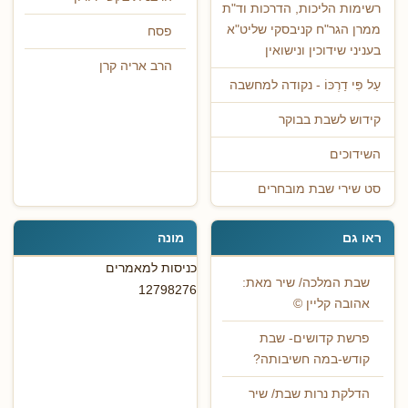
רשימות הליכות, הדרכות וד"ת
ממרן הגר"ח קניבסקי שליט"א
פסח
בעניני שידוכין ונישואין
הרב אריה קרן
עַל פִּי דַרְכּוֹ - נקודה למחשבה
קידוש לשבת בבוקר
השידוכים
סט שירי שבת מובחרים
ראו גם
מונה
כניסות למאמרים
שבת המלכה/ שיר מאת:
12798276
אהובה קליין ©
פרשת קדושים- שבת
קודש-במה חשיבותה?
הדלקת נרות שבת/ שיר