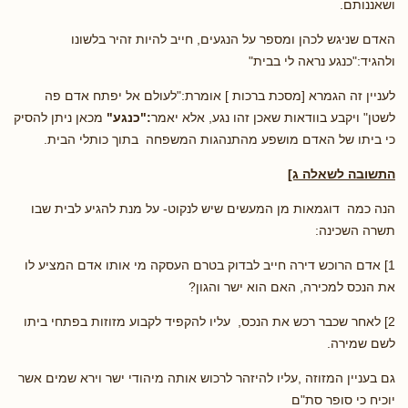
ושאננותם.
האדם שניגש לכהן ומספר על הנגעים, חייב להיות זהיר בלשונו
ולהגיד:"כנגע נראה לי בבית"
לעניין זה הגמרא [מסכת ברכות ] אומרת:"לעולם אל יפתח אדם פה
לשטן" ויקבע בוודאות שאכן זהו נגע, אלא יאמר
:"כנגע"
מכאן ניתן להסיק
כי ביתו של האדם מושפע מהתנהגות המשפחה בתוך כותלי הבית.
התשובה לשאלה ג]
הנה כמה דוגמאות מן המעשים שיש לנקוט- על מנת להגיע לבית שבו
תשרה השכינה:
1] אדם הרוכש דירה חייב לבדוק בטרם העסקה מי אותו אדם המציע לו
את הנכס למכירה, האם הוא ישר והגון?
2] לאחר שכבר רכש את הנכס, עליו להקפיד לקבוע מזוזות בפתחי ביתו
לשם שמירה.
גם בעניין המזוזה ,עליו להיזהר לרכוש אותה מיהודי ישר וירא שמים אשר
יוכיח כי סופר סת"ם