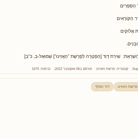
 הַסְּפָרִים
רֵר הַקּוֹרְאִים
ַּת אֱלֹוקִים
בָּנִים.
הַשְׁרָאַת: שִׁירַת דָּוִד [הַפְטָרָה לְפָרָשַׁת "הַאֲזִינוּ"] שְׁמוּאֵל-ב, כ"ב]
Sup
קטגוריה:
פרשת האזינו
פורסם ב06 אוקטובר 2022
כניסות: 1675
פרשת האזינו
דוד המלך