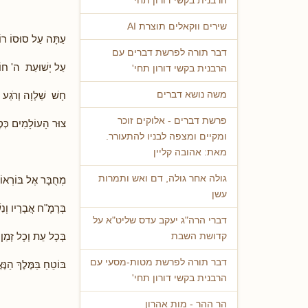
הרבנית בקשי דורון תחי'
שירים ווקאלים תוצרת AI
עַתָּה עַל סוּסוֹ רוֹ
דבר תורה לפרשת דברים עם
עַל יְשׁוּעַת ה' חוֹ
הרבנית בקשי דורון תחי'
חָשׁ שַׁלְוָה וְרֹגַע
משה נושא דברים
פרשת דברים - אלוקים זוכר
צוּר הָעוֹלָמִים כְּס
ומקיים ומצפה לבניו להתעורר.
מאת: אהובה קליין
גולה אחר גולה, דם ואש ותמרות
מְחֻבָּר אֶל בּוֹרְאוֹ
עשן
בְּרָמָ"ח אֲבָרָיו וְנִש
דברי הרה"ג יעקב עדס שליט"א על
בְּכָל עֵת וְכָל זְמַן
קדושת השבת
דבר תורה לפרשת מטות-מסעי עם
בּוֹטֵחַ בַּמֶּלֶךְ הַנֶּא
הרבנית בקשי דורון תחי'
הר ההר - מות אהרון