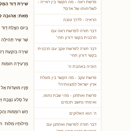
פרשת ראה - מה הקשר בין ראייה -
שִׁירַת דָּוִד הַמֶּלֶ
לשליחותו של אדם?
מֵאֵת: אֲהוּבָה קְל
הראיה - לדרך טובה
בְּיוֹם הַצָּלַת דָּוִד ה
דבר תורה לפרשת ראה עם
הרבנית בקשי דורון תחי'
שַׁר שִׁיר תְּהִילָּה בּ
דבר תורה לפרשת עקב עם הרבנית
שִׁירָה בּוֹקַעַת רְק
בקשי דורון תחי'
מַרְעִידָה חוֹמוֹת ל
הזכיה באהבת ה'
פרשת עקב - מה הקשר בין מעלת
ארץ ישראל למצוותיה?
פָּנָיו מוּעָדוֹת אֶל 
פרשת ואתחנן - מהי שבת נחמו,
עַל סֶלַע נִצֶּבֶת זְ
ואימתי נחשב חכמים
חָשׁ רוֹמְמוֹת וְהַכְ
ה' הוא האלוקים
מִילּוֹתָיו מִלּוֹת הו
דבר תורה לפרשת ואתחנן עם