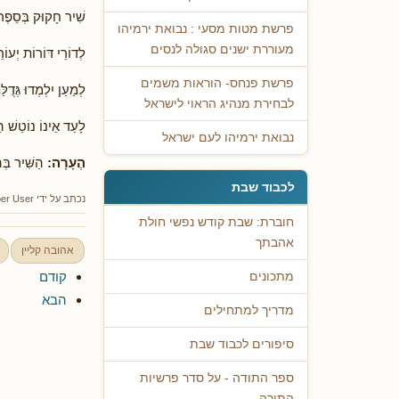
שִׁיר חָקוּק בְּסֵפֶר
פרשת מטות מסעי : נבואת ירמיהו
מעוררת ישנים סגולה לנסים
לְדוֹרֵי דּוֹרוֹת יְעוֹ
פרשת פנחס- הוראות משמים
לְמַעַן יִלְמְדוּ גְּדֻל
לבחירת מנהיג הראוי לישראל
לָעַד אֵינוֹ נוֹטֵשׁ הַ
נבואת ירמיהו לעם ישראל
הֶעָרָה:
הַשִּׁיר בְּ
לכבוד שבת
נכתב על ידי
er User
חוברת: שבת קודש נפשי חולת
אהבתך
אהובה קליין
קודם
מתכונים
הבא
מדריך למתחילים
סיפורים לכבוד שבת
ספר התודה - על סדר פרשיות
התורה