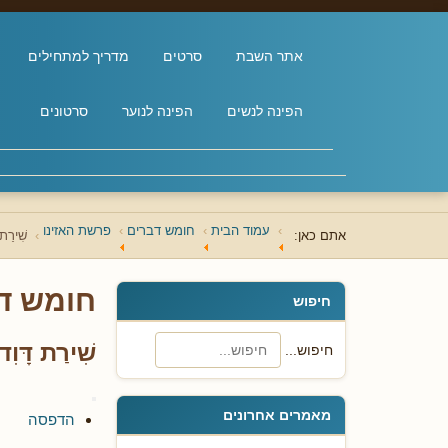
אתר השבת
סרטים
מדריך למתחילים
הפינה לנשים
הפינה לנוער
סרטונים
עמוד הבית
חומש דברים
פרשת האזינו
אתם כאן:
שִׁירַת 
חומש ד
חיפוש
שִׁירַת דָּוִד
חיפוש...
מאמרים אחרונים
הדפסה