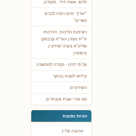
חדש: אשת חיל - מעודכן
"יאריך ימים ויזכה לבנים
כשרים"
רשימות הליכות, הדרכות
וד"ת ממרן הגר"ח קניבסקי
שליט"א בעניני שידוכין
ונישואין
עַל פִּי דַרְכּוֹ - נקודה למחשבה
קידוש לשבת בבוקר
השידוכים
סט שירי שבת מובחרים
תגיות נפוצות
אהובה קליין