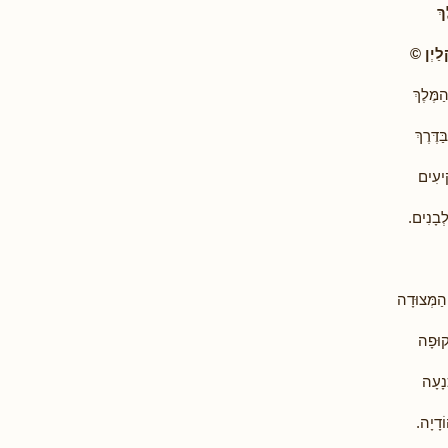
ךְ
ַיְן
©
ַמֶּלֶךְ
ַדֶּרֶךְ
ִיעִים
ְבָנִים.
הַמְּצוּדָה
קוּפָה
נָעָה
ֹדָיָה.