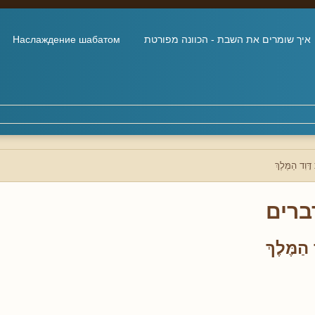
איך שומרים את השבת - הכוונה מפורטת
Наслаждение шабатом
דָּוִד הַמֶּלֶךְ
ברים
 הַמֶּלֶךְ