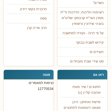
כשרים"
הרבנית בקשי דורון
רשימות הליכות, הדרכות וד"ת
ממרן הגר"ח קניבסקי שליט"א
פסח
בעניני שידוכין ונישואין
הרב אריה קרן
עַל פִּי דַרְכּוֹ - נקודה למחשבה
קידוש לשבת בבוקר
השידוכים
סט שירי שבת מובחרים
ראו גם
מונה
כניסות למאמרים
תחנונים / שיר מאת:
12770534
אהובה קליין (c)
פרשת ואתחנן- היכן
מצאנו דוגמאות לתחנונים