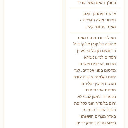
בתנ"ך והאם נשאו פרי?
פרשת ואתחנן-האם
תחנוני משה הועילו? /
מאת: אהובה קליין
תפילת הרחמים / מאת
אהובה קליין(c) אלוקי בעל
הרחמים תן בליבי מעיין
חסדים למען אמלא
מחסור אביונים ואשים
מחסום בפני אכזרים. לגר
יתום ואלמנה אושיט עזרה
נאמנה ארעיף עליהם
מתנות אהבת חינם
בכמויות. למען לבבי לא
ירום בלעדיך הנני כקליפת
השום אזכור היותי גר
בארץ מצרים הושעתני
בזרוע נטויה בחוזק ידיים.