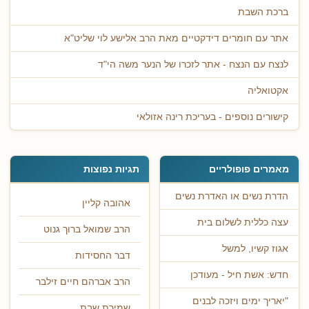
ברכת השבת
אתר עם חומרים דידקטיים מאת הרב אלישע לוי שליט"א
לנצח עם הנצח - אתר לזכרו של הנער משה הי"ד
אקטואליה
קישורים נוספים - בעריכת רינה אזולאי
מאמרים פופולריים
תגיות נפוצות
הדרת נשים או האדרת נשים
אהובה קליין
עצה כללית לשלום בית
הרב שמואל ברוך גנוט
אגוז קשיו, למשל
דבר החסידות
חדש: אשת חיל - מעודכן
הרב אברהם חיים זילבר
"יאריך ימים ויזכה לבנים
שמירת שבת