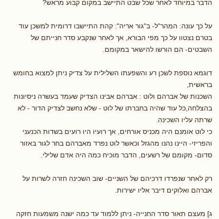
הדבר במיוחד לאחר שכל שבט התיישב במקום קבוע מראש?
על כך עונה: המהר"ל- ב"גור אריה": קהת התיישבו דרומית למשכן עוד
בטרם נצטוו על כך מפי הבורא, אך לאחר שנקבע סדר חנייתם של
השבטים- הם הורשו להישאר במקומם.
דוגמא נוספת לשכן רע והשפעתו השלילית על צדיק ניתן למצוא בחומש
בראשית,
השכנות של אברהם ולוט : אברהם אבינו הצדיק שעמד בעשרה ניסיונות
בהצלחה,כל עוד שהיה בחברתו של לוט - שלא נחשב לצדיק הדור - לא
שרתה עליו השכינה.
כי לוט אומנם היה מכניס אורחים, אך רועיו היו רועים בשדות הכנעני
והפריזי- היינו נהנו מהגזל וכאשר לוט נפרד מאברהם בחר לגור באזור
סדום- מקומם של רשעים, הדבר מוכיח כמה היה אדם שלילי.
רק לאחר שנפרדו דרכיהם של השניים- שוב השכינה חזרה לשרות על
אברהם ואלוקים דיבר אליו ישירות.
ג] מעצם תאור סדר החנייה- ניתן ללמוד עד כמה ישנה משמעות חזקה