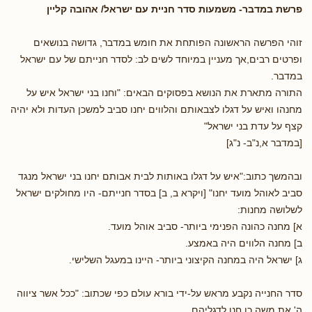
פרשת במדבר- משמעות סדר חניית עם ישראל/ אהובה קליין
זוהי הפרשה הראשונה הפותחת את חומש במדבר, גדושה בנושאים
ופרטים רבים,אך מעניין במיוחד לשים לב: לסדר חנייתם של עם ישראל
במדבר.
התורה מתארת את הנושא בפסוקים הבאים: "וחנו בני ישראל איש על
מחנהו ואיש על דגלו לצבאותם והלווים יחנו סביב למשכן העדות ולא יהיה
קצף על עדת בני ישראל"
[במדבר א,נ"ב- נ"ג]
ובהמשך כתוב:"איש על דגלו באותות לבית אבותם יחנו בני ישראל מנגד
סביב לאוהל מועד יחנו" [ויקרא ב, ב] בסדר חנייתם- היו מחולקים ישראל
לשלושה מחנות:
א] מחנה כהונה הפנימי ביותר- סביב אוהל מועד.
ב] מחנה הלווים היה באמצע.
ג] ישראל היה במחנה הקיצוני ביותר- היינו במעגל השלישי.
סדר החנייה נקבע מראש על-ידי בורא עולם כפי שכתוב: "ככל אשר ציווה
ה' את משה כן חנו לדגליהם.