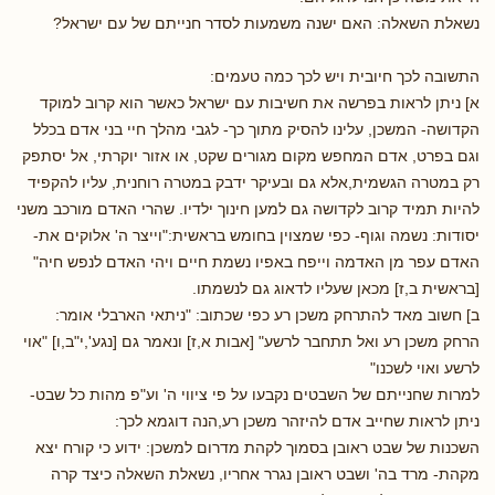
נשאלת השאלה: האם ישנה משמעות לסדר חנייתם של עם ישראל?
התשובה לכך חיובית ויש לכך כמה טעמים:
א] ניתן לראות בפרשה את חשיבות עם ישראל כאשר הוא קרוב למוקד
הקדושה- המשכן, עלינו להסיק מתוך כך- לגבי מהלך חיי בני אדם בכלל
וגם בפרט, אדם המחפש מקום מגורים שקט, או אזור יוקרתי, אל יסתפק
רק במטרה הגשמית,אלא גם ובעיקר ידבק במטרה רוחנית, עליו להקפיד
להיות תמיד קרוב לקדושה גם למען חינוך ילדיו. שהרי האדם מורכב משני
יסודות: נשמה וגוף- כפי שמצוין בחומש בראשית:"וייצר ה' אלוקים את-
האדם עפר מן האדמה וייפח באפיו נשמת חיים ויהי האדם לנפש חיה"
[בראשית ב,ז] מכאן שעליו לדאוג גם לנשמתו.
ב] חשוב מאד להתרחק משכן רע כפי שכתוב: "ניתאי הארבלי אומר:
הרחק משכן רע ואל תתחבר לרשע" [אבות א,ז] ונאמר גם [נגע',י"ב,ו] "אוי
לרשע ואוי לשכנו"
למרות שחנייתם של השבטים נקבעו על פי ציווי ה' וע"פ מהות כל שבט-
ניתן לראות שחייב אדם להיזהר משכן רע,הנה דוגמא לכך:
השכנות של שבט ראובן בסמוך לקהת מדרום למשכן: ידוע כי קורח יצא
מקהת- מרד בה' ושבט ראובן נגרר אחריו, נשאלת השאלה כיצד קרה