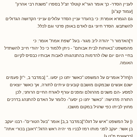
לעניין הסדר- כך אומר הגר"א קוטלר זצ"ל בספרו "משנת רבי אהרון"
[עמוד קצ"ג]
גם הגמרא אומרת: כי בהעדר עניין הסדר עלולים ענייני הקדושה הגדולים
להשתבש. הסדר חיוני גם לאדם באופן פרטי וגם לכלל.
ד]האדמור ר' יהודה ליב מגור- בעל "שפת אמת" אומר: כי
מהמשפט:"באותות לבית אבותם" - ניתן ללמוד כי כל יהודי חייב להשתדל
בחיי היום יום שלו להדמות בהתנהגותו לאבות אבותיו כבסיס לקיום
האומה.
ה]חז"ל אומרים על המשפט:"כאשר יחנו כן יסעו.." [במדבר ב, י"ז] פעמים
ישנם אנשים שבמקום מושבם קובעים עיתים לתורה, אך כאשר יוצאים
למסע -הם משנים מהרגלם ומפנים עורף לאורח החיים הרוחני, לכן
התורה מדגישה: "כאשר יחנו כן יסעו"- כלומר על האדם להתנהג בדרכים
מחוץ לביתו כפי שרגיל במקום מושבו.
ו] על המשפט:"איש על דגלו"[במדבר ב,ב] אומר "בעל הטורים"- רבנו יעקב
בן אשר: יעקב לפני מותו רמז לבניו מי יהיה ראש הדגל:"ראובן בכורי אתה"
[בראשית מ"ט,ג]