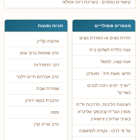
קישורים נוספים - בעריכת רינה אזולאי
מאמרים פופולריים
תגיות נפוצות
הדרת נשים או האדרת נשים
אהובה קליין
עצה כללית לשלום בית
הרב שמואל ברוך גנוט
אגוז קשיו, למשל
דבר החסידות
חדש: אשת חיל - מעודכן
הרב אברהם חיים זילבר
"יאריך ימים ויזכה לבנים
שמירת שבת
כשרים"
הרבנית בקשי דורון
רשימות הליכות, הדרכות וד"ת
ממרן הגר"ח קניבסקי שליט"א
פסח
בעניני שידוכין ונישואין
הרב אריה קרן
עַל פִּי דַרְכּוֹ - נקודה למחשבה