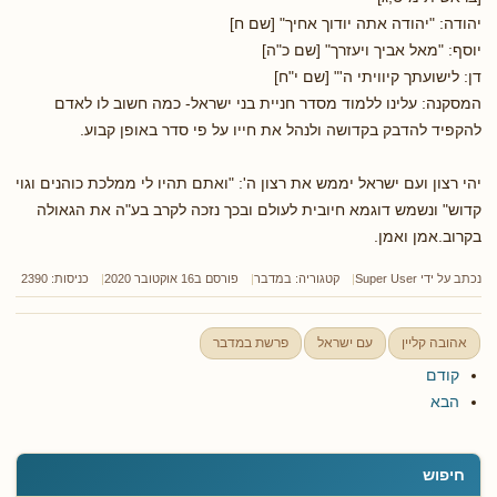
יהודה: "יהודה אתה יודוך אחיך" [שם ח]
יוסף: "מאל אביך ויעזרך" [שם כ"ה]
דן: לישועתך קיוויתי ה'" [שם י"ח]
המסקנה: עלינו ללמוד מסדר חניית בני ישראל- כמה חשוב לו לאדם
להקפיד להדבק בקדושה ולנהל את חייו על פי סדר באופן קבוע.
יהי רצון ועם ישראל יממש את רצון ה': "ואתם תהיו לי ממלכת כוהנים וגוי
קדוש" ונשמש דוגמא חיובית לעולם ובכך נזכה לקרב בע"ה את הגאולה
בקרוב.אמן ואמן.
נכתב על ידי
Super User
קטגוריה:
במדבר
פורסם ב16 אוקטובר 2020
כניסות: 2390
אהובה קליין
עם ישראל
פרשת במדבר
קודם
הבא
חיפוש