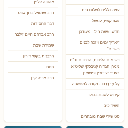
אהובה קליין
עצה כללית לשלום בית
הרב שמואל ברוך גנוט
אגוז קשיו, למשל
דבר החסידות
חדש: אשת חיל - מעודכן
הרב אברהם חיים זילבר
"יאריך ימים ויזכה לבנים
שמירת שבת
כשרים"
הרבנית בקשי דורון
רשימות הליכות, הדרכות וד"ת
ממרן הגר"ח קניבסקי שליט"א
פסח
בעניני שידוכין ונישואין
הרב אריה קרן
עַל פִּי דַרְכּוֹ - נקודה למחשבה
קידוש לשבת בבוקר
השידוכים
סט שירי שבת מובחרים