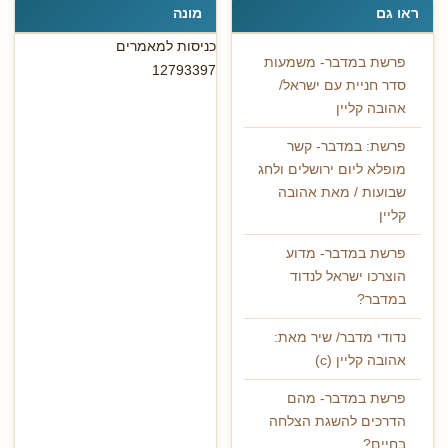
ראו גם
מונה
כניסות למאמרים
פרשת במדבר- משמעות
12793397
סדר חניית עם ישראל/
אהובה קליין
פרשת: במדבר- קשר
מופלא ליום ירושלים ולחג
שבועות / מאת אהובה
קליין
פרשת במדבר- מדוע
הוצרכו ישראל לנדוד
במדבר?
נדודי מדבר/ שיר מאת:
אהובה קליין (c)
פרשת במדבר- מהם
הדרכים להשגת הצלחה
בחיים?